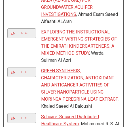
AREA (AL-AIN, UAE) FOR
GROUNDWATER AQUIFER
INVESTIGATIONS
, Ahmad Esam Saeed
Alfashti ALAran
EXPLORING THE INSTRUCTIONAL
PDF
EMERGENT WRITING STRATEGIES OF
THE EMIRATI KINDERGARTENERS: A
MIXED METHOD STUDY
, Warda
Suliman Al Azri
GREEN SYNTHESIS,
PDF
CHARACTERIZATION, ANTIOXIDANT
AND ANTICANCER ACTIVITIES OF
SILVER NANOPARTICLE USING
MORINGA PEREGRINA LEAF EXTRACT
,
Khaled Saeed Al Baloushi
Sdhcare: Secured Distributed
PDF
Healthcare System
, Mohammed R. S. Al