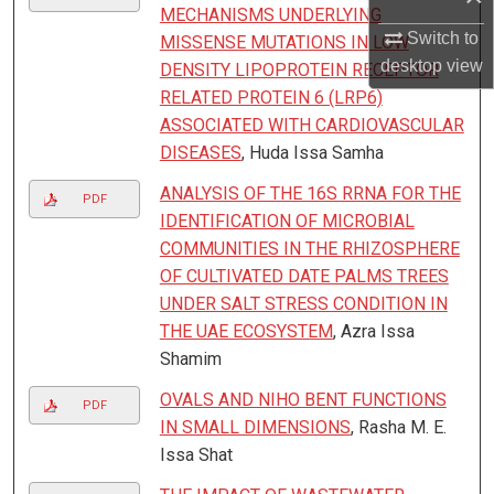
MECHANISMS UNDERLYING
Switch to
MISSENSE MUTATIONS IN LOW
desktop
view
DENSITY LIPOPROTEIN RECEPTOR
RELATED PROTEIN 6 (LRP6)
ASSOCIATED WITH CARDIOVASCULAR
DISEASES
, Huda Issa Samha
ANALYSIS OF THE 16S RRNA FOR THE
PDF
IDENTIFICATION OF MICROBIAL
COMMUNITIES IN THE RHIZOSPHERE
OF CULTIVATED DATE PALMS TREES
UNDER SALT STRESS CONDITION IN
THE UAE ECOSYSTEM
, Azra Issa
Shamim
OVALS AND NIHO BENT FUNCTIONS
PDF
IN SMALL DIMENSIONS
, Rasha M. E.
Issa Shat