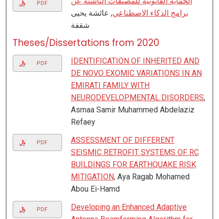
الحماية القانونية للمصنفات الناشئة عن
PDF
برامج الذكاء الاصطناعي
, عائشة يحيى
شقفة
Theses/Dissertations from 2020
IDENTIFICATION OF INHERITED AND
PDF
DE NOVO EXOMIC VARIATIONS IN AN
EMIRATI FAMILY WITH
NEURODEVELOPMENTAL DISORDERS
,
Asmaa Samir Muhammed Abdelaziz
Refaey
ASSESSMENT OF DIFFERENT
PDF
SEISMIC RETROFIT SYSTEMS OF RC
BUILDINGS FOR EARTHQUAKE RISK
MITIGATION
, Aya Ragab Mohamed
Abou Ei-Hamd
Developing an Enhanced Adaptive
PDF