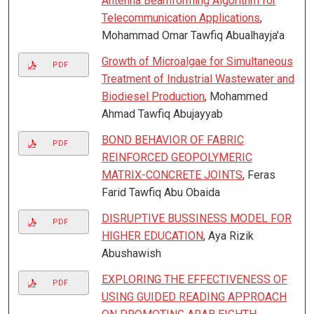
Antenna Beamforming Algorithm for
Telecommunication Applications
,
Mohammad Omar Tawfiq Abualhayja'a
Growth of Microalgae for Simultaneous
PDF
Treatment of Industrial Wastewater and
Biodiesel Production
, Mohammed
Ahmad Tawfiq Abujayyab
BOND BEHAVIOR OF FABRIC
PDF
REINFORCED GEOPOLYMERIC
MATRIX-CONCRETE JOINTS
, Feras
Farid Tawfiq Abu Obaida
DISRUPTIVE BUSSINESS MODEL FOR
PDF
HIGHER EDUCATION
, Aya Rizik
Abushawish
EXPLORING THE EFFECTIVENESS OF
PDF
USING GUIDED READING APPROACH