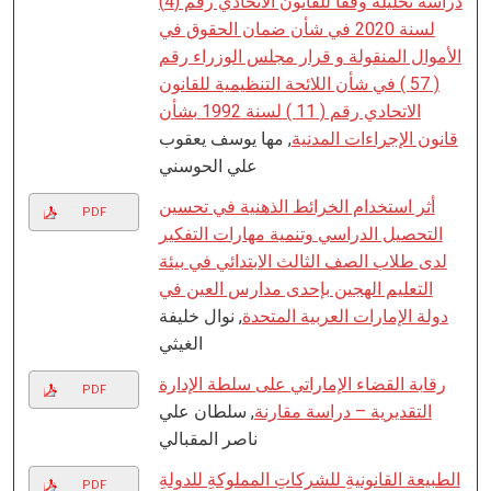
دراسة تحلیلة وفقا للقانون الاتحادي رقم (4)
لسنة 2020 في شأن ضمان الحقوق في
الأموال المنقولة و قرار مجلس الوزراء رقم
( 57 ) في شأن اللائحة التنظیمیة للقانون
الاتحادي رقم ( 11 ) لسنة 1992 بشأن
قانون الإجراءات المدنیة
, مھا یوسف یعقوب
علي الحوسني
أثر استخدام الخرائط الذھنیة في تحسین
PDF
التحصیل الدراسي وتنمیة مھارات التفكیر
لدى طلاب الصف الثالث الابتدائي في بیئة
التعلیم الھجین بإحدى مدارس العین في
دولة الإمارات العربیة المتحدة
, نوال خلیفة
الغیثي
رقابة القضاء الإماراتي على سلطة الإدارة
PDF
التقدیریة – دراسة مقارنة
, سلطان علي
ناصر المقبالي
الطبیعة القانونیةِ للشركاتِ المملوكةِ للدولةِ
PDF