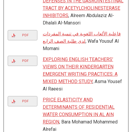
DEFENSES IN THE GASROINTESTINAL
TRACT BY ACETYLCHOLINESTERASE
INHIBITORS
, Alreem Abdulaziz Al-
Dhalali Al-Mansori
فاعلية الألعاب اللغوية في تنمية المفردات
PDF
لدى طلبة الصف الرابع
, Wafa Yousuf Al
Momani
EXPLORING ENGLISH TEACHERS’
PDF
VIEWS ON THEIR KINDERGARTEN
EMERGENT WRITING PRACTICES: A
MIXED METHOD STUDY
, Asma Yousef
Al Raeesi
PRICE ELASTICITY AND
PDF
DETERMINANTS OF RESIDENTIAL
WATER CONSUMPTION IN AL AIN
REGION
, Bara Mohamad Mohammed
Alrefai