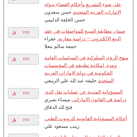
على ضوءِ التشریعِ وأحكامِ القضاءِ بدولةِ
الإماراتِ العربیةِ المتحدة
, حسن سعدون
حسن الخلفة الدلیمي
ضمان مطابقة المبيع للمواصفات في عقد
PDF
البيع الالكتروني – دراسة مقارنة
, عفراء
جمعة سالم معلا
منھج الرؤى السلوكیة في السیاسات العامة
PDF
ومدى إمكانية تطبيقه في المؤسسات
الحكومية في دولة الامارات العربیة
المتحدة
, خلیفة عبد لله علي الربیعي
المسؤولیة المدنیة عن عملیات نقل الدم:
PDF
دراسة في القانون الإماراتي
, میساء نصري
فتح لله الدقاق
,
أحكام المسؤولیة القانونیة للروبوت الطبي
PDF
زینب مسعود علي