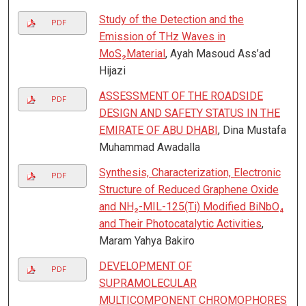
Study of the Detection and the
PDF
Emission of THz Waves in
MoS₂Material
, Ayah Masoud Ass’ad
Hijazi
ASSESSMENT OF THE ROADSIDE
PDF
DESIGN AND SAFETY STATUS IN THE
EMIRATE OF ABU DHABI
, Dina Mustafa
Muhammad Awadalla
Synthesis, Characterization, Electronic
PDF
Structure of Reduced Graphene Oxide
and NH₂-MIL-125(Ti) Modified BiNbO₄
and Their Photocatalytic Activities
,
Maram Yahya Bakiro
DEVELOPMENT OF
PDF
SUPRAMOLECULAR
MULTICOMPONENT CHROMOPHORES