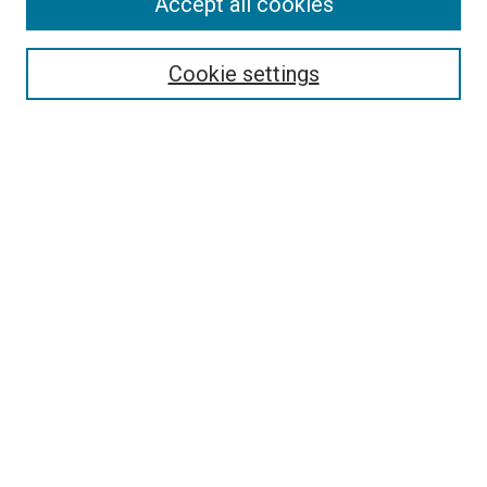
Accept all cookies
Select context to search:
Cookie settings
Advanced Search
Notify me via email or
RSS
Browse
Collections
Disciplines
Authors
Author Corner
Author FAQ
Policies and Submission Guidelines
Copyright
Contact Us