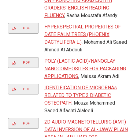
ON PROMOTING ARAB EIGHTH
GRADERS’ ENGLISH READING
FLUENCY
, Rasha Moustafa Afandy
HYPERSPECTRAL PROPERTIES OF
PDF
DATE PALM TREES (PHOENIX
DACTYLIFERA L.)
, Mohamed Ali Saeed
Ahmed Al Abdouli
POLY (LACTIC ACID)/NANOCLAY
PDF
NANOCOMPOSITES FOR PACKAGING
APPLICATIONS
, Maissa Akram Adi
IDENTIFICATION OF MICRORNAs
PDF
RELATED TO TYPE 2 DIABETIC
OSTEOPATH
, Mouza Mohammed
Saeed Alfashti Alaleeli
2D AUDIO MAGNETOTELLURIC (AMT)
PDF
DATA INVERSION OF AL-JAWW PLAIN