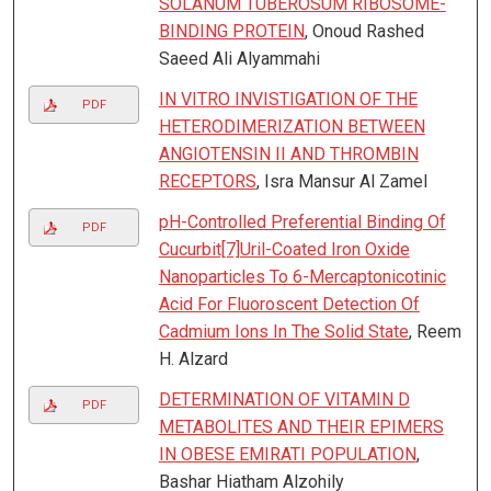
SOLANUM TUBEROSUM RIBOSOME-
BINDING PROTEIN
, Onoud Rashed
Saeed Ali Alyammahi
IN VITRO INVISTIGATION OF THE
PDF
HETERODIMERIZATION BETWEEN
ANGIOTENSIN II AND THROMBIN
RECEPTORS
, Isra Mansur Al Zamel
pH-Controlled Preferential Binding Of
PDF
Cucurbit[7]Uril-Coated Iron Oxide
Nanoparticles To 6-Mercaptonicotinic
Acid For Fluoroscent Detection Of
Cadmium Ions In The Solid State
, Reem
H. Alzard
DETERMINATION OF VITAMIN D
PDF
METABOLITES AND THEIR EPIMERS
IN OBESE EMIRATI POPULATION
,
Bashar Hiatham Alzohily