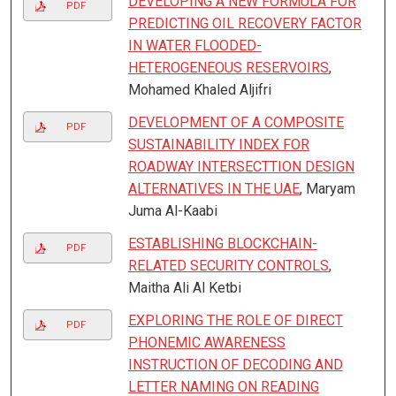
DEVELOPING A NEW FORMULA FOR
PDF
PREDICTING OIL RECOVERY FACTOR
IN WATER FLOODED-
HETEROGENEOUS RESERVOIRS
,
Mohamed Khaled Aljifri
DEVELOPMENT OF A COMPOSITE
PDF
SUSTAINABILITY INDEX FOR
ROADWAY INTERSECTTION DESIGN
ALTERNATIVES IN THE UAE
, Maryam
Juma Al-Kaabi
ESTABLISHING BLOCKCHAIN-
PDF
RELATED SECURITY CONTROLS
,
Maitha Ali Al Ketbi
EXPLORING THE ROLE OF DIRECT
PDF
PHONEMIC AWARENESS
INSTRUCTION OF DECODING AND
LETTER NAMING ON READING