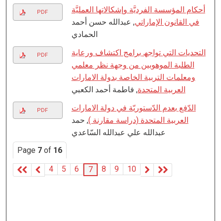
أحكام المؤسسة الفرديَّة وإشكالاتها العمليَّة
PDF
في القانون الإماراتي
, عبدالله حسن أحمد
الحمادي
التحدیات التي تواجھ برامج اكتشاف ورعایة
PDF
الطلبة الموھوبین من وجھة نظر معلمي
ومعلمات التربیة الخاصة بدولة الامارات
العربیة المتحدة
, فاطمة أحمد الكعبي
الدّفع بعدم الدّستوريّة في دولة الامارات
PDF
العربية المتحدة (دراسة مقارنة )
, حمد
عبدالله علي عبدالله السّاعدي
Page
7
of
16
4
5
6
8
9
10
7