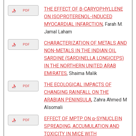
THE EFFECT OF β-CARYOPHYLLENE
PDF
ON ISOPROTERENOL-INDUCED
MYOCARDIAL INFARCTION
, Farah M.
Jamal Laham
CHARACTERIZATION OF METALS AND
PDF
NON-METALS IN THE INDIAN OIL
SARDINE (SARDINELLA LONGICEPS)
IN THE NORTHERN UNITED ARAB
EMIRATES
, Shaima Malik
THE ECOLOGICAL IMPACTS OF
PDF
CHANGING RAINFALL ON THE
ARABIAN PENINSULA
, Zahra Ahmed M
Alsomali
EFFECT OF MPTP ON α-SYNUCLEIN
PDF
SPREADING, ACCUMULATION AND
TOXICITY IN MICE WITH