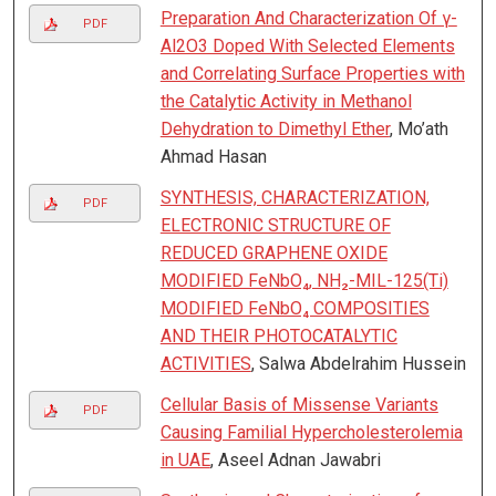
Preparation And Characterization Of γ-
PDF
Al2O3 Doped With Selected Elements
and Correlating Surface Properties with
the Catalytic Activity in Methanol
Dehydration to Dimethyl Ether
, Mo’ath
Ahmad Hasan
SYNTHESIS, CHARACTERIZATION,
PDF
ELECTRONIC STRUCTURE OF
REDUCED GRAPHENE OXIDE
MODIFIED FeNbO₄, NH₂-MIL-125(Ti)
MODIFIED FeNbO₄ COMPOSITIES
AND THEIR PHOTOCATALYTIC
ACTIVITIES
, Salwa Abdelrahim Hussein
Cellular Basis of Missense Variants
PDF
Causing Familial Hypercholesterolemia
in UAE
, Aseel Adnan Jawabri