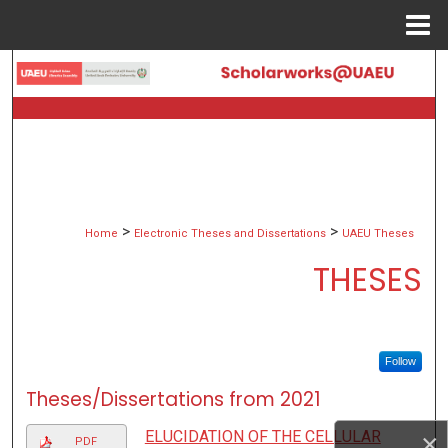
Menu
Home
Search
Browse Collections
My Account
About
>
>
Home
Electronic Theses and Dissertations
UAEU Theses
THESES
Digital Commons Network™
Follow
Theses/Dissertations from 2021
ELUCIDATION OF THE CELLULAR
×
PDF