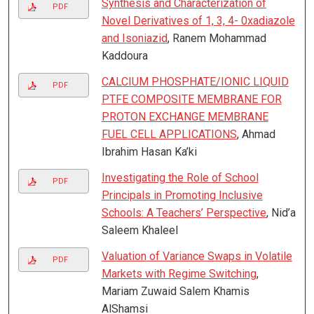
Synthesis and Characterization of
PDF
Novel Derivatives of 1, 3, 4- 0xadiazole
and Isoniazid
, Ranem Mohammad
Kaddoura
CALCIUM PHOSPHATE/IONIC LIQUID
PDF
PTFE COMPOSITE MEMBRANE FOR
PROTON EXCHANGE MEMBRANE
FUEL CELL APPLICATIONS
, Ahmad
Ibrahim Hasan Ka’ki
Investigating the Role of School
PDF
Principals in Promoting Inclusive
Schools: A Teachers’ Perspective
, Nid’a
Saleem Khaleel
Valuation of Variance Swaps in Volatile
PDF
Markets with Regime Switching
,
Mariam Zuwaid Salem Khamis
AlShamsi