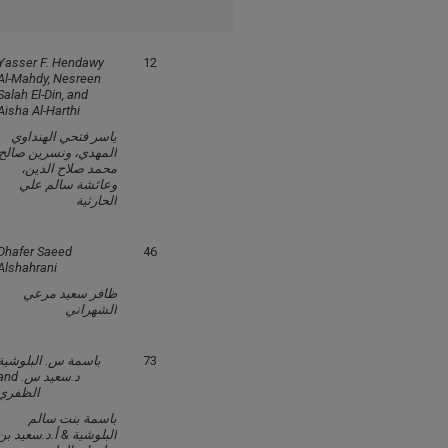
Yasser F. Hendawy
12
Al-Mahdy, Nesreen
Salah El-Din, and
Aisha Al-Harthi
ياسر فتحي الهنداوي
المهدي، ونسرين صالح
محمد صلاح الدين،
وعائشة سالم علي
الحارثية
Dhafer Saeed
46
Alshahrani
ظافر سعيد مرعي
الشهراني
باسمة س. البلوشية
73
nd د.سعيد س.
الظفري
باسمة بنت سالم
البلوشية & أ.د.سعيد بن