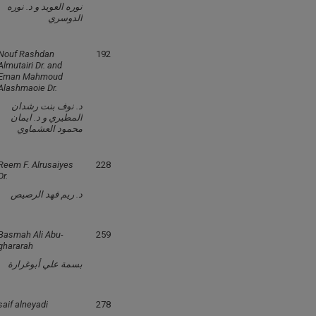
نوره العويد و د. نوره
الدوسري
Nouf Rashdan
192
Almutairi Dr. and
Eman Mahmoud
Alashmaoie Dr.
د. نوف بنت رشدان
المطيري و د. ايمان
محمود العشماوي
Reem F. Alrusaiyes
228
Dr.
د. ريم فهد الرصيص
Basmah Ali Abu-
259
ghararah
بسمة علي أبوغرارة
saif alneyadi
278