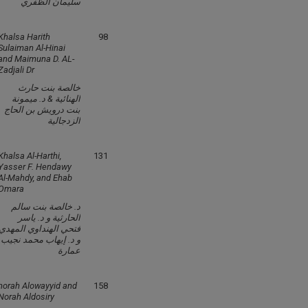
سليمان الظفري
Khalsa Harith
98
Sulaiman Al-Hinai
and Maimuna D. AL-
Zadjali Dr
خالصة بنت حارث
الهنائية & د. ميمونة
بنت درويش بن الحاج
الزدجالية
Khalsa Al-Harthi,
131
Yasser F. Hendawy
Al-Mahdy, and Ehab
Omara
د. خالصة بنت سالم
الحارثية و د. ياسر
فتحي الهنداوي المهدي
و د. إيهاب محمد نجيب
عمارة
norah Alowayyid and
158
Norah Aldosiry