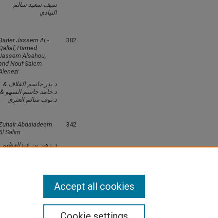
سيف سعيد سالم
النيادي
Bader Jassem AL-
302
Qallaf, Hamed
Jassem Alsahou,
and Nouf Salem
Alenezi
د.بدر جاسم القلاف &
د.حامد جاسم السهو &
د.نوف سالم العنزي
Zuhair Abdaladeem
342
Al Salim
د. زهير بن عبدالعظيم
آل سالم
Accept all cookies
Cookie settings