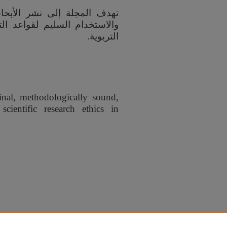
تهدف المجلة إلى نشر الأبحا،
والاستخدام السليم لقواعد الت
التربوية.
ginal, methodologically sound,
cientific research ethics in