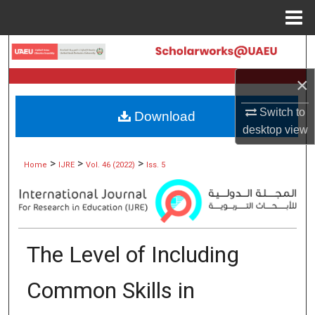
Menu
Home
Search
×
Browse Collections
Switch to
Download
My Account
desktop
view
About
>
>
>
Home
IJRE
Vol. 46 (2022)
Iss. 5
Digital Commons Network™
The Level of Including
Common Skills in