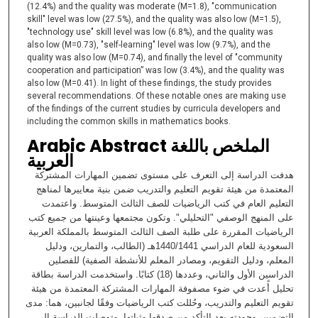
(12.4%) and the quality was moderate (M=1.8), "communication
skill" level was low (27.5%), and the quality was also low (M=1.5),
"technology use" skill level was low (6.8%), and the quality was
also low (M=0.73), "self-learning" level was low (9.7%), and the
quality was also low (M=0.74), and finally the level of "community
cooperation and participation” was low (3.4%), and the quality was
also low (M=0.41). In light of these findings, the study provides
several recommendations. Of these notable ones are making use
of the findings of the current studies by curricula developers and
including the common skills in mathematics books.
Arabic Abstract الملخص باللغة
العربية
هدفت الدراسة إلى التعرف على مستوى تضمين المهارات المشتركة
المعتمدة من هيئة تقويم التعليم والتدريب ضمن بنية معاييرها لمناهج
التعليم العام في كتب الرياضيات للصف الثالث المتوسط. واعتمدت
على المنهج الوصفي "التحليلي". وتكون مجتمعها وعينتها من جميع كتب
الرياضيات المقررة على طلبة الصف الثالث المتوسط بالمملكة العربية
السعودية للعام الدراسي 1440/1441هـ (الطالب، والتمارين، ودليل
المعلم، ودليل التقويم، ومصادر المعلم للأنشطة الصفية) للفصلين
الدراسين الأول والثاني، وعددها (18) كتابًا. واستخدمت الدراسة بطاقة
تحليل أًعدت في ضوء مصفوفة المهارات المشتركة المعتمدة من هيئة
تقويم التعليم والتدريب، وحُللت كتب الرياضيات وفقًا لجانبين، هما: مدى
التضمين، وجودته بعد التأكد من صدقها وثباتها. وتوصلت الدراسة إلى