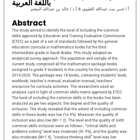
باللغة العربية
أ./ غدير بنت عبدالله العليوي & أ.د./ خالد بن عبدالله المعثم
Abstract
The study aimed to identify the level of including the common
skills approved by Education and Training Evaluation Commission
(ETEC) as a part of a set of standards followed by the general
education curricula in mathematics books for the third
intermediate grade in Saudi Arabia. This study adopted an
analytical survey approach. The population and sample of the
current study comprised all the mathematics package books
assigned to grade 9 students in the country for the academic year
2019-2020. The package was 18 books, containing students' book,
workbook, teacher's manual, evaluation manual, teachers'
resources for curricula activities. The researchers used an
analysis card in light of common skills matrix approved by ETEC.
The level of including the common skills in the books has been
analyzed as per two aspects: the degree and the quality of
inclusion. The study revealed that the extent of including common
skills in these books was low (16.9%). Moreover, the quality of
inclusion was also low (M= 1.2). The level and the quality of sixth
common skills inclusion were as follows ; "critical skills and
problems solving" level was moderate (41.9%), and the quality was
also moderate (M=1.9), "creative thinking skill" level was low