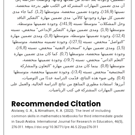
أن مدى تضمين المهارات المشتركة في الكتب ظهر بدرجة منخفضة،
نسبتها (16,9٪)، وجودة تضمين منخفضة، متوسطها (1,2). كما جاء مدى
تضمين كل مهارة وجودتها كالآتي: مدى تضمين مهارة "التفكير الناقد
وحل المشكلات" متوسطًا نسبته (41,9٪)، وجودة تضمينها متوسطة،
متوسطها (1,9). ومدى تضمين مهارة "التفكير الإبداعي" منخفض، نسبته
(12,4٪)، وجودة تضمينها متوسطة، متوسطها (1,8)، ومدى تضمين مهارة
"التواصل" منخفض، نسبته (27,5٪)، وجودة تضمينه منخفضة، متوسطها
(1,5). ومدى تضمين مهارة "استخدام التقنية" منخفض، نسبته (6,8٪)،
وجودة تضمينها منخفضة، متوسطها (0,7). كما كان مدى تضمين مهارة
"التعلم الذاتي" منخفض، نسبته (9,7٪)، وجودة تضمينها منخفضة،
متوسطها (0,8). بينما كان مدى تضمين مهارة "التعاون والمشاركة
المجتمعية" منخفض نسبته (3,4٪)، وجودة تضمينها منخفضة، متوسطها
(0,4). وفي ضوء هذه النتائج، قدّمت الدراسة عددًا من التوصيات،
أبرزها: استفادة مطوري المناهج من نتائج الدراسة الحالية، والعمل على
تضمين المهارات المشتركة في كتب الرياضيات.
Recommended Citation
Alolaiwy, G. A., & Almatham, K. A. (2022). The level of including
common skills in mathematics textbooks for third intermediate grade
in Saudi Arabia. International Journal for Research in Education, 46(5),
276-311. https://doi.org/10.36771/ijre.46.5.22-pp276-311