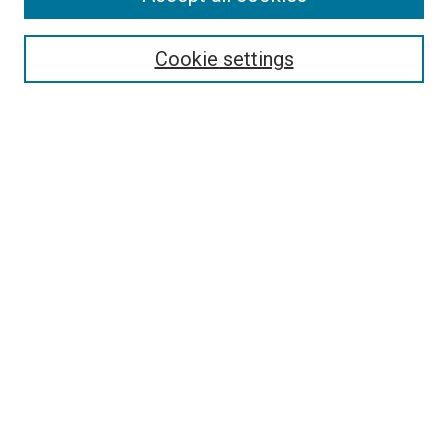
Editorial Board
Policies
Review Process
Cookie settings
Become a Reviewer
Submission Instructions
تعليمات التقديم
Guidelines For Authors
Contact Us
Ethical Statement
Submit Article
Most Popular Papers
Receive Email Notices or RSS
Select an issue:
Enter search terms: