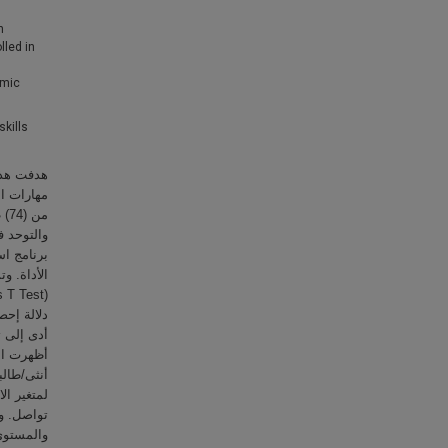
n
lled in
emic
skills
هدفت هذه
مهارات ا
من
والتوحد ف
برنامج ا
دلالة إحص
أدى إلى ت
أظهرت ال،
أنثى/طالب
لمتغير ال
تواصل. و،
والمستوى