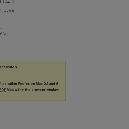
النشاط .
الكلمات ا
f-
l for
alternately,
files within Firefox on Mac OS and if
PDF
files within the browser window.