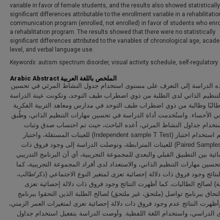
variable in favor of female students, and the results also showed statistically
significant differences attributable to the enrollment variable in a rehabilitatio
communication program (enrolled, not enrolled) in favor of students who enro
a rehabilitation program. The results showed that there were no statistically
significant differences attributed to the variables of chronological age, acad
level, and verbal language use.
Keywords
: autism spectrum disorder, visual activity schedule, self-regulatory 
Arabic Abstract الملخص باللغة العربية
 الدراسة إلى التعرف على مستوى استخدام جدول النشاط المرئي في تحسين
لتنظيم الذاتي لدى الطلبة من ذوي اضطراب طيف التوحد، وتكونت عينة الدراسة
 (74) طالبًا وطالبة من ذوي اضطراب طيف التوحد في مدارس ومعاهد التربية الفكرية
ي الأحساء. واستُخدمت أداة الدراسة في تحسين مهارات التنظيم الذاتي، وطُبق
ستخدام جداول النشاط المرئي، أعده الباحث، حيث تم احتساب صدق وثبات
الأداة. وتم استخدام اختبار (Independent sample T Test) للعينات المستقلة، واختبار
(Paired Samples T Test) للعينات المترابطة، وتوصلت الدراسة إلى وجود فروق ذات
ائية بين التطبيق القبلي والبعدي للمجموعة التجريبية، أي أن البرنامج التدريبي
حسين مهارات التنظيم الذاتي، والاستعداد لدى أفراد المجموعة التجريبية، كما
نتائج وجود فروق ذات دلالة إحصائية تعزى لمتغير النوع الاجتماعي (ذكر/طالب
ة) لصالح الطالبات، كما أظهرت النتائج وجود فروق ذات دلالة إحصائية تعزى
التحاق ببرنامج تواصل (ملتحق، غير ملتحق) لصالح الطلبة الذين التحقوا ببرنامج
أظهرت النتائج عدم وجود فروق ذات دلالة إحصائية تعزى لمتغيرات العمر الزمني
 الدراسي، واستخدام اللغة اللفظية. وأوصت الدراسة بتفعيل استخدام جداول