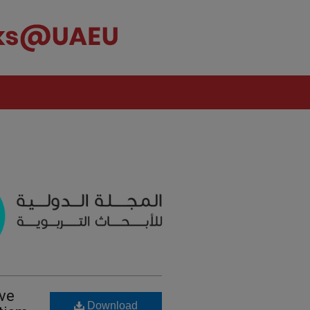
ove
Download