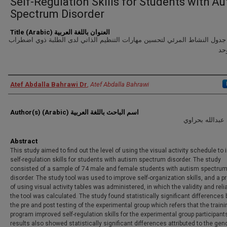
Self-Regulation Skills for Students with A
Spectrum Disorder
Title (Arabic) العنوان باللغة العربية
جدول النشاط المرئي لتحسين مهارات التنظيم الذاتي لدى الطلبة ذوي اضطراب
حد
Authors
Atef Abdalla Bahrawi Dr
,
Atef Abdalla Bahrawi
Author(s) (Arabic) اسم الباحث باللغة العربية
عبدالله بحراوي
Abstract
This study aimed to find out the level of using the visual activity schedule to
self-regulation skills for students with autism spectrum disorder. The study
consisted of a sample of 74 male and female students with autism spectru
disorder. The study tool was used to improve self-organization skills, and a 
of using visual activity tables was administered, in which the validity and reliab
the tool was calculated. The study found statistically significant difference
the pre and post testing of the experimental group which refers that the traini
program improved self-regulation skills for the experimental group participant
results also showed statistically significant differences attributed to the gen