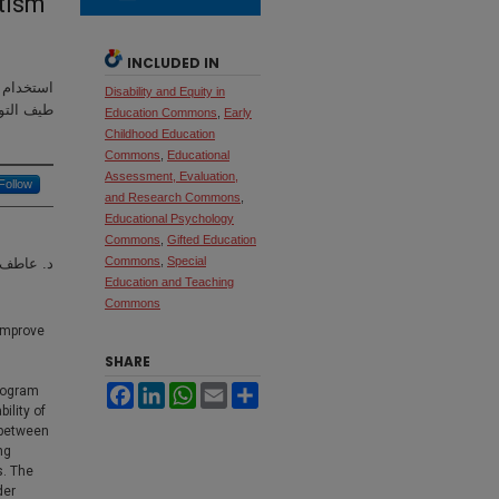
utism
INCLUDED IN
استخدام 
Disability and Equity in
طيف التو
Education Commons
,
Early
Childhood Education
Commons
,
Educational
Assessment, Evaluation,
Follow
and Research Commons
,
Educational Psychology
Commons
,
Gifted Education
Commons
,
Special
د. عاطف 
Education and Teaching
Commons
 improve
SHARE
m
Facebook
LinkedIn
WhatsApp
Email
Share
program
ility of
s between
ng
s. The
der