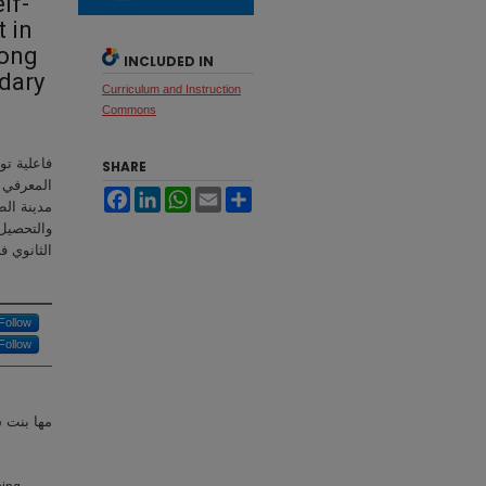
lf-
 in
mong
INCLUDED IN
ndary
Curriculum and Instruction
Commons
فاعلية تو
SHARE
المعرفي ف
Facebook
LinkedIn
WhatsApp
Email
Share
مدينة الط
والتحصيل 
الثانوي ف
Follow
Follow
مها بنت س