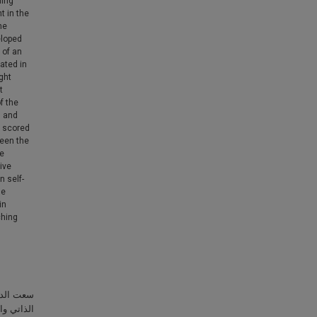
ning
t in the
he
eloped
 of an
ated in
ght
t
f the
, and
p scored
ween the
he
tive
n self-
se
in
ching
سعت الدرا
الذاتي و