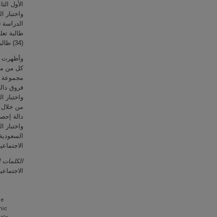
الأول ال،
واختبار ا
طالبة تعل
(34) طالبة تعلموا بالطريقة المعتادة.
وأظهرت ن
كل من مقي
مجموعة ا
واختبار ا
من خلال ا
واختبار ا
السعودية
الاجتماع.
الكلمات :
الاجتماعي.
he
mic