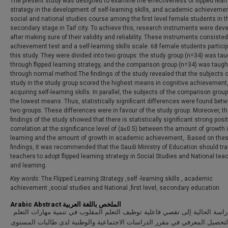
The present study was designed to examine the effectiveness of flipped lear
strategy in the development of self-learning skills, and academic achievemen
social and national studies course among the first level female students in t
secondary stage in Taif city. To achieve this, research instruments were dev
after making sure of their validity and reliability. These instruments consisted
achievement test and a self-learning skills scale. 68 female students particip
this study. They were divided into two groups: the study group (n=34) was tau
through flipped learning strategy, and the comparison group (n=34) was taugh
through normal method.The findings of the study revealed that the subjects o
study in the study group scored the highest means in cognitive achievement
acquiring self-learning skills. In parallel, the subjects of the comparison grou
the lowest means. Thus, statistically significant differences were found bet
two groups. These differences were in favour of the study group. Moreover, t
findings of the study showed that there is statistically significant strong posi
correlation at the significance level of (a≤0.5) between the amount of growth i
learning and the amount of growth in academic achievement,. Based on the
findings, it was recommended that the Saudi Ministry of Education should tra
teachers to adopt flipped learning strategy in Social Studies and National tea
and learning.
Key words
: The Flipped Learning Strategy ,self -learning skills , academic
achievement ,social studies and National ,first level, secondary education
Arabic Abstract الملخص باللغة العربية
سة الحالية إلى تقصي فاعلية توظيف التعلم المقلوب في تنمية مهارات التعلم
التحصيل المعرفي في مقرر الدراسات الاجتماعية والوطنية لدى طالبات المستوى