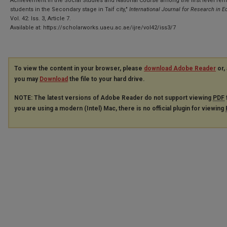
Achievement in the Social Studies and National Course among the first level fe
students in the Secondary stage in Taif city,"
International Journal for Research in E
Vol. 42: Iss. 3, Article 7.
Available at: https://scholarworks.uaeu.ac.ae/ijre/vol42/iss3/7
To view the content in your browser, please
download Adobe Reader
or, 
you may
Download
the file to your hard drive.
NOTE: The latest versions of Adobe Reader do not support viewing
PDF
you are using a modern (Intel) Mac, there is no official plugin for viewing