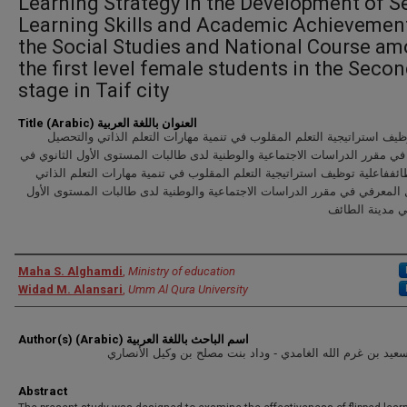
Learning Strategy in the Development of Se
Learning Skills and Academic Achievement
the Social Studies and National Course a
the first level female students in the Seco
stage in Taif city
Title (Arabic) العنوان باللغة العربية
ظيف استراتيجية التعلم المقلوب في تنمية مهارات التعلم الذاتي والتحصيل
ي مقرر الدراسات الاجتماعية والوطنية لدى طالبات المستوى الأول الثانوي في
ائففاعلية توظيف استراتيجية التعلم المقلوب في تنمية مهارات التعلم الذاتي
المعرفي في مقرر الدراسات الاجتماعية والوطنية لدى طالبات المستوى الأول
ي مدينة الطائف
Authors
Maha S. Alghamdi
,
Ministry of education
Widad M. Alansari
,
Umm Al Qura University
Author(s) (Arabic) اسم الباحث باللغة العربية
عيد بن غرم الله الغامدي - وداد بنت مصلح بن وكيل الأنصاري
Abstract