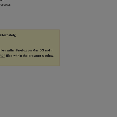
male
ducation
:
alternately,
files within Firefox on Mac OS and if
PDF
files within the browser window.