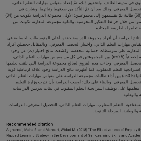
ثانوي في مدينة الطائف. ولتحقيق ذلك، تمَّ إعداد مقياس مهارات التعلم الذاتي
لتحصيل المعرفي، وذلك بعد أن تمّ التأكد من صدقهما وثباتهما. وشارك في
الدراسة (68) طالبة تمّ تقسيمهن إلى مجموعتين: الأولى مجموعة الدراسة تكونت من (34)
موا من خلال خرائط التفكير المحوسبة، والثانية مجموعة المقارنة تكونت من
تائج الدراسة أن أفراد مجموعة الدراسة حققن أعلى المتوسطات الحسابية في
اس مهارات التعلم الذاتي، واختبار التحصيل المعرفي. وبالمقابل ححصلن أفراد
لمقارنة على متوسطات حسابية منخفضة. وكشفت نتائج اختبار (ت) عن وجود
فروق دالة إحصائياً (a≤0.5) بين المجموعتين في كل من مقياس مهارات التعلم الذاتي،
لتحصيل المعرفي، وجاءت هذه الفروق لصالح مجموعة الدراسة التي تلقت تعليمها
ستراتجية التعلم المقلوب. كما أظهرت نتائج الدراسة وجود علاقة ارتباطية قوية
دالة إحصائيا (a≤0.5) بين أداء طالبات مجموعة الدراسة على مقياس مهارات التعلم الذاتي
لتحصيل المعرفي. وبالبناء على ذلك؛ أوصت الدراسة بأن تدرب وزارة التعليم
 معلميها على توظيف استراتجية التعلم المقلوب في بيئات تدريس الدراسات
ية والوطنية
المفتاحية
التعلم المقلوب، مهارات التعلم الذاتي، التحصيل المعرفي، الدراسات
ة والوطنية، المرحلة الثانوية
Recommended Citation
Alghamdi, Maha S. and Alansari, Widad M. (2018) "The Effectiveness of Employ t
Flipped Learning Strategy in the Development of Self-Learning Skills and Acade