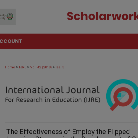
ACCOUNT
>
>
>
Home
IJRE
Vol. 42 (2018)
Iss. 3
The Effectiveness of Employ the Flipped