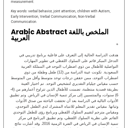
measurement.
Key words:
verbal behavior, joint attention, children with Autism,
Early Intervention, Verbal Communication, Non-Verbal
Communication.
Arabic Abstract الملخص باللغة
العربية
ه
هدفت الدراسة الحالية إلى التعرف على فاعلية برنامج تدريبي في
التدخل المبكر قائم على السلوك اللفظي في تطوير المهارات
التواصلية للأطفال من ذوي اضطراب التوحد في المملكة العربية
السعودية. تكونت عينة الدراسة من (12) طفل وطفلة من ذوي
اضطراب التوحد، ممن حققن درجات توحد متوسط وأقل من المتوسط
حسب مقياس جيليام التقديري لتشخيص التوحد. تم اختيار العينة
بطريقة قصدية منتظمة، تضمنت للأطفال الذين تتراوح أعمارهم من (4-
6) سنوات، والمنتسبين إلى مركز تنمية الإنسان في الرياض. وتم تطبيق
الأدوات التالية في الدراسة بعد أن تحققت الباحثة من صدق الأدوات
وثباتها: مقياس تقدير المعلم للانتباه المشترك لدى الطفل التوحدي،
ومقياس مترجم لتقييم السلوك اللفظي وبرنامج رؤى للطفل التوحدي
القائم على نظرية السلوك اللفظي، وتم تطبيق البرنامج في مركز
تنمية الإنسان في الرياض في الفترة الزمنية 2016. وقد أشارت نتائج