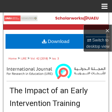
Menu
Home
Search
×
Browse Collections
Switch to
Download
My Account
desktop
view
About
>
>
>
Home
IJRE
Vol. 42 (2018)
Iss. 3
Digital Commons Network™
The Impact of an Early
Intervention Training