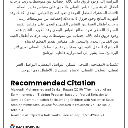
الدراسة إلى وجود فروق ذات دلالة إحصائية بين متوسطات رتب درجات
أطفال العينة بين القياس القبلي والبعدي على مقياس تقدير المعلم
للانتباه المشترك للطفل التوحدي تعود لصالح القياس البعدي. كذلك وقد
أظهرت النتائج وجود فروق ذات دلالة إحصائية بين متوسطات رتب
درجات أطفال العينة بين القياس القبلي والبعدي على مقياس تقييم
السلوك اللفظي تعود لصالح القياس البعدي.وقد أظهرت النتائج عدم
وجود فروق ذات دلالة إحصائية بين متوسطات رتب درجات أطفال العينة
بين القياس البعدي والتتبعي على مقياس تقدير المعلم للانتباه
المشترك للطفل التوحدي، ومقياس تقييم السلوك اللفظي تعزى لأثر
البرنامج، مما يشير إلى استمرارية فاعلية البرنامج
الكلمات المفتاحية:
التدخل المبكر، التواصل اللفظي، التواصل الغير
لفظي، السلوك اللفظي، الانتباه المشترك، الأطفال ذوي التوحد.
Recommended Citation
Alzyoudi, Mohammed and Bakkar, Rawan (2018) "The Impact of an
Early Intervention Training Program based on Verbal Behavior to
Develop Communication Skills among Children with Autism in Saudi
Arabia,"
International Journal for Research in Education
: Vol. 42: Iss. 3,
Article 4.
Available at: https://scholarworks.uaeu.ac.ae/ijre/vol42/iss3/4
INCLUDED IN