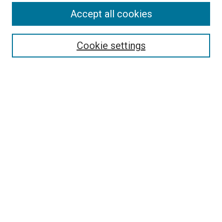
Aims & Scope
Accept all cookies
Editorial Board
Policies
Review Process
Cookie settings
Become a Reviewer
Submission Instructions
تعليمات التقديم
Guidelines For Authors
Contact Us
Ethical Statement
Submit Article
Most Popular Papers
Receive Email Notices or RSS
Select an issue:
Enter search terms: