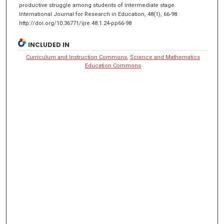
productive struggle among students of intermediate stage.
International Journal for Research in Education, 48(1), 66-98.
http://doi.org/10.36771/ijre.48.1.24-pp66-98
INCLUDED IN
Curriculum and Instruction Commons
,
Science and Mathematics
Education Commons