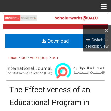
Menu
Home
Search
×
Browse Collections
Switch to
Download
My Account
desktop
view
About
>
>
>
Home
IJRE
Vol. 48 (2024)
Iss. 1
Digital Commons Network™
The Effectiveness of an
Educational Program in