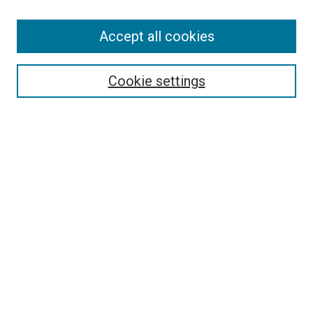
About This Journal
Aims & Scope
Accept all cookies
Editorial Board
Policies
Review Process
Cookie settings
Become a Reviewer
Submission Instructions
تعليمات التقديم
Guidelines For Authors
Contact Us
Ethical Statement
Submit Article
Most Popular Papers
Receive Email Notices or RSS
Select an issue: