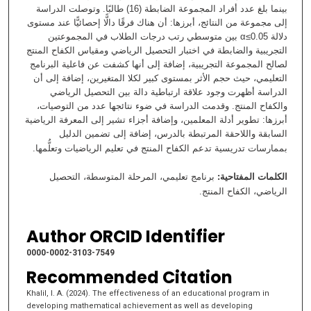
بينما بلغ عدد أفراد المجموعة الضابطة (16) طالبًا. وتوصلت الدراسة
إلى مجموعة من النتائج، أبرزها: أن هناك فرقًا دالًّا إحصائيًّا عند مستوى
دلالة 0.05≥α بين متوسطي رتب درجات الطلاب في المجموعتين
التجريبية والضابطة في اختبار التحصيل الرياضي ومقياس الكفاح المنتج
لصالح المجموعة التجريبية، إضافة إلى أنها كشفت عن فاعلية البرنامج
التعليمي، حيث حجم الأثر بمستوى كبير لكلا المتغيرين، إضافة إلى أن
الدراسة أظهرت وجود علاقة ارتباطية دالة بين التحصيل الرياضي
والكفاح المنتج. وقدمت الدراسة في ضوء نتائجها عدد من التوصيات،
أبرزها: تطوير أدلة المعلمين، وإضافة أجزاء تشير إلى المعرفة الرياضية
السابقة واللاحقة المرتبطة بالدرس، إضافة إلى تضمين الدليل
بممارسات تدريسية تدعم الكفاح المنتج في تعليم الرياضيات وتعلُّمها.
الكلمات المفتاحية:
برنامج تعليمي، المرحلة المتوسطة، التحصيل
الرياضي، الكفاح المنتج.
Author ORCID Identifier
0000-0002-3103-7549
Recommended Citation
Khalil, I. A. (2024). The effectiveness of an educational program in
developing mathematical achievement as well as developing