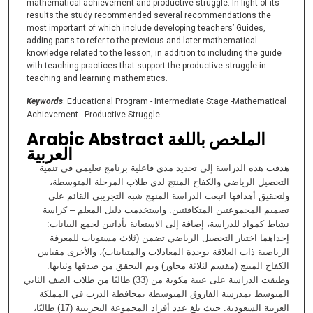
mathematical achievement and productive struggle. In light of its
results the study recommended several recommendations the
most important of which include developing teachers’ Guides,
adding parts to refer to the previous and later mathematical
knowledge related to the lesson, in addition to including the guide
with teaching practices that support the productive struggle in
teaching and learning mathematics.
Keywords
: Educational Program - Intermediate Stage -Mathematical
Achievement - Productive Struggle
Arabic Abstract الملخص باللغة
العربية
هدفت هذه الدراسة إلى تحديد مدى فاعلية برنامج تعليمي في تنمية
التحصيل الرياضي والكفاح المنتج لدى طلاب المرحلة المتوسطة،
ولتحقيق أهدافها اتبعت الدراسة المنهج شبه التجريبي القائم على
تصميم المجموعتين المتكافئتين. واستخدمت دليل المعلم – كراسة
نشاط كمواد للدراسة، إضافة إلى الاستعانة بأداتين لجمع البيانات:
إحداهما اختبار التحصيل الرياضي تضمن (ثلاث مستويات للمعرفة
الرياضية ذات العلاقة بوحدة المعادلات والمتباينات)، والأخرى مقياس
الكفاح المنتج (مقسم لثلاثة محاور) وتم التحقق من صدقها وثباتها.
وطبقت الدراسة على عينة مكونة من (33) طالبًا من طلاب الصف الثاني
المتوسط بمدرسة الفاروق المتوسطة بمحافظة الدرب في المملكة
العربية السعودية. حيث بلغ عدد أفراد المجموعة التجريبية (17) طالبًا،