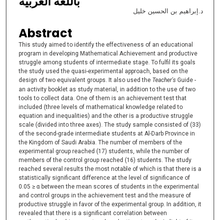
باللغة العربية
د.إبراهيم بن الحسين خليل
Abstract
This study aimed to identify the effectiveness of an educational
program in developing Mathematical Achievement and productive
struggle among students of intermediate stage. To fulfil its goals
the study used the quasi-experimental approach, based on the
design of two equivalent groups. It also used the
Teacher's
Guide -
an activity booklet as study material, in addition to the use of two
tools to collect data. One of them is an achievement test that
included (three levels of mathematical knowledge related to
equation and inequalities) and the other is a productive struggle
scale (divided into three axes). The study sample consisted of (33)
of the second-grade intermediate students at Al-Darb Province in
the Kingdom of Saudi Arabia. The number of members of the
experimental group reached (17) students, while the number of
members of the control group reached (16) students. The study
reached several results the most notable of which is that there is a
statistically significant difference at the level of significance of
0.05 ≥ α between the mean scores of students in the experimental
and control groups in the achievement test and the measure of
productive struggle in favor of the experimental group. In addition, it
revealed that there is a significant correlation between