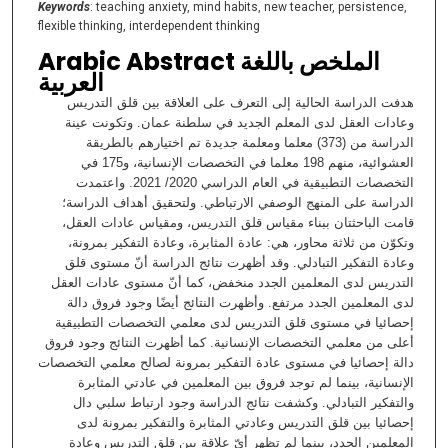
Keywords
: teaching anxiety, mind habits, new teacher, persistence,
flexible thinking, interdependent thinking
Arabic Abstract الملخص باللغة
العربية
هدفت الدراسة الحالية إلى التعرف على العلاقة بين قلق التدريس
وعادات العقل لدى المعلم الجديد في سلطنة عمان. وتكونت عينة
الدراسة من (373) معلما ومعلمة جديدة تم اختيارهم بالطريقة
العشوائية، منهم 198 معلما في التخصصات الإنسانية، و175 في
التخصصات التطبيقية في العام الدراسي 2020/ 2021. واعتمدت
الدراسة على المنهج الوصفي الارتباطي. ولتحقيق أهداف الدراسة؛
قامت الباحثتان ببناء مقياس قلق التدريس، ومقياس عادات العقل،
وتكوّن من ثلاثة محاور، هي: عادة المثابرة، وعادة التفكير بمرونة،
وعادة التفكير التبادلي. وقد أظهرت نتائج الدراسة أنّ مستوى قلق
التدريس لدى المعلمين الجدد منخفض، كما أنّ مستوى عادات العقل
لدى المعلمين الجدد مرتفع. وأظهرت النتائج أيضًا وجود فروق دالة
إحصائيا في مستوى قلق التدريس لدى معلمي التخصصات التطبيقية
أعلى من معلمي التخصصات الإنسانية. كما أظهرت النتائج وجود فروق
دالة إحصائيا في مستوى عادة التفكير بمرونة لصالح معلمي التخصصات
الإنسانية، بينما لم توجد فروق بين المعلمين في عادتي المثابرة
والتفكير التبادلي. وكشفت نتائج الدراسة وجود ارتباط سلبي دال
إحصائيا بين قلق التدريس وعادتي المثابرة والتفكير بمرونة لدى
المعلمين الجدد، بينما لم تظهر أيّ علاقة بين قلق التدريس وعادة