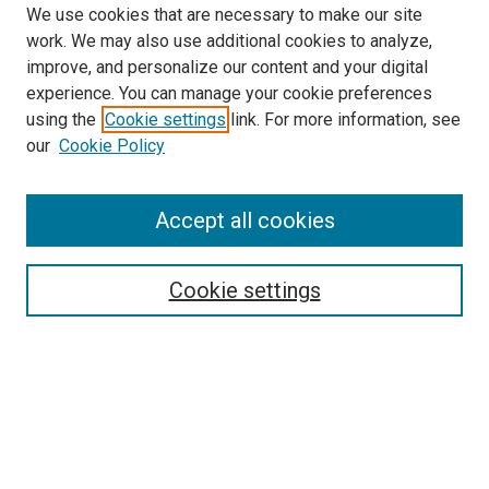
We use cookies that are necessary to make our site
work. We may also use additional cookies to analyze,
improve, and personalize our content and your digital
experience. You can manage your cookie preferences
using the
Cookie settings
link. For more information, see
our
Cookie Policy
Journal Home
About This Journal
Aims & Scope
Accept all cookies
Editorial Board
Policies
Review Process
Cookie settings
Become a Reviewer
Submission Instructions
تعليمات التقديم
Guidelines For Authors
Contact Us
Ethical Statement
Submit Article
Most Popular Papers