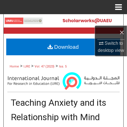
Menu
Home
Search
×
Browse Collections
Switch to
Download
My Account
desktop
view
About
>
>
>
Home
IJRE
Vol. 47 (2023)
Iss. 5
Digital Commons Network™
Teaching Anxiety and its
Relationship with Mind