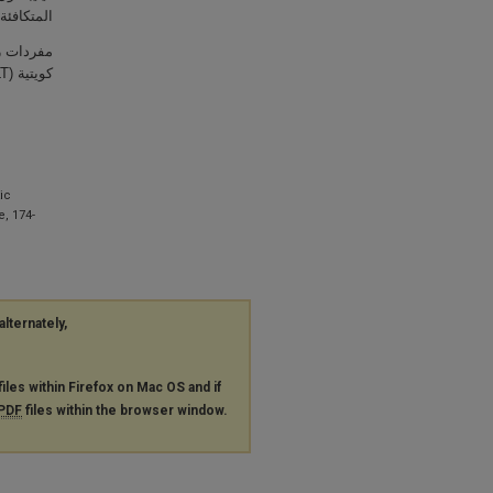
المتكافئ.
مفردات رئ
كويتية (KELT)؛ التحدث باللهجة الأصلية للّغة الانجليزية؛ الإثنوغرافيـة الذاتيــة.
ic
, 174-
alternately,
files within Firefox on Mac OS and if
PDF
files within the browser window.