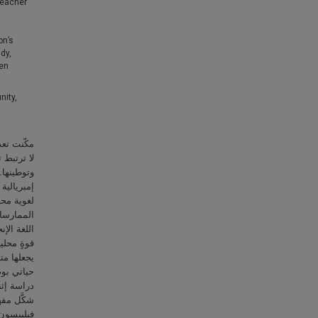
teacher
on’s
dy,
een
nity,
مكّنت تعد
لا ترتبط ت
وتوطينها.
إمبريالية 
لغوية محل
الممارسات
اللغة الإ
قوةٍ محلية
يجعلها مت
دراسة إثن