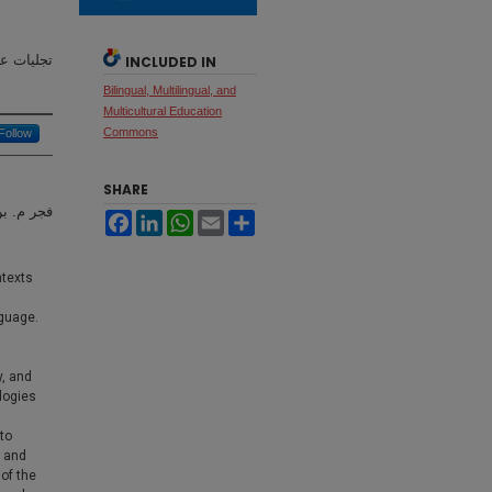
تجليات عض
INCLUDED IN
Bilingual, Multilingual, and
Multicultural Education
Commons
Follow
SHARE
فجر م. ب
Facebook
LinkedIn
WhatsApp
Email
Share
ntexts
nguage.
y, and
logies
to
’ and
 of the