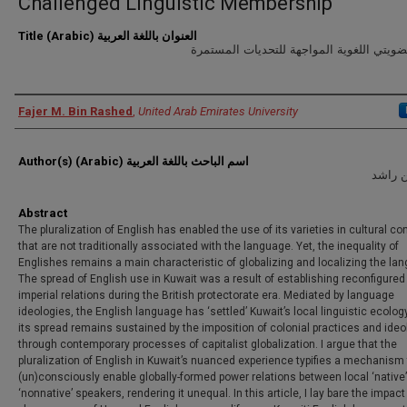
Challenged Linguistic Membership
Title (Arabic) العنوان باللغة العربية
ويتي اللغوية المواجهة للتحديات المستمرة
Authors
Fajer M. Bin Rashed
,
United Arab Emirates University
Author(s) (Arabic) اسم الباحث باللغة العربية
ن راشد
Abstract
The pluralization of English has enabled the use of its varieties in cultural co
that are not traditionally associated with the language. Yet, the inequality of
Englishes remains a main characteristic of globalizing and localizing the la
The spread of English use in Kuwait was a result of establishing reconfigured
imperial relations during the British protectorate era. Mediated by language
ideologies, the English language has ‘settled’ Kuwait’s local linguistic ecolog
its spread remains sustained by the imposition of colonial practices and ideo
through contemporary processes of capitalist globalization. I argue that the
pluralization of English in Kuwait’s nuanced experience typifies a mechanism 
(un)consciously enable globally-formed power relations between local ‘native
‘nonnative’ speakers, rendering it unequal. In this article, I lay bare the impact