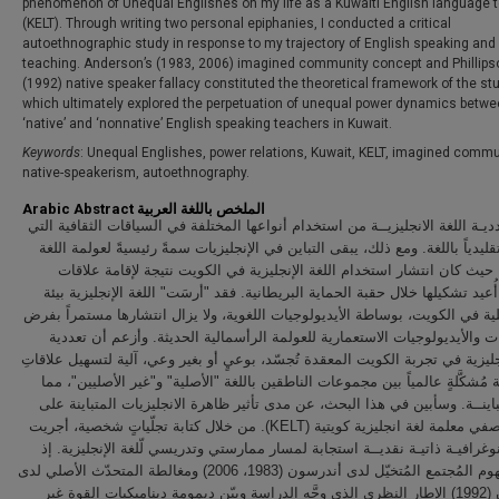
phenomenon of Unequal Englishes on my life as a Kuwaiti English language 
(KELT). Through writing two personal epiphanies, I conducted a critical
autoethnographic study in response to my trajectory of English speaking and
teaching. Anderson’s (1983, 2006) imagined community concept and Phillips
(1992) native speaker fallacy constituted the theoretical framework of the stu
which ultimately explored the perpetuation of unequal power dynamics betw
‘native’ and ‘nonnative’ English speaking teachers in Kuwait.
Keywords
: Unequal Englishes, power relations, Kuwait, KELT, imagined commu
native-speakerism, autoethnography.
Arabic Abstract الملخص باللغة العربية
ديـة اللغة الانجليزيــة من استخدام أنواعها المختلفة في السياقات الثقافية التي
قليدياً باللغة. ومع ذلك، يبقى التباين في الإنجليزيات سمةً رئيسيةً لعولمة اللغة
 حيث كان انتشار استخدام اللغة الإنجليزية في الكويت نتيجة لإقامة علاقات
أُعيد تشكيلها خلال حقبة الحماية البريطانية. فقد "أرسَت" اللغة الإنجليزية بيئة
ية في الكويت، بوساطة الأيديولوجيات اللغوية، ولا يزال انتشارها مستمراً بفرض
 والأيديولوجيات الاستعمارية للعولمة الرأسمالية الحديثة. وأزعم أن تعددية
نجليزية في تجربة الكويت المعقدة تُجسّد، بوعيٍ أو بغير وعي، آلية لتسهيل علاقاتِ
 مُشكَّلةٍ عالمياً بين مجموعات الناطقين باللغة "الأصلية" و"غير الأصليين"، مما
باينــة. وسأبين في هذا البحث، عن مدى تأثير ظاهرة الانجليزيات المتباينة على
حياتي بوصفي معلمة لغة انجليزية كويتية (KELT). من خلال كتابة تجلّياتٍ شخصية، أجريت
وغرافيـة ذاتيـة نقديــة استجابة لمسار ممارستي وتدريسي لّلغة الإنجليزية. إذ
شكَّل مفهوم المُجتمع المُتخيّل لدى أندرسون (1983، 2006) ومغالطة المتحدّث الأصلي لدى
فيليبسون (1992) الإطار النظري الذي وجَّه الدراسة وبيّن ديمومة ديناميكيات القوة غير