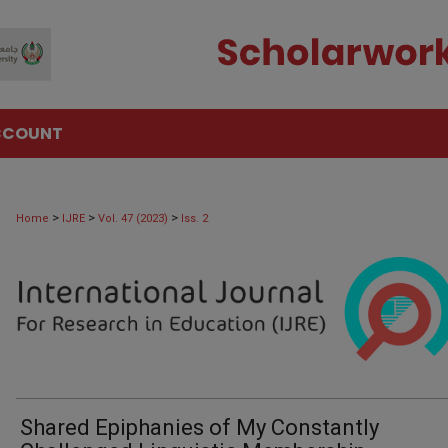
CCOUNT
>
>
>
Home
IJRE
Vol. 47 (2023)
Iss. 2
Shared Epiphanies of My Constantly