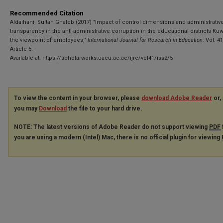
Recommended Citation
Aldaihani, Sultan Ghaleb (2017) "Impact of control dimensions and administrativ
transparency in the anti-administrative corruption in the educational districts Ku
the viewpoint of employees,"
International Journal for Research in Education
: Vol. 41
Article 5.
Available at: https://scholarworks.uaeu.ac.ae/ijre/vol41/iss2/5
To view the content in your browser, please
download Adobe Reader
or, 
you may
Download
the file to your hard drive.
NOTE: The latest versions of Adobe Reader do not support viewing
PDF
you are using a modern (Intel) Mac, there is no official plugin for viewing