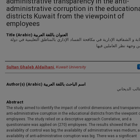
administrative transparency in the anti-
administrative corruption in the education
districts Kuwait from the viewpoint of
employees
Title (Arabic) العنوان باللغة العربية
قابة و الشفافية الإدارية في مكافحة الفساد الإداري بالمناطق التعليمية في دولة
 وجهة نظر العاملين فيها
Authors
Sultan Ghaleb Aldaihani
,
Kuwait University
Author(s) (Arabic) اسم الباحث باللغة العربية
لب الديحاني
Abstract
The study aimed to identify the impact of control dimensions and transparenc
anti-administrative corruption in the educational districts from the viewpoint 
employees. The study relied on a descriptive approach Correlative, and a
questionnaire was applied on (270) employees. The results showed that the
availability of control was big; the availability of administrative was medium; 
availability of anti-administrative corruption was big. There was a significant