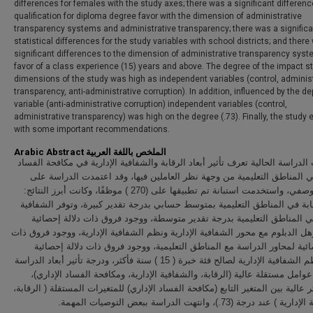
differences for females with the study axes; there was a significant differen
qualification for diploma degree favor with the dimension of administrative
transparency systems and administrative transparency; there was a significa
statistical differences for the study variables with school districts; and ther
significant differences to the dimension of administrative transparency syst
favor of a class experience (15) years and above. The degree of the impact s
dimensions of the study was high as independent variables (control, adminis
transparency, anti-administrative corruption). In addition, influenced by the d
variable (anti-administrative corruption) independent variables (control,
administrative transparency) was high on the degree (.73). Finally, the study
with some important recommendations.
Arabic Abstract الملخص باللغة العربية
لدراسة الحالية تعرف تأثير أبعاد الرقابة والشفافية الإدارية في مكافحة الفساد
ي المناطق التعليمية من وجهة نظر العاملين فيها، وقد اعتمدت الدراسة على
المنهج الوصفي، واستخدمت استبانة تم تطبيقها على (270 ) موظفًا، وكانت أبرز النتائج:
ابة في المناطق التعليمية بمتوسط حسابي بدرجة تقدير كبيرة، وتوفر الشفافية
في المناطق التعليمية بدرجة تقدير متوسطة، ووجود فروق ذات دلالة إحصائية
ل الدبلوم مع محور الشفافية الإدارية ونظم الشفافية الإدارية، ووجود فروق ذات
ائية لمحاور الدراسة مع المناطق التعليمية، ووجود فروق ذات دلالة إحصائية
لمحور نظم الشفافية الإدارية لصالح فئة خبرة ( 15 ) سنة فأكثر، ودرجة تأثير أبعاد الدراسة
ها عوامل مستقلة عالية (الرقابة، والشفافية الإدارية، ومكافحة الفساد الإداري
ثر عالية بين المتغير التابع (مكافحة الفساد الإداري) للمتغيرات المستقلة ( الرقابة
عند درجة (73.)، وانتهت الدراسة ببعض التوصيات المهمة