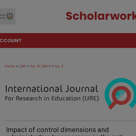
ACCOUNT
>
>
>
Home
IJRE
Vol. 41 (2017)
Iss. 2
Impact of control dimensions and