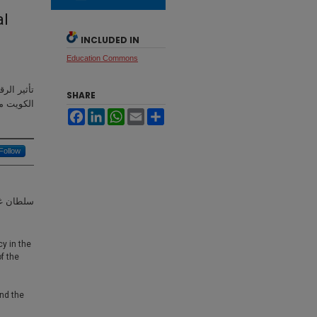
al
INCLUDED IN
Education Commons
تأثير الر
SHARE
الكويت من
Facebook
LinkedIn
WhatsApp
Email
Share
Follow
سلطان غا
y in the
of the
and the