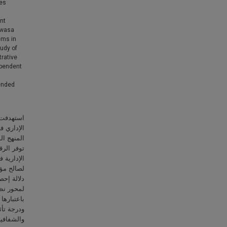
ces
nt
e wasa
ems in
tudy of
trative
ependent
 ended
استهدفت ا
الإداري ف
توفر الرق
الإدارية 
لصالح مؤه
دلالة إحص
باعتبار)،
ودرجة تأ،
والشفافية الإدارية ) .