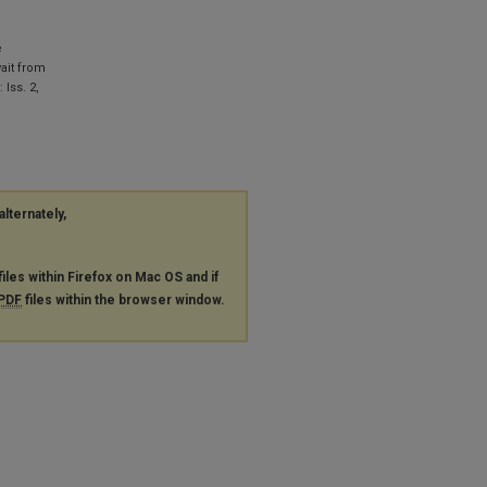
e
wait from
: Iss. 2,
alternately,
files within Firefox on Mac OS and if
PDF
files within the browser window.