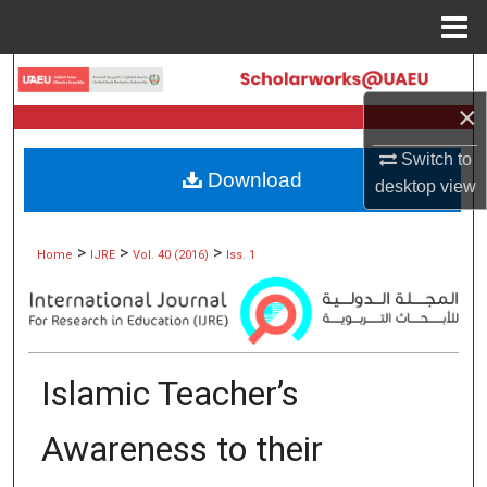
Menu
Home
Search
×
Browse Collections
Switch to
Download
My Account
desktop
view
About
>
>
>
Home
IJRE
Vol. 40 (2016)
Iss. 1
Digital Commons Network™
Islamic Teacher’s
Awareness to their