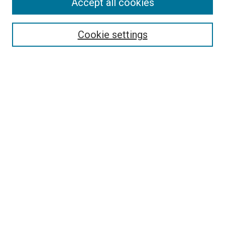
Accept all cookies
Editorial Board
Policies
Review Process
Cookie settings
Become a Reviewer
Submission Instructions
تعليمات التقديم
Guidelines For Authors
Contact Us
Ethical Statement
Submit Article
Most Popular Papers
Receive Email Notices or RSS
Select an issue:
Enter search terms: