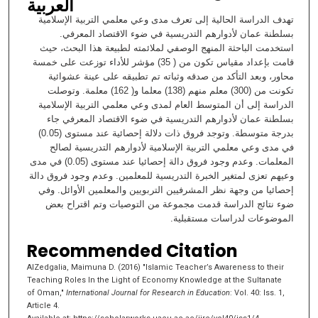
العربية
تهدف الدراسة الحالية إلى تعرف مدى وعي معلمي التربية الإسلامية
بسلطنة عمان لأدوارهم التدريسية في ضوء الاقتصاد المعرفي.
استخدمت الباحثة المنهج الوصفي لملائمته لطبيعة هذا البحث، حيث
قامت بإعداد مقياس تكون من ( 35) مؤشر للأداء توزعت على خمسة
محاور، وبعد التأكد من صدقه وثباته تم تطبيقه على عينة عشوائية
تكونت من (300) معلم منهم (138) معلما و( 162) معلمة. وتوصلت
الدراسة إلى أن المتوسط العام لمدى وعي معلمي التربية الإسلامية
بسلطنة عمان لأدوارهم التدريسية في ضوء الاقتصاد المعرفي جاء
بدرجة متوسطة. وتوجد فروق ذات دلالة إحصائية عند مستوى (0.05)
في مدى وعي معلمي التربية الإسلامية لأدوارهم التدريسية لصالح
المعلمات. وعدم وجود فروق دالة إحصائيا عند مستوى (0.05) في مدى
وعيهم تعزى لمتغير الخبرة التدريسية للمعلمين. وعدم وجود فروق دالة
إحصائيا من وجهة نظر المشرفيين التربويين والمعلمين الأوائل. وفي
ضوء نتائج الدراسة قدمت مجموعة من التوصيات وتم اقتراح بعض
الموضوعات لدراسات مستقبلية.
Recommended Citation
AlZedgalia, Maimuna D. (2016) "Islamic Teacher’s Awareness to their
Teaching Roles In the Light of Economy Knowledge at the Sultanate
of Oman,"
International Journal for Research in Education
: Vol. 40: Iss. 1,
Article 4.