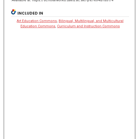
Available at: https://scholarworks.uaeu.ac.ae/ijre/vol40/iss1/4
INCLUDED IN
Art Education Commons
,
Bilingual, Multilingual, and Multicultural
Education Commons
,
Curriculum and Instruction Commons