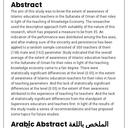
Abstract
The aim of this study was to know the extent of awareness of
Islamic education teachers in the Sultanate of Oman of their roles
in light of the teaching of Knowledge Economy. The researcher
used the descriptive approach forth suitability of the nature of this
research, which has prepared a measure to be from 35. An
indication of the performance was distributed among the five axes,
and after making sure of the sincerity and persistence has been
applied to a random sample consisted of 300 teachers of them
(138) male and (162) parameter. Study indicated that the overall
average of the extent of awareness of Islamic education teachers
in the Sultanate of Oman for their roles in light of the teaching
knowledge economy came to a fair degree. There were
statistically significant differences at the level (0.05) in the extent
of awareness of Islamic education teachers for their roles in favor
of teaching parameters. And the lack of statistically significant
differences at the level (0.05) in the extent of their awareness
attributed to the experience of teaching for teachers. And the lack
of statistically significant differences from the standpoint of
Supervisors educators and teachers first. In light of the results of
the study made a series of recommendations and has proposed
some topics for future studies.
Arabic Abstract الملخص باللغة