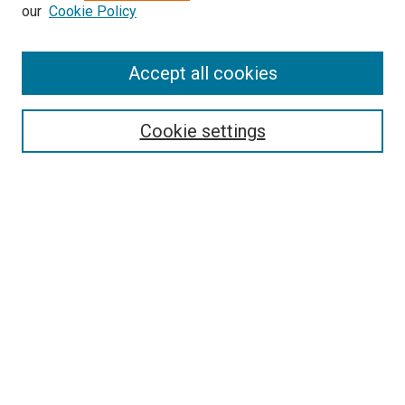
our
Cookie Policy
Enter search terms:
Accept all cookies
Select context to search:
Cookie settings
Advanced Search
Notify me via email or
RSS
Browse
Collections
Disciplines
Authors
Author Corner
Author FAQ
Policies and Submission Guidelines