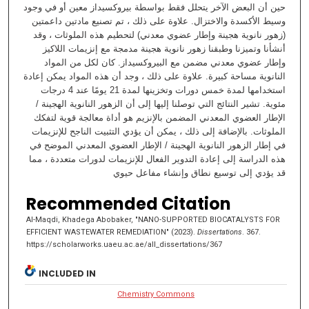
حين أن البعض الآخر يتحلل فقط بواسطة بيروكسيداز معين أو في وجود
وسيط الأكسدة والاختزال. علاوة على ذلك ، تم تصنيع مادتين داعمتين
(زهور نانوية هجينة وإطار عضوي معدني) لتحطيم هذه الملوثات ، وقد
أنشأنا وتميزنا وطبقنا زهور نانوية هجينة مدمجة مع إنزيمات اللاكيز
وإطار عضوي معدني مضمن مع البيروكسيداز. كان لكل من المواد
النانوية مساحة كبيرة. علاوة على ذلك ، وجد أن هذه المواد يمكن إعادة
استخدامها لمدة خمس دورات وتخزينها لمدة 21 يومًا عند 4 درجات
مئوية. تشير النتائج التي توصلنا إليها إلى أن الزهور النانوية الهجينة /
الإطار العضوي المعدني المضمن بالإنزيم هو أداة معالجة قوية لتفكك
الملوثات. بالإضافة إلى ذلك ، يمكن أن يؤدي التثبيت الناجح للإنزيمات
في إطار الزهور النانوية الهجينة / الإطار العضوي المعدني الموضح في
هذه الدراسة إلى إعادة التدوير الفعال للإنزيمات لدورات متعددة ، مما
قد يؤدي إلى توسيع نطاق وإنشاء مفاعل حيوي
Recommended Citation
Al-Maqdi, Khadega Abobaker, "NANO-SUPPORTED BIOCATALYSTS FOR
EFFICIENT WASTEWATER REMEDIATION" (2023).
Dissertations
. 367.
https://scholarworks.uaeu.ac.ae/all_dissertations/367
INCLUDED IN
Chemistry Commons