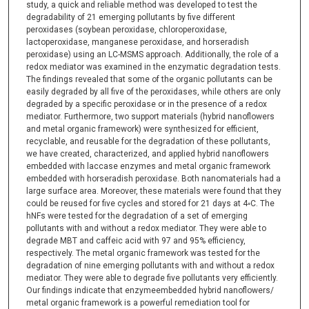
study, a quick and reliable method was developed to test the
degradability of 21 emerging pollutants by five different
peroxidases (soybean peroxidase, chloroperoxidase,
lactoperoxidase, manganese peroxidase, and horseradish
peroxidase) using an LC-MSMS approach. Additionally, the role of a
redox mediator was examined in the enzymatic degradation tests.
The findings revealed that some of the organic pollutants can be
easily degraded by all five of the peroxidases, while others are only
degraded by a specific peroxidase or in the presence of a redox
mediator. Furthermore, two support materials (hybrid nanoflowers
and metal organic framework) were synthesized for efficient,
recyclable, and reusable for the degradation of these pollutants,
we have created, characterized, and applied hybrid nanoflowers
embedded with laccase enzymes and metal organic framework
embedded with horseradish peroxidase. Both nanomaterials had a
large surface area. Moreover, these materials were found that they
could be reused for five cycles and stored for 21 days at 4◦C. The
hNFs were tested for the degradation of a set of emerging
pollutants with and without a redox mediator. They were able to
degrade MBT and caffeic acid with 97 and 95% efficiency,
respectively. The metal organic framework was tested for the
degradation of nine emerging pollutants with and without a redox
mediator. They were able to degrade five pollutants very efficiently.
Our findings indicate that enzymeembedded hybrid nanoflowers/
metal organic framework is a powerful remediation tool for