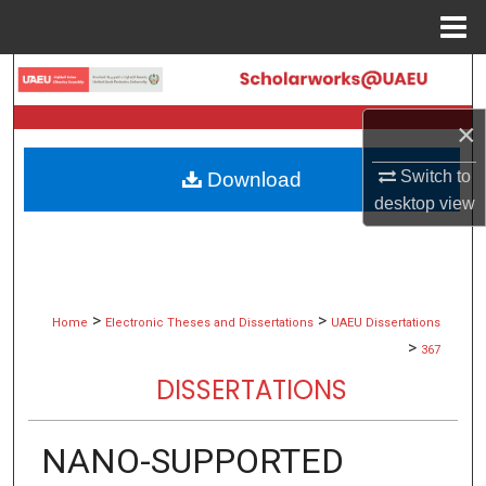
Menu
Home
Search
×
Browse Collections
Switch to
Download
My Account
desktop
view
About
Digital Commons Network™
>
>
Home
Electronic Theses and Dissertations
UAEU Dissertations
>
367
DISSERTATIONS
NANO-SUPPORTED