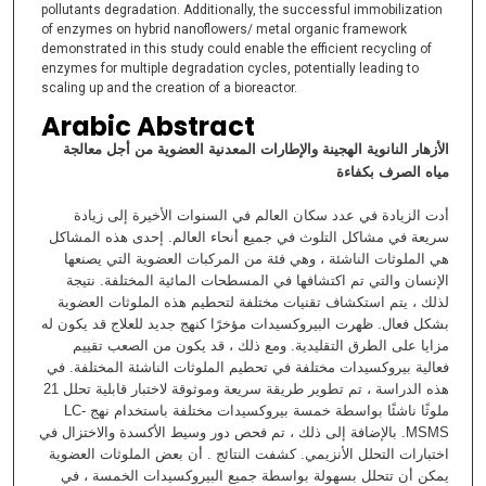
pollutants degradation. Additionally, the successful immobilization
of enzymes on hybrid nanoflowers/ metal organic framework
demonstrated in this study could enable the efficient recycling of
enzymes for multiple degradation cycles, potentially leading to
scaling up and the creation of a bioreactor.
Arabic Abstract
الأزهار النانوية الهجينة والإطارات المعدنية العضوية من أجل معالجة
مياه الصرف بكفاءة
أدت الزيادة في عدد سكان العالم في السنوات الأخيرة إلى زيادة
سريعة في مشاكل التلوث في جميع أنحاء العالم. إحدى هذه المشاكل
هي الملوثات الناشئة ، وهي فئة من المركبات العضوية التي يصنعها
الإنسان والتي تم اكتشافها في المسطحات المائية المختلفة. نتيجة
لذلك ، يتم استكشاف تقنيات مختلفة لتحطيم هذه الملوثات العضوية
بشكل فعال. ظهرت البيروكسيدات مؤخرًا كنهج جديد للعلاج قد يكون له
مزايا على الطرق التقليدية. ومع ذلك ، قد يكون من الصعب تقييم
فعالية بيروكسيدات مختلفة في تحطيم الملوثات الناشئة المختلفة. في
هذه الدراسة ، تم تطوير طريقة سريعة وموثوقة لاختبار قابلية تحلل 21
ملوثًا ناشئًا بواسطة خمسة بيروكسيدات مختلفة باستخدام نهج LC-
MSMS. بالإضافة إلى ذلك ، تم فحص دور وسيط الأكسدة والاختزال في
اختبارات التحلل الأنزيمي. كشفت النتائج . أن بعض الملوثات العضوية
يمكن أن تتحلل بسهولة بواسطة جميع البيروكسيدات الخمسة ، في