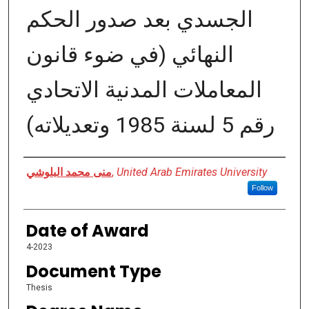
اﻟﺠﺴﺪي ﺑﻌﺪ ﺻﺪور اﻟﺤﻜﻢ
اﻟﻨﮭﺎﺋﻲ (ﻓﻲ ﺿﻮء ﻗﺎﻧﻮن
اﻟﻤﻌﺎﻣﻼت اﻟﻤﺪﻧﯿﺔ اﻻﺗﺤﺎدي
رﻗﻢ 5 ﻟﺴﻨﺔ 1985 وﺗﻌﺪﯾﻼته)
Author
منى محمد البلوشي
,
United Arab Emirates University
Follow
Date of Award
4-2023
Document Type
Thesis