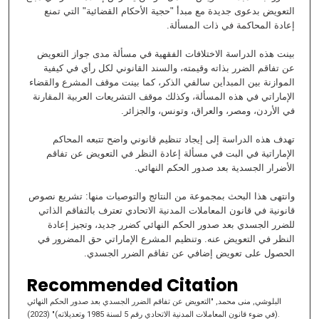
التعويض بدعوى جديدة مع مبدأ "حجية الأحكام القضائية" التي تمنع
إعادة المحاكمة في ذات المسألة.
بينت هذه الدراسة الاختلافات الفقهية في مسألة مدى جواز التعويض
عن تفاقم الضرر بذاته وقيمته، والسند القانوني لكل رأي في كيفية
الموازنة بين المبدأين سالفي الذكر، كما بينت موقف المشرع والقضاء
الإماراتي في هذه المسألة، وكذلك موقف التشريعات العربية المقارنة
في الأردن، ومصر، والعراق، وتونس، والجزائر.
تهدف هذه الدراسة إلى إيجاد تنظيم قانوني واضح تتبعه المحاكم
الإماراتية في البت في مسألة إعادة النظر في التعويض عن تفاقم
الأضرار الجسدية بعد صدور الحكم النهائي.
وانتهى هذا البحث بمجموعة من النتائج والتوصيات منها: تشريع نصوص
قانونية في قانون المعاملات المدنية الاتحادي تعترف بالتفاقم الذاتي
للضرر الجسدي بعد صدور الحكم النهائي كضرر جديد، وتجيز إعادة
النظر في التعويض عنه. وتنظيم المشرع الإماراتي حق المضرور في
الحصول على تعويض إضافي عن تفاقم الضرر الجسدي.
Recommended Citation
البلوشي, منى محمد, "اﻟﺘﻌﻮﯾﺾ ﻋﻦ ﺗﻔﺎﻗﻢ اﻟﻀﺮر اﻟﺠﺴﺪي ﺑﻌﺪ ﺻﺪور اﻟﺤﻜﻢ اﻟﻨﮭﺎﺋﻲ
(ﻓﻲ ﺿﻮء ﻗﺎﻧﻮن اﻟﻤﻌﺎﻣﻼت اﻟﻤﺪﻧﯿﺔ اﻻﺗﺤﺎدي رﻗﻢ 5 ﻟﺴﻨﺔ 1985 وﺗﻌﺪﯾﻼته)" (2023).