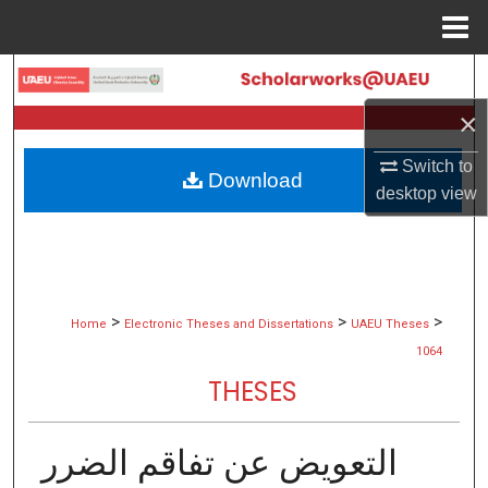
Menu
Home
Search
×
Browse Collections
Switch to
Download
My Account
desktop
view
About
Digital Commons Network™
>
>
>
Home
Electronic Theses and Dissertations
UAEU Theses
1064
THESES
اﻟﺘﻌﻮﯾﺾ ﻋﻦ ﺗﻔﺎﻗﻢ اﻟﻀﺮر