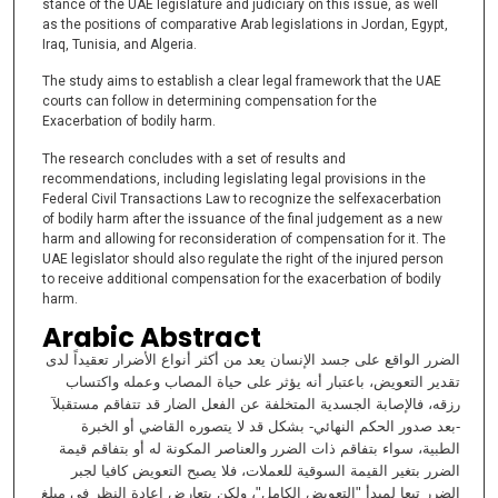
stance of the UAE legislature and judiciary on this issue, as well
as the positions of comparative Arab legislations in Jordan, Egypt,
Iraq, Tunisia, and Algeria.
The study aims to establish a clear legal framework that the UAE
courts can follow in determining compensation for the
Exacerbation of bodily harm.
The research concludes with a set of results and
recommendations, including legislating legal provisions in the
Federal Civil Transactions Law to recognize the selfexacerbation
of bodily harm after the issuance of the final judgement as a new
harm and allowing for reconsideration of compensation for it. The
UAE legislator should also regulate the right of the injured person
to receive additional compensation for the exacerbation of bodily
harm.
Arabic Abstract
الضرر الواقع على جسد الإنسان يعد من أكثر أنواع الأضرار تعقيداً لدى
تقدير التعويض، باعتبار أنه يؤثر على حياة المصاب وعمله واكتساب
رزقه، فالإصابة الجسدية المتخلفة عن الفعل الضار قد تتفاقم مستقبلآ
-بعد صدور الحكم النهائي- بشكل قد لا يتصوره القاضي أو الخبرة
الطبية، سواء بتفاقم ذات الضرر والعناصر المكونة له أو بتفاقم قيمة
الضرر بتغير القيمة السوقية للعملات، فلا يصبح التعويض كافيا لجبر
الضرر تبعا لمبدأ "التعويض الكامل"، ولكن يتعارض إعادة النظر في مبلغ