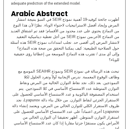
adequate prediction of the extended model.
Arabic Abstract
أظهرت جائحة كوفيد-19‏ أهمية نموذج SEIR في التنبؤ بنتيجة انتشار
المرض وإيجاد أفضل الاستراتيجيات لاحتواء الوباء. نظرًا لأن هذا النوع
من النماذج يحتوي على عدد محدود من الأقسام؛ فقد تم اشتقاق العديد
من النماذج الأخرىمن نموذج SEIR من أجل تغطية ديناميكية التعقيد
لانتشار المرض إلى أقصى حد. تجلب امتدادات نموذج SEIR هذه أسئلة
حول الصلاحية الطبيعية: كيف يمكننا التحقق من صحة هذه النماذج؟
وإلى أي مدى / تقترب هذه النماذج الموسعة من إعطائنا رؤى حقيقية
للوباء؟
تبحث هذه الرسالة في نموذج SEIR ونموذج SEAIHR الموسع مع
وظائف الوقوع المعممة. ندرس الإيجابية أولاً وتفرد الحلول لكلا
النموذجين. بعد ذلك، نجد نقاط التوازن الخالية من المرض ونقاط
التوازن المتوطنة عدد الاستنساخ الأساسي في كلا النموذجين. يتم
استخدام المصفوفة الياكوبية و عدد الاستنساخ الأساسي للحصول على
الاستقرار الجزئي لنقاط التوازن. من خلال بناء دالة Lyapunov، نجد
ظروف الاستقرار الكلي للتوازن الخالي من المرض، ويعتمد إنشاء دالة
Lyapunov أخرى اعتماداً على عدد الاستنساخ الأساسي للحصول على
استقرار التوازن المتوطن. أظهر تحقيقنا أن التوازن الخالي من
الأمراض يكون مستقرًا جزئيا مقاربا إذا كان عدد الاستنساخ الأساسي
أقل من واحد.