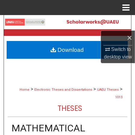
Menu
Home
Search
×
Browse Collections
Download
Switch to
My Account
desktop
view
About
Digital Commons Network™
>
>
>
Home
Electronic Theses and Dissertations
UAEU Theses
1013
THESES
MATHEMATICAL