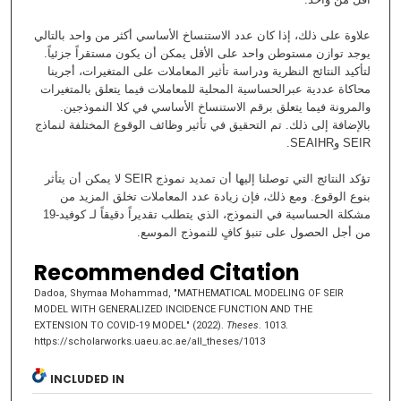
علاوة على ذلك، إذا كان عدد الاستنساخ الأساسي أكثر من واحد بالتالي
يوجد توازن مستوطن واحد على الأقل يمكن أن يكون مستقراً جزئياً.
لتأكيد النتائج النظرية ودراسة تأثير المعاملات على المتغيرات، أجرينا
محاكاة عددية عبرالحساسية المحلية للمعاملات فيما يتعلق بالمتغيرات
والمرونة فيما يتعلق برقم الاستنساخ الأساسي في كلا النموذجين.
بالإضافة إلى ذلك. تم التحقيق في تأثير وظائف الوقوع المختلفة لنماذج
SEIR وSEAIHR.
تؤكد النتائج التي توصلنا إليها أن تمديد نموذج SEIR لا يمكن أن يتأثر
بنوع الوقوع. ومع ذلك، فإن زيادة عدد المعاملات تخلق المزيد من
مشكلة الحساسية في النموذج، الذي يتطلب تقديراً دقيقاً لـ كوفيد-19
من أجل الحصول على تنبؤ كافٍ للنموذج الموسع.
Recommended Citation
Dadoa, Shymaa Mohammad, "MATHEMATICAL MODELING OF SEIR
MODEL WITH GENERALIZED INCIDENCE FUNCTION AND THE
EXTENSION TO COVID-19 MODEL" (2022).
Theses
. 1013.
https://scholarworks.uaeu.ac.ae/all_theses/1013
INCLUDED IN