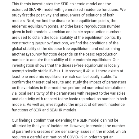
This thesis investigates the SEIR epidemic model and the
extended SEAIHR model with generalized incidence functions. We
study first the positivity and uniqueness of solutions of both
models. Next, we find the disease-free equilibrium points, the
endemic equilibrium points, and the basic reproduction number
given in both models. Jacobian and basic reproduction numbers
are used to obtain the local stability of the equilibrium points. By
constructing Lyapunov functions, we find the conditions of the
global stability of the disease-free equilibrium, and establishing
another Lyapunov function depends on the basic reproduction
number to acquire the stability of the endemic equilibrium. Our
investigation shows that the disease-free equilibrium is locally
asymptotically stable if ℛ
< 1. Moreover, if ℛ
> 1 there exists at
0
0
least one endemic equilibrium which can be locally stable. To
confirm the theoretical results and study the impact of parameters
on the variables in the model we performed numerical simulations
via local sensitivity of the parameters with respect to the variables
and elasticity with respect to the basic reproduction number in both
models. As well as, investigated the impact of different incidence
functions of SEIR and SEAIHR models.
Our findings confirm that extending the SEIR model can not be
affected by the type of incidence. However, increasing the number
of parameters creates more sensitivity issues in the model, which
requires a careful estimation of COVID-19 in order to get an