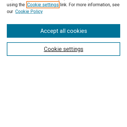
using the
Cookie settings
link. For more information, see
our
Cookie Policy
Enter search terms:
Accept all cookies
Select context to search:
Cookie settings
Advanced Search
Notify me via email or
RSS
Browse
Collections
Disciplines
Authors
Author Corner
Author FAQ