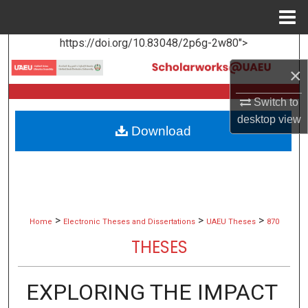
Menu
Home
https://doi.org/10.83048/2p6g-2w80">
Search
×
Browse Collections
Switch to
My Account
desktop
view
Download
About
Digital Commons Network™
>
>
>
Home
Electronic Theses and Dissertations
UAEU Theses
870
THESES
EXPLORING THE IMPACT