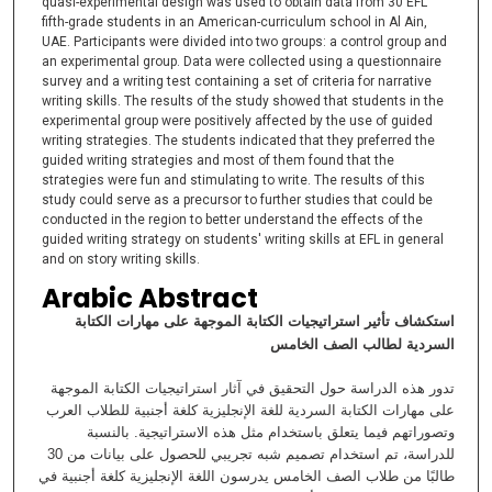
quasi-experimental design was used to obtain data from 30 EFL
fifth-grade students in an American-curriculum school in Al Ain,
UAE. Participants were divided into two groups: a control group and
an experimental group. Data were collected using a questionnaire
survey and a writing test containing a set of criteria for narrative
writing skills. The results of the study showed that students in the
experimental group were positively affected by the use of guided
writing strategies. The students indicated that they preferred the
guided writing strategies and most of them found that the
strategies were fun and stimulating to write. The results of this
study could serve as a precursor to further studies that could be
conducted in the region to better understand the effects of the
guided writing strategy on students' writing skills at EFL in general
and on story writing skills.
Arabic Abstract
استكشاف تأثير استراتيجيات الكتابة الموجهة على مهارات الكتابة
السردية لطالب الصف الخامس
تدور هذه الدراسة حول التحقيق في آثار استراتيجيات الكتابة الموجهة
على مهارات الكتابة السردية للغة الإنجليزية كلغة أجنبية للطلاب العرب
وتصوراتهم فيما يتعلق باستخدام مثل هذه الاستراتيجية. بالنسبة
للدراسة، تم استخدام تصميم شبه تجريبي للحصول على بيانات من 30
طالبًا من طلاب الصف الخامس يدرسون اللغة الإنجليزية كلغة أجنبية في