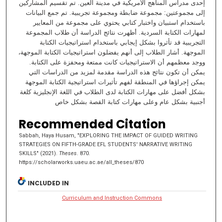
إحدى مدراس المناهج الأمريكية في مدينة العين. تم تقسيم المشاركين
إلى مجموعتين: مجموعة ضابطة ومجموعة تجريبية. تم جمع البيانات
باستخدام استبيان واختبار كتابي يحتوي على مجموعة من المعايير
لمهارات الكتابة السردية. أظهرت نتائج الدراسة أن طلاب المجموعة
التجريبية قد تأثروا بشكل إيجابي باستخدام استراتيجيات الكتابة
الموجهة. أشار الطلاب إلى أنهم يفضلون استراتيجيات الكتابة الموجهة،
ووجد معظمهم أن الاستراتيجيات كانت ممتعة ومحفزة على الكتابة.
يمكن أن تكون نتائج هذه الدراسة مقدمة لمزيد من الدراسات التي
يمكن إجراؤها في المنطقة لفهم تأثيرات استراتيجية الكتابة الموجهة
بشكل أفضل على مهارات الكتابة لدى الطلاب في اللغة الإنجليزية كلغة
أجنبية بشكل عام وعلى مهارات كتابة القصة بشكل خاص
Recommended Citation
Sabbah, Haya Husam, "EXPLORING THE IMPACT OF GUIDED WRITING
STRATEGIES ON FIFTH-GRADE EFL STUDENTS' NARRATIVE WRITING
SKILLS" (2021).
Theses
. 870.
https://scholarworks.uaeu.ac.ae/all_theses/870
INCLUDED IN
Curriculum and Instruction Commons