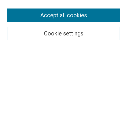
Enter search terms:
Accept all cookies
Cookie settings
Select context to search:
Advanced Search
Notify me via email or
RSS
Browse
Collections
Disciplines
Authors
Author Corner
Author FAQ
Policies and Submission Guidelines