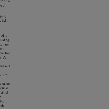
 to 10.6
e of
gain,
 Split
t
ied to
cluding
, inner
its,
ore, two
nna’s
n
SRR unit
5 GHz.
eveal an
ptical
ain of
ed
GHz to
ands