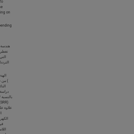
To
he
ding on
pending
هندسة ا
تغطي 
الهد
دراسة 
ال
الكهرب