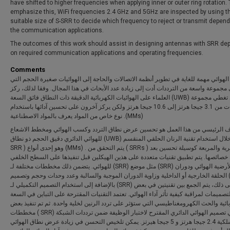
have shifted to higher frequencies when applying inner or outer ring rotation. 
emphasize this, WiFi frequencies 2.4 GHz and 5GHz are inspected by using t
suitable size of S-SRR to decide which frequency to reject or transmit depen
the communication applications.
The outcomes of this work should assist in designing antennas with SRR de
on required communication applications and operating frequencies.
Comments
لهوائي مهمة للغاية في تطوير أنظمة الاتصالات والحاجة إلى الهوائيات صغيرة الحجم التي
مجموعة واسعة من الترددات أدت إلى زيادة عدد الأبحاث في هذا المجال. وفقا لذلك، ركز
العلماء على الهوائيات الكهربائية الدقيقة ذات النطاق فائق السعة (UWB) التي تغطي مجموعة
الترددات من 3.1 جيجا هرتز إلى 10.6 جيجا هرتز ولكن يركز آخرون على تحسين آدائها باستخدام
نوع خاص من المواد يعرف بالمواد الاصطناعية .(MMs)
ف الرئيسي من هذا العمل هو تحسين عرض نطاق التردد وكسب الهوائي ومخطط الاشعاع
للهوائي الدائري دقيق الحجم ذو نطاق (UWB) من خلال استخدام تقنية الرنان الحلقي المنقسم (
SRR ) وهو إحدى أنواع (MMs) . يتم التحقق من ( SRRs ) الدائرية والمربعة كوسيلة تحسين بعد
خصائصها. يتم تطبيق تقنيات متعددة على هذين الهيكلين قبل تنفيذها على السطح الخلفي
للهوائي. يتضمن ذلك مخططات مختلفة لـ (SRR) مثل موضع (SRR) بالنسبة لأرضية الهوائي ودوران
الحلقة الخارجية أو الداخلية وزاوية الدوران الموجبة والسالبة وعدد وحدات وحجم وتصميم (SRR)
بالإضافة إلى استخدام التصميم التكميلي لـ (SRR) علاوة على ذلك، يتم الجمع بين تقنيتين في بعض
تصميمات لمراقبة كيفية تأثر آداء الهوائي. تعتمد التقنيات المقترحة على التباين في السعة
ائية والحث الكهرومغناطيسي التي ستؤثر على تردد الرنين لخلية واحدة. ثم تم تنفيذ بعض
مخططات ( SRR) في تصميم الهوائي الدائري المقترح لاختبار الوظيفة ضمن ترددات الشبكة
اللاسلكية 2.4 جيجا هرتز و 5 جيجا هيرتز. يمكن تلخيص التحسن في زيادة عرض نطاق الهوائي