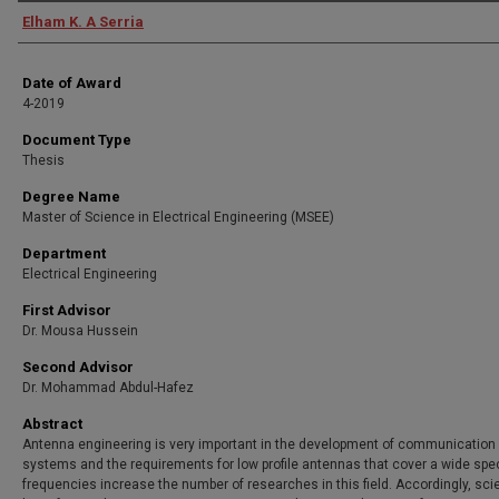
Author
Elham K. A Serria
Date of Award
4-2019
Document Type
Thesis
Degree Name
Master of Science in Electrical Engineering (MSEE)
Department
Electrical Engineering
First Advisor
Dr. Mousa Hussein
Second Advisor
Dr. Mohammad Abdul-Hafez
Abstract
Antenna engineering is very important in the development of communication
systems and the requirements for low profile antennas that cover a wide spe
frequencies increase the number of researches in this field. Accordingly, sci