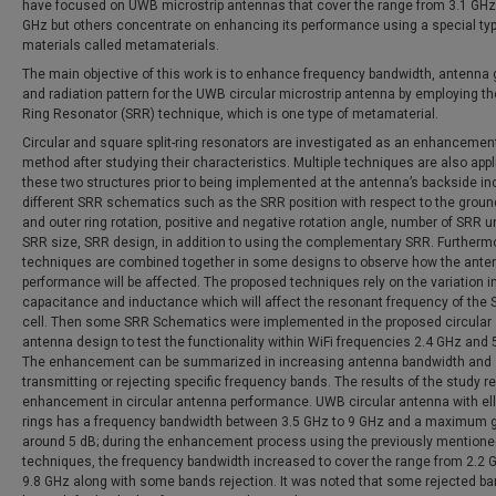
have focused on UWB microstrip antennas that cover the range from 3.1 GHz
GHz but others concentrate on enhancing its performance using a special typ
materials called metamaterials.
The main objective of this work is to enhance frequency bandwidth, antenna 
and radiation pattern for the UWB circular microstrip antenna by employing the
Ring Resonator (SRR) technique, which is one type of metamaterial.
Circular and square split-ring resonators are investigated as an enhancemen
method after studying their characteristics. Multiple techniques are also appl
these two structures prior to being implemented at the antenna’s backside in
different SRR schematics such as the SRR position with respect to the ground
and outer ring rotation, positive and negative rotation angle, number of SRR un
SRR size, SRR design, in addition to using the complementary SRR. Furtherm
techniques are combined together in some designs to observe how the ante
performance will be affected. The proposed techniques rely on the variation i
capacitance and inductance which will affect the resonant frequency of the 
cell. Then some SRR Schematics were implemented in the proposed circular
antenna design to test the functionality within WiFi frequencies 2.4 GHz and 
The enhancement can be summarized in increasing antenna bandwidth and
transmitting or rejecting specific frequency bands. The results of the study r
enhancement in circular antenna performance. UWB circular antenna with elli
rings has a frequency bandwidth between 3.5 GHz to 9 GHz and a maximum g
around 5 dB; during the enhancement process using the previously mention
techniques, the frequency bandwidth increased to cover the range from 2.2 
9.8 GHz along with some bands rejection. It was noted that some rejected b