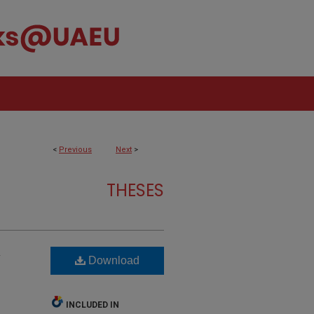
<
Previous
Next
>
THESES
A
Download
INCLUDED IN