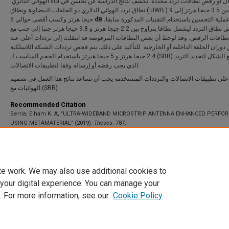
ال أو رفض نطاقات تردد محددة. تكشف نتائج الدراسة عن تحسن في آداء الهوائي الدائري
نطاق تردد الهوائي الدائري ذو الحلقات البيضاوية ونطاق ( UWB ) يتراوح بين 3.5 جيجا هرتز إلى 9
جيجا هرتز وكسب أقصى حوالي 5
dB
ء عملية التحسين باستخدام التقنيات المذكورة سابقا
زاد عرض نطاق التردد ليشمل نطاقا يتراوح بين 2.2 جيجا هرتز و 9.8 جيجا هرتز جنبا إلى جنب مع
طاقات الرفض. وقد لوحظ أن بعض النطاقات المرفوضة قد انتقلت إلى ترددات أعلى عند
دوران الحلقة الداخلية أو الخارجية. للتأكيد على ذلك، يتم فحص ترددات الشبكة اللاسلكية
2.4 جيجا هرتز و 5 جيجا هيرتز باستخدام الحجم المناسب لـ (SRR) المربع الشكل لتحديد التردد
الذي يجب رفضه أو إرساله وفقا لتطبيقات الاتصالات.
 على تطبيقات الاتصالات والترددات المستخدمة يجب أن تساعد نتائج هذا العمل في تصميم
الهوائيات مع (SRR)
Recommended Citation
Serria, Elham K. A, "ULTRA-WIDEBAND MICROSTRIP ANTENNA ENHANCED PERFO
USING METAMATERIAL" (2019).
Theses
. 787.
https://scholarworks.uaeu.ac.ae/all_theses/787
te work. We may also use additional cookies to
 your digital experience. You can manage your
. For more information, see our
Cookie Policy
Home
|
About
|
FAQ
|
My Account
|
Accessibility Statement
Privacy
Copyright