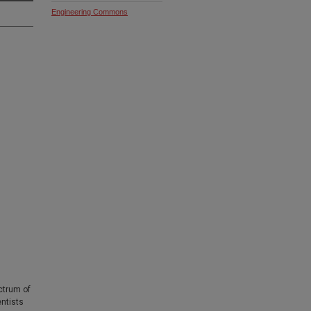
Engineering Commons
ctrum of
entists