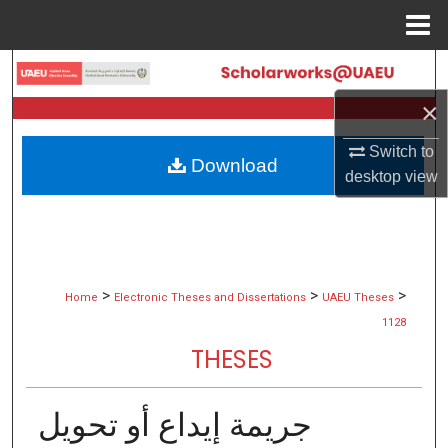
Menu
Home
Search
×
Browse Collections
Switch to
Download
My Account
desktop
view
About
Digital Commons Network™
>
>
>
Home
Electronic Theses and Dissertations
UAEU Theses
1128
THESES
جريمة إيداع أو تحويل