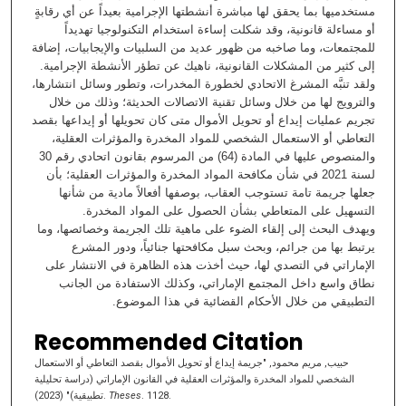
مستخدميها بما يحقق لها مباشرة أنشطتها الإجرامية بعيداً عن أي رقابةٍ
أو مساءلة قانونية، وقد شكلت إساءة استخدام التكنولوجيا تهديداً
للمجتمعات، وما صاخبه من ظهور عديد من السلبيات والإيجابيات، إضافة
إلى كثير من المشكلات القانونية، ناهيك عن تطؤر الأنشطة الإجرامية.
ولقد تنبَّه المشرغ الاتحادي لخطورة المخدرات، وتطور وسائل انتشارها،
والترويج لها من خلال وسائل تقنية الاتصالات الحديثة؛ وذلك من خلال
تجريم عمليات إيداع أو تحويل الأموال متى كان تحويلها أو إيداعها بقصد
التعاطي أو الاستعمال الشخصي للمواد المخدرة والمؤثرات العقلية،
والمنصوص عليها في المادة (64) من المرسوم بقانون اتحادي رقم 30
لسنة 2021 في شأن مكافحة المواد المخدرة والمؤثرات العقلية؛ بأن
جعلها جريمة تامة تستوجب العقاب، بوصفها أفعالاً مادية من شأنها
التسهيل على المتعاطي بشأن الحصول على المواد المخدرة.
ويهدف البحث إلى إلقاء الضوء على ماهية تلك الجريمة وخصائصها، وما
يرتبط بها من جرائم، وبحث سبل مكافحتها جنائياً، ودور المشرع
الإماراتي في التصدي لها، حيث أخذت هذه الظاهرة في الانتشار على
نطاق واسع داخل المجتمع الإماراتي، وكذلك الاستفادة من الجانب
التطبيقي من خلال الأحكام القضائية في هذا الموضوع.
Recommended Citation
حبيب, مريم محمود, "جريمة إيداع أو تحويل الأموال بقصد التعاطي أو الاستعمال
الشخصي للمواد المخدرة والمؤثرات العقلية في القانون الإماراتي (دراسة تحليلية
تطبيقية)" (2023).
Theses
. 1128.