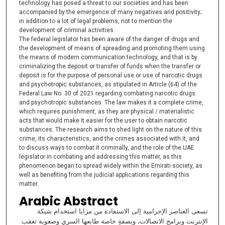
technology has posed a threat to our societies and has been
accompanied by the emergence of many negatives and positivity;
in addition to a lot of legal problems, not to mention the
development of criminal activities.
The federal legislator has been aware of the danger of drugs and
the development of means of spreading and promoting them using
the means of modern communication technology, and that is by
criminalizing the deposit or transfer of funds when the transfer or
deposit is for the purpose of personal use or use of narcotic drugs
and psychotropic substances, as stipulated in Article (64) of the
Federal Law No. 30 of 2021 regarding combating narcotic drugs
and psychotropic substances. The law makes it a complete crime,
which requires punishment, as they are physical / materialistic
acts that would make it easier for the user to obtain narcotic
substances. The research aims to shed light on the nature of this
crime, its characteristics, and the crimes associated with it, and
to discuss ways to combat it criminally, and the role of the UAE
legislator in combating and addressing this matter, as this
phenomenon began to spread widely within the Emirati society, as
well as benefiting from the judicial applications regarding this
matter.
Arabic Abstract
تسعى العناصر الإجرامية إلى الاستفادة من مزايا استخدام شبكة
الإنترنت وبرامج الاتصالات، وبصفةٍ خاصة طابعها السري وصعوبة تعقب