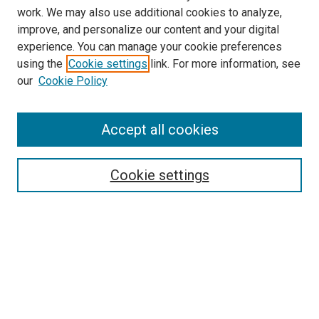
work. We may also use additional cookies to analyze,
improve, and personalize our content and your digital
experience. You can manage your cookie preferences
using the
Cookie settings
link. For more information, see
our
Cookie Policy
Enter search terms:
Accept all cookies
Select context to search:
Cookie settings
Advanced Search
Notify me via email or
RSS
Browse
Collections
Disciplines
Authors