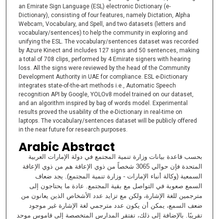
an Emirate Sign Language (ESL) electronic Dictionary (e-
Dictionary), consisting of four features, namely Dictation, Alpha
Webcam, Vocabulary, and Spell, and two datasets (letters and
vocabulary/sentences) to help the community in exploring and
unifying the ESL. The vocabulary/sentences dataset was recorded
by Azure Kinect and includes 127 signs and 50 sentences, making
a total of 708 clips, performed by 4 Emirate signers with hearing
loss. All the signs were reviewed by the head of the Community
Development Authority in UAE for compliance. ESL e-Dictionary
integrates state-of-the-art methods i.e., Automatic Speech
recognition API by Google, YOLOv8 model trained on our dataset,
and an algorithm inspired by bag of words model. Experimental
results proved the usability of the e-Dictionary in real-time on
laptops. The vocabulary/sentences dataset will be publicly offered
in the near future for research purposes.
Arabic Abstract
بحسب قاعدة بيانات وزارة تنمية المجتمع في دولة الإمارات العربية
المتحدة فإن حوالي 3065 شخصاً من ذوي الإعاقة هم من ذوي الإعاقة
السمعية (وكالة أنباء الإمارات - وزارة تنمية المجتمع). يجد ضعاف
السمع صعوبة في التواصل مع بقية المجتمع. عادة ما يحتاجون إلى
مترجمين للغة الإشارة، ولكن مع تزايد عدد الأشخاص الذين يعانون من
ضعف السمع، يمكن أن يكون عدد مترجمي لغة الإشارة غير موجود
تقريبًا. بالإضافة إلى ذلك، تفتقر المدارس المتخصصة إلى قاموس موحد