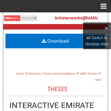
Menu
Home
Search
×
Browse Collections
Switch to
Download
My Account
desktop
view
About
Digital Commons Network™
>
>
>
Home
Electronic Theses and Dissertations
UAEU Theses
1022
THESES
INTERACTIVE EMIRATE