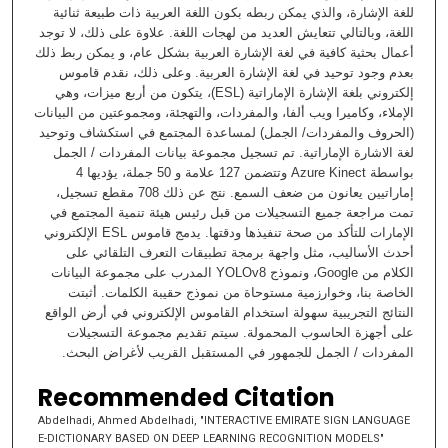
للغة الإشارة، والذي يمكن ربطه بكون اللغة العربية ذات طبيعة ثنائية
اللغة، وبالتالي تتعايش العديد من لهجات اللغة. علاوة على ذلك، لا توجد
أعمال بحثية كافية في لغة الإشارة العربية بشكل عام، و يمكن ربط ذلك
بعدم وجود توحيد في لغة الإشارة العربية. وعلى ذلك، نقدم قاموس
إلكتروني بلغة الإشارة الإماراتية (ESL)، يتكون من أربع ميزات، وهي
الإملاء، وكاميرا ويب ألفا، والمفردات، والتهجئة، ومجموعتين من البيانات
(الحروف والمفردات/ الجمل) لمساعدة المجتمع في استكشاف وتوحيد
لغة الاشارة الإماراتية. تم تسجيل مجموعة بيانات المفردات / الجمل
بواسطة Azure Kinect وتتضمن 127 علامة و 50 جملة، يؤديها 4
إماراتيين يعانون من ضعف السمع. نتج عن ذلك 708 مقطع تسجيل،
تمت مراجعة جميع التسجيلات من قبل رئيس هيئة تنمية المجتمع في
الإمارات للتأكد من صحة تنفيذها ودقتها. يدمج قاموس ESL الإلكتروني
أحدث الأساليب، مثل واجهة برمجة تطبيقات التعرف التلقائي على
الكلام من Google، ونموذج YOLOv8 المدرب على مجموعة البيانات
الخاصة بنا، وخوارزمية مستوحاة من نموذج حقيبة الكلمات. أثبتت
النتائج التجريبية سهولة استخدام القاموس الإلكتروني في أرض الواقع
على أجهزة الحاسوب المحمولة. سيتم تقديم مجموعة التسجيلات
المفردات / الجمل للجمهور في المستقبل القريب لأغراض البحث.
Recommended Citation
Abdelhadi, Ahmed Abdelhadi, "INTERACTIVE EMIRATE SIGN LANGUAGE
E-DICTIONARY BASED ON DEEP LEARNING RECOGNITION MODELS"