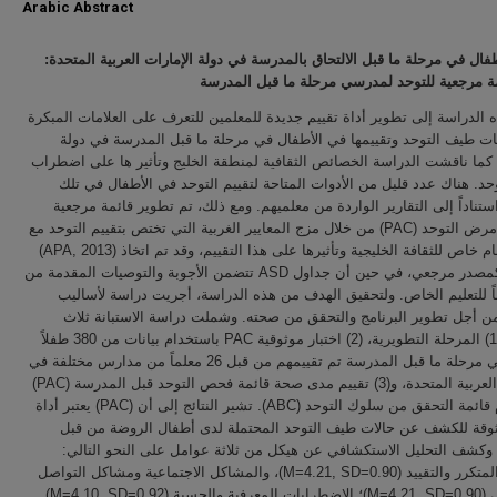
Arabic Abstract
أطفال في مرحلة ما قبل الالتحاق بالمدرسة في دولة الإمارات العربية المتحدة
ة مرجعية للتوحد لمدرسي مرحلة ما قبل المدرسة
الدراسة إلى تطوير أداة تقييم جديدة للمعلمين للتعرف على العلامات المبكرة
ات طيف التوحد وتقييمها في الأطفال في مرحلة ما قبل المدرسة في دولة
 كما ناقشت الدراسة الخصائص الثقافية لمنطقة الخليج وتأثير ها على اضطراب
د. هناك عدد قليل من الأدوات المتاحة لتقييم التوحد في الأطفال في تلك
ستناداً إلى التقارير الواردة من معلميهم. ومع ذلك، تم تطوير قائمة مرجعية
لمكافحة مرض التوحد (PAC) من خلال مزج المعايير الغربية التي تختص بتقييم التوحد مع
إيلاء اهتمام خاص للثقافة الخليجية وتأثيرها على هذا التقييم، وقد تم اتخاذ (APA, 2013)
DSM-5 كمصدر مرجعي، في حين أن جداول ASD تتضمن الأجوبة والتوصيات المقدمة من
18  للتعليم الخاص. ولتحقيق الهدف من هذه الدراسة، أجريت دراسة لأساليب
ن أجل تطوير البرنامج والتحقق من صحته. وشملت دراسة الاستبانة ثلاث
مراحل: (1) المرحلة التطويرية، (2) اختبار موثوقية PAC باستخدام بيانات من 380 طفلاً
إمارتي في مرحلة ما قبل المدرسة تم تقييمهم من قبل 26 معلماً من مدارس مختلفة في
الإمارات العربية المتحدة، و(3) تقييم مدى صحة قائمة فحص التوحد قبل المدرسة (PAC)
باستخدام قائمة التحقق من سلوك التوحد (ABC). تشير النتائج إلى أن (PAC) يعتبر أداة
ثوقة للكشف عن حالات طيف التوحد المحتملة لدى أطفال الروضة من قبل
. وكشف التحليل الاستكشافي عن هيكل من ثلاثة عوامل على النحو التالي
السلوك المتكرر والتقييد (M=4.21, SD=0.90)، والمشاكل الاجتماعية ومشاكل التواصل
الاجتماعي (M=4.21, SD=0.90)؛ الاضطرابات المعرفية والحسية (M=4.10, SD=0.92)