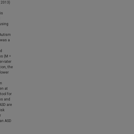
 2013)
is
C
 using
 Autism
e was a
nd
ms (M =
er-rater
tion, the
 lower
em
en at
tool for
ons and
 ASD are
isk
r
 an ASD