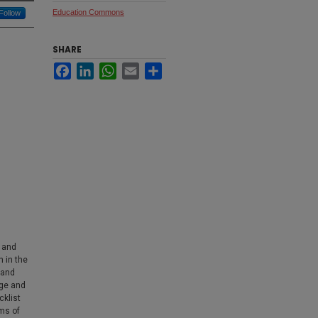
Education Commons
Follow
SHARE
Facebook
LinkedIn
WhatsApp
Email
Share
 and
n in the
 and
age and
cklist
rms of