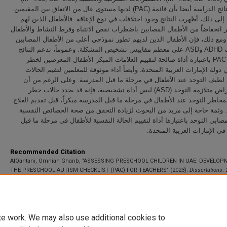
أظهرت نتائج الدراسة أيضا بأن قائمة (PAC) لديها مستوى عال من الاتفاق بين المقيمين.
 إلى ذلك، أظهرت النتائج وجود اختلافات في نوع الإعاقة: فالأطفال الذين لهم
 انخفاضاً من الأطفال المصابين باضطراب نقص الانتباه وفرط النشاط والأطفال
 ومع ذلك، فإن الأطفال الذين لديهم تطور نموذجي أعلى من الأطفال المصابين
باضطراب ADHD وASD على معظم مقاييس تشخيص المشكلة. وعموماً، تدعم النتائج
استخدام PAC باعتباره أداة صالحة لتقييم العلامات المبكر الأطفال المعرضين لخطر
 دولة الإمارات العربية المتحدة، وأيضاً أداء موثوقة للمعلمين لتقيم الحالات
 لطيف التوحد عند الأطفال في مرحلة ما قبل المدرسة. وعلى الرغم من أن
قائمة أعراض متلازمة التوحد (ASD) ليس أداة تشخيصية، فإنه قد يحدد حالات خطر
خاطر التوحد عند الأطفال في مرحلة ما قبل المدرسة مبكراً، قبل تقديم العلاج
 وثمة حاجة إلى مزيد من البحوث لزيادة التحقق من صحة الخصائص النفسية
صابي التوحد باعتبارها أداة لتقييم الحالة النفسية للأطفال في مرحلة ما قبل
في الإمارات العريبة المتحدة
Recommended Citation
AlQahtani, Omniah Gharib, "ASSESSING PRESCHOOL CHILDREN IN UAE: DEVELOP
THE PRESCHOOL AUTISM CHECKLIST (PAC) FOR TEACHERS" (2023).
Dissertations
. 
https://scholarworks.uaeu.ac.ae/all_dissertations/246
te work. We may also use additional cookies to