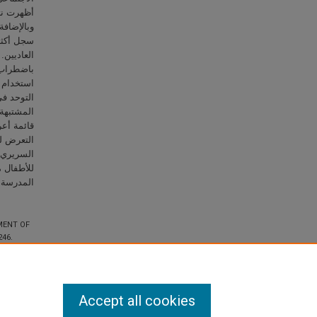
وبالإضافة
سجل أكثر
العاديين.
التوحد في
المشتبهة
التعرض لم
السريري.
للأطفال م
المدرسة .
MENT OF
246.
Accept all cookies