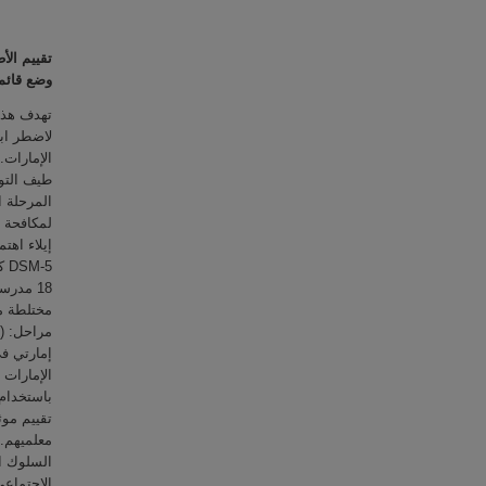
تقييم ال:
وضع قائم
تهدف هذه 
لاضطر اب
الإمارات.
طيف التوح
المرحلة ا
مدرساً
مختلطة م
تقييم مو
معلميهم: