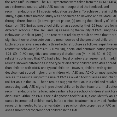
the Arab Gulf Countries. The ASD symptoms were taken from the DSM-5 (APA,
as a reference source, while ASD scales incorporated the feedback and
recommendations of 18 special education teachers. To achieve the aim of th
study, a qualitative method study was conducted to develop and validate PA
through three phases: (i) development phase, (ii) testing the reliability of PAC
data from 380 Emirati preschool children assessed by their 26 teachers from
different schools in the UAE, and (iii) assessing the validity of PAC using the
Behaviour Checklist (ABC). The test-retest reliability result showed that ther
significant correlation between the mean scores of the preschool children.
Exploratory analysis revealed a three-factor structure as follows: repetitive a
restrictive behaviour (M = 4.21, SD =0 .90), social and communication proble
4.21, SD =0 .90); cognitive and sensory disturbances (M = 4.10, SD =0 .90). Int
reliability confirmed that PAC had a high level of inter-rater agreement. In addi
results showed differences in the type of disability: children with ASD scored
than children with ADHD and typical children. However, children with typical
development scored higher than children with ASD and ADHD on most probl
scales. the results support the use of PAC as a valid tool for assessing childr
risk for ASD in the UAE. These results suggest that PAC is a valid and reliable 
assessing early ASD signs in preschool children by their teachers. Implicati
recommendations for tailored interventions for preschool children at risk for
discussed. Although PAC is not a diagnostic tool for ASD, it can identify ASD r
cases in preschool children early before clinical treatment is provided. Furthe
research is needed to further validate the psychometric properties of PAC as
assessment tool for preschool children in the UAE.