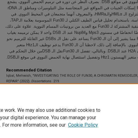
الحمض النووي في مواقع DSB. بصرف النظر عن دوره في ترمیم الحمض النووي، یشجع
الـ Fun30 إسكات الجینات في المواقع غیر المتجانسة مثل التیلومیرات ومناطق الـ rDNA
وموضع التزاوج الـ HMLαوالـHMRa، والمعروف أنھما متجمعان في المحیط النووي. في
ھذه الدراسة، باستخدام تحلیل قیاس الطیف الكتلي لـ Fun30 الموسومة بعلامة الـTAP،
نلاحظ التنقیة المشتركة لـ Fun30 مع العدید من بروتینات المسام النوویة. علاوة على ذلك،
لاحظنا أیضًا انخفاضًا في مستوى Mps3 وNup84 عند الـ DSB واحد لا یمكن ترمیمه بغیاب
الـ Fun30 مما یشیر إلى أن الـ Fun30 یساعد على نقل الـ DSBs غیر القابلة للترمیم نحو
المحیط النووي. بالإضافة إلى ذلك، لاحظنا أن الـ Fun30 یدعم توظیف الـHtz1 متغیر
الھیستون H2A عند الـDSB. وبالتالي، تفضل الـ Fun30نقل الـ DSBمن خلال التحكم في
مستویات متغیر الھیستون Htz1 حمض النووي في موقع الـ
Recommended Citation
Iqbal, Mehwish, "INVESTIGATING THE ROLE OF FUN30, A CHROMATIN REMODELER,
REPAIR" (2022).
Dissertations
. 219.
https://scholarworks.uaeu.ac.ae/all_dissertations/219
te work. We may also use additional cookies to
 your digital experience. You can manage your
. For more information, see our
Cookie Policy
Home
|
About
|
FAQ
|
My Account
|
Accessibility Statement