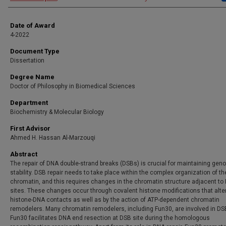
Date of Award
4-2022
Document Type
Dissertation
Degree Name
Doctor of Philosophy in Biomedical Sciences
Department
Biochemistry & Molecular Biology
First Advisor
Ahmed H. Hassan Al-Marzouqi
Abstract
The repair of DNA double-strand breaks (DSBs) is crucial for maintaining ge
stability. DSB repair needs to take place within the complex organization of th
chromatin, and this requires changes in the chromatin structure adjacent to
sites. These changes occur through covalent histone modifications that alte
histone-DNA contacts as well as by the action of ATP-dependent chromatin
remodelers. Many chromatin remodelers, including Fun30, are involved in DSB
Fun30 facilitates DNA end resection at DSB site during the homologous