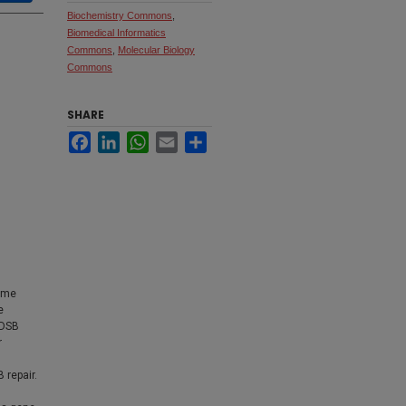
Biochemistry Commons
,
Biomedical Informatics
Commons
,
Molecular Biology
Commons
SHARE
Facebook
LinkedIn
WhatsApp
Email
Share
nome
e
 DSB
r
 repair.