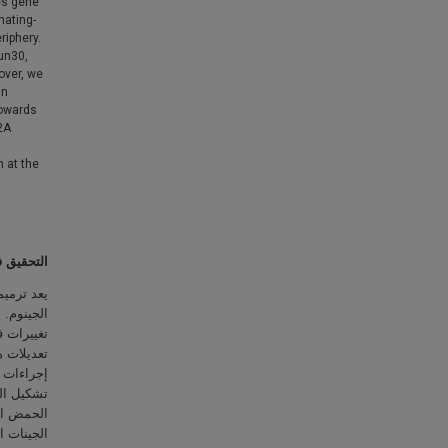
tes gene
mating-
riphery.
un30,
over, we
in
towards
2A
n at the
التحقیق 
تعدیلات 