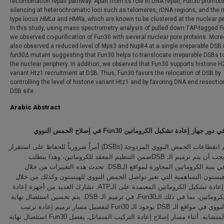
recombination repair pathway. Apart from its role in DNA repair, Fun30 promo
silencing at heterochromatic loci such as telomeres, rDNA regions, and the 
type locus
HMLα
and
HMRa
, which are known to be clustered at the nuclear pe
In this study, using mass spectrometry analysis of pulled down TAP-tagged F
we observed co-purification of Fun30 with several nuclear pore proteins. More
also observed a reduced level of Mps3 and Nup84 at a single irreparable DSB 
fun30Δ
mutant suggesting that Fun30 helps to translocate irreparable DSBs 
the nuclear periphery. In addition, we observed that Fun30 supports histone H
variant Htz1 recruitment at DSB. Thus, Fun30 favors the relocation of DSB by
controlling the level of histone variant Htz1 and by favoring DNA end resectio
DSB site.
Arabic Abstract
في إصلاح الحمض النووي
Fun30
في دور جھاز إعادة تشكیل الكروماتین
یعد ترمیم انقطاعات الحمض النووي المزدوجة (DSBs) أمراً ضروریاً للحفاظ على استقرار
الجینوم. یجب أن یتم ترمیم الـ DSBضمن التنظیم المعقد للكروماتین، وھذا یتطلب
تغییرات في بنیة الكروماتین المجاورة لمواقع الـDSB. تحدث ھذه التغییرات من خلال
ھیستون التساھمیة التي تغیر تواصل الحمض النووي للھیستون وكذلك من خلال
إجراءات إعادة تشكیل الكروماتین المعتمدة على الـATP. تشارك العدید من أجھزة إعادة
تشكیل الكروماتین، بما في ذلك الـFun30، في ترمیم الـ DSB. یتم تحسین استئصال نھایة
الحمض النووي في مواقع الـ DSB بوجود الـ Fun30 لتفضیل مسار ترمیم إعادة ترتیب
الجینات المتشابه. أثناء مسار إصلاح إعادة التركیب المتماثل، یفضل Fun30 استئصال نھایة