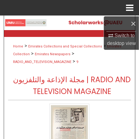
Menu
Home
×
Search
Switch to
Browse Collections
desktop
view
>
>
Home
Emirates Collections and Special Collections
Emirates
My Account
>
>
Collection
Emirates Newspapers
>
RADIO_AND_TELEVISION_MAGAZINE
9
About
مجلة الإذاعة والتلفزيون | RADIO AND
Digital Commons Network™
TELEVISION MAGAZINE