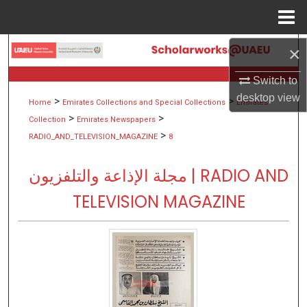
Menu
Home
×
Search
Switch to
Browse Collections
desktop
view
>
>
Home
Emirates Collections and Special Collections
Emirates
My Account
>
>
Collection
Emirates Newspapers
>
RADIO_AND_TELEVISION_MAGAZINE
8
About
مجلة الإذاعة والتلفزيون | RADIO AND
Digital Commons Network™
TELEVISION MAGAZINE