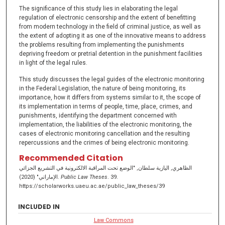
The significance of this study lies in elaborating the legal
regulation of electronic censorship and the extent of benefitting
from modern technology in the field of criminal justice, as well as
the extent of adopting it as one of the innovative means to address
the problems resulting from implementing the punishments
depriving freedom or pretrial detention in the punishment facilities
in light of the legal rules.
This study discusses the legal guides of the electronic monitoring
in the Federal Legislation, the nature of being monitoring, its
importance, how it differs from systems similar to it, the scope of
its implementation in terms of people, time, place, crimes, and
punishments, identifying the department concerned with
implementation, the liabilities of the electronic monitoring, the
cases of electronic monitoring cancellation and the resulting
repercussions and the crimes of being electronic monitoring.
Recommended Citation
الظاهري, اليازية سلطان, "الوضع تحت المراقبة الالكترونية في التشريع الجزائي
الإماراتي" (2020).
Public Law Theses
. 39.
https://scholarworks.uaeu.ac.ae/public_law_theses/39
INCLUDED IN
Law Commons