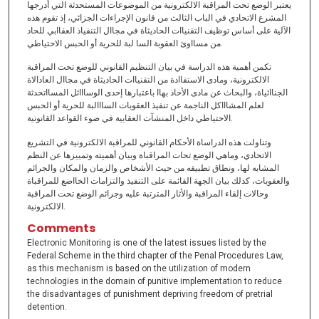
يعتبر الوضع تحت المراقبة الالكترونية من الموضوعات المستحدثة التي أدرجها
المشرع الاتحادي في الباب الثالث من قانون الإجراءات الجزائي، إذ تقوم هذه
الآلية على أساس توظيف التقنياات الحاديثاة في مجاال التنفياذ العقاابي للحاد
من مسااوئ العقوبة السا لبة للحرية أو الحبس الاحتياطي.
تكمن أهمية هذه الدراسة في بيان التنظيم القانوني للوضع تحت المراقبة
الالكترونية، ومادى الاستفاادة من التقنياات الحاديثاة في مجاال العادالاة
الجناائياة، والبحاث عن مادى الأخاذ بهاا باعتبارها إحدى الوسااائل المسااتحدثة
لعلم المشاااكل الناجمة عن تنفيذ العقوبات السااالبة للحرية أو الحبس
الاحتياطي داخل المنشآت العقابية في ضوء القواعد القانونية.
وتناولت هذه الدراساة الأحكام القانوني للمراقبة الالكترونية في التشريع
الاتحادي، وماهي الوضع تحات المراقباة وبيان أهميته وتمييزها عن النظم
المشابه لها، ونطاق تطبيقه من حيث الأشخاص والزمان والمكان والجرائم
والعقوبات، كذلك بيان الجهة القائمة على التنفيذ والتزامات الخااضع للمراقباة
وحالات إلقاء المراقبة والأثار المترتبة عليه وجرائم الوضع تحت المراقبة
الالكترونية.
Comments
Electronic Monitoring is one of the latest issues listed by the
Federal Scheme in the third chapter of the Penal Procedures Law,
as this mechanism is based on the utilization of modern
technologies in the domain of punitive implementation to reduce
the disadvantages of punishment depriving freedom of pretrial
detention.