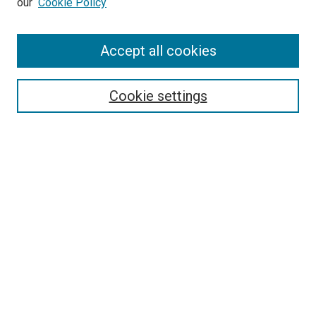
our
Cookie Policy
Enter search terms:
Accept all cookies
Cookie settings
Advanced Search
Notify me via email or
RSS
Browse
Collections
Disciplines
Authors
Author Corner
Author FAQ
Policies and Submission Guidelines
Copyright