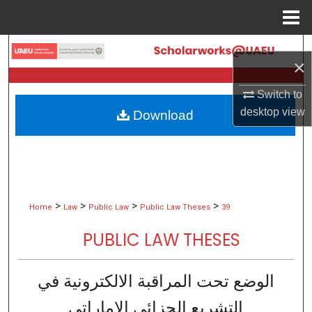
Menu
Home
Search
×
Browse Collections
Switch to
desktop
view
Download
My Account
About
Digital Commons Network™
>
>
>
>
Home
Law
Public Law
Public Law Theses
39
PUBLIC LAW THESES
الوضع تحت المراقبة الالكترونية في
التشريع الجزائي الإماراتي