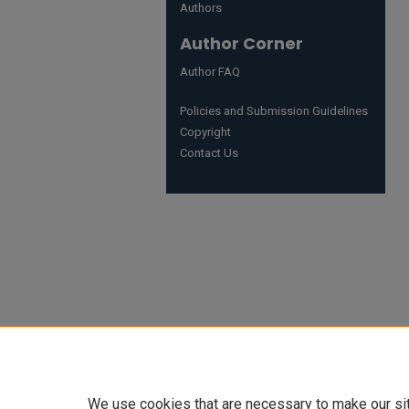
Authors
Author Corner
Author FAQ
Policies and Submission Guidelines
Copyright
Contact Us
We use cookies that are necessary to make our si