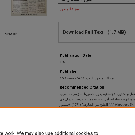
مجلة المصور
Download Full Text
(1.7 MB)
SHARE
Publication Date
1971
Publisher
مجلة المصور، العدد 2426، صفحة 65
Recommended Citation
مل والشئون الاجتماعية يقول حضورنا المؤتمرات العربية
يقودها لنهضة شاملة، أول صحيفة ومجلة عربية تصدران في
الخليج من الشارقة" (1971).
المصور | Al-Musawar
. 34.
https://scholarworks.uaeu.ac.ae/misc_newspa
te work. We may also use additional cookies to