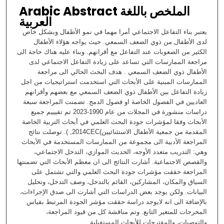
Arabic Abstract الملخص باللغة
العربية
يعتبر بناء التفاعل الاجتماعي أمرا مهما في نمو الأطفال وبشكل خاص
لدى الأطفال من ذوي الضعف السمعي. حيث يواجه هؤلاء الأطفال
الكثير من الصعوبات عند التفاعل مع أقرانهم. وبناء عليه هناك حاجة الى
مراجعة الممارسات التي تساعد على زيادة التفاعل الاجتماعي لدى
الأطفال ذوي الضعف السمعي . هدف البحث الحالي الى مراجعة
الممارسات المبنية على الأبحاث التي استخدمت استراتيجيات من اجل
زيادة التفاعل بين الأطفال ذوي الضعف السمعي مع بعضهم وأقرانهم
العاديين في الفصول الخاصة او فصول الدمج. تضمنت المراجعة سبعة
دراسات منشورة في المجلات من عام 1990-2023 تم تقيييم جميع
الأبحاث وفقا لمؤشرات جودة البحث العلمي في أبحاث التربية الخاصة
المقدمة من جمعية الأطفال الاستثنائيين)2014CEC, ). توصلت نتائج
المراجعة الأدبية الى مجموعة من الممارسات المستخدمة في الأبحاث
وهي: التدريب متعدد الأوجه، الحديث الموازي، التدخل الاجتماعي،
والقصص الاجتماعية. أشارت النتائج الى ان معظم الأبحاث التي تضمنتها
المراجعة حققت مؤشرات جودة البحث العلمي والتي تشتمل على
السياق والمكان، المشاركين، القائم بالتدخل، وصف التدخل، وتحليل
البيانات. ولكن يوجد بعض الدراسات التي أشارت الى صدق الإجراءات،
بالإضافة الى انه لايوجد دراسة حققت مؤشر الجودة المرتبط بقياس
المخرجات للمتغير التابع. وتم مناقشة كل من قيود المراجعة،
والتوصيات، والمقترحات للأبحاث المستقبلية.