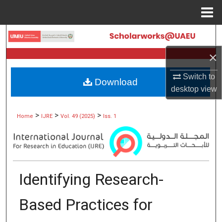
Menu
Home
Search
×
Browse Collections
Switch to
Download
My Account
desktop
view
About
>
>
>
Home
IJRE
Vol. 49 (2025)
Iss. 1
Digital Commons Network™
Identifying Research-
Based Practices for