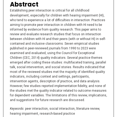
Abstract
Establishing peer interaction is critical for all
childhood
development, especially for children with hearing impairment (HI),
who tend to experience a lot of difficulties in interaction. Practices
aiming to promote peer interaction in children with HI need to be
informed by evidence from quality research. This paper aims to
review and evaluate research studies that focus on interaction
between children with HI and their peers (with or without HI) in self-
contained and inclusive classrooms. Seven empirical studies
published in peer-reviewed journals from 1990 to 2023 were
examined and evaluated, using the Council for Exceptional
Children (CEC, 2014) quality indicators. Several practice themes
emerged after coding these studies: multifaceted training, parallel
talk, social intervention, and social stories. Results indicated that
most of the reviewed studies met the majority of identified quality
indicators, including context and settings, participants,
intervention agents, description of practice, and data analysis.
However, few studies reported implementation fidelity, and none of
the studies met the quality indicator related to outcome measures
for dependent variables. The limitations of this review, implications,
and suggestions for future research are discussed.
Keywords
: peer interaction, social interaction, literature review,
hearing impairment, research-based practice