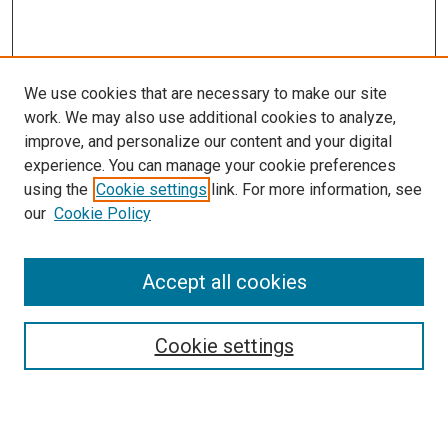
We use cookies that are necessary to make our site
work. We may also use additional cookies to analyze,
improve, and personalize our content and your digital
experience. You can manage your cookie preferences
using the
Cookie settings
link. For more information, see
our
Cookie Policy
Journal Home
About This Journal
Aims & Scope
Accept all cookies
Editorial Board
Policies
Review Process
Cookie settings
Become a Reviewer
Submission Instructions
تعليمات التقديم
Guidelines For Authors