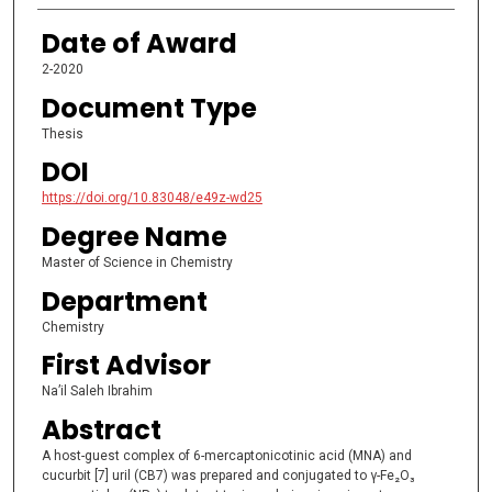
Date of Award
2-2020
Document Type
Thesis
DOI
https://doi.org/10.83048/e49z-wd25
Degree Name
Master of Science in Chemistry
Department
Chemistry
First Advisor
Na’il Saleh Ibrahim
Abstract
A host-guest complex of 6-mercaptonicotinic acid (MNA) and
cucurbit [7] uril (CB7) was prepared and conjugated to γ-Fe₂O₃