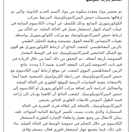
تم تحضير مواد معقدة متكونة من مواد أكسيد الحديد النانوية، والتي تم
إرفاقها بجسيمات حمض الميركابتونيكوتينيك المرتبط بمركب
الكوكوربتيوريل السابع، وذلك للكشف عن أيونات الكادميوم السامة في
عينات المياه كجهاز استشعار يعمل في الحالة الصلبة. تم التأكد من
ارتباط حمض الميركابتونيكوتينيك مع مركب الكوكوربتيوريل بواسطة
تقنيات الامتصاص للأشعة الفوق بنفسجية وتقنية التحليل الطيفي
بالرنين المغناطيسي. كشفت النتائج أن ارتباط الكوكوربتيوريل هو أقوى
مع الشكل الحامضي للميركابتونيكوتينيك عنه في الوسط المعتدل
الحموضة بأربعة أضعاف. تم التحقق من ذلك أيضا من خلال الزيادة في
قيم ثابت الحموضة للمركب المعقد الجديد بقيمة 1.2 وحدة. نتائج
الرنين المغناطيسي النووي كشفت عن موقع ارتباط أيون الكادميوم مع
حمض الميركابتونيكوتينيك عبر رابطة الكربوكسيل الحمضية. قمنا أيضا
بالاستعانة بتقنية القياسات الزمنية للتوهج الفلوري في الحالة الصلبة
والمحاليل لدراسة تأثير إضافة مركب الكوكوربتيوريل أو الكادميوم إلى
حمض الميركابتونيكوتينيك. كشفت النتائج أن كلاهما يؤديان إلى إزاحة
قيمة الطول الموجي للانبعاث الفلوري الخاص بحمض
الميركابتونيكوتينيك، بالإضافة إلى إطالة فترته العمرية في الحالة
المستثارة، والذي يحدث بسبب تكسير الروابط الثنائية المتواجد عليه.
يمكن الانتقال من وضع تفعيل وانطفاء الإشارة الفلورية لاستشعار
الكادميوم من خلال التحكم في حموضة الوسط في الحالة الصلبة. بناء
على ذلك، قمنا بتصنيع جهاز استشعار فلوري فعال، مستقر وقابل