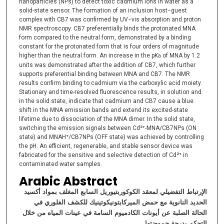
nanoparticles (NPs) to detect toxic cadmium ions in water as a
solid-state sensor. The formation of an inclusion host−guest
complex with CB7 was confirmed by UV−vis absorption and proton
NMR spectroscopy. CB7 preferentially binds the protonated MNA
form compared to the neutral form, demonstrated by a binding
constant for the protonated form that is four orders of magnitude
higher than the neutral form. An increase in the p
K
of MNA by 1.2
a
units was demonstrated after the addition of CB7, which further
supports preferential binding between MNA and CB7. The NMR
results confirm binding to cadmium via the carboxylic acid moiety.
Stationary and time-resolved fluorescence results, in solution and
in the solid state, indicate that cadmium and CB7 cause a blue
shift in the MNA emission bands and extend its excited-state
lifetime due to dissociation of the MNA dimer. In the solid state,
switching the emission signals between Cd²⁺-MNA/CB7NPs (ON
state) and MNAH⁺/CB7NPs (OFF state) was achieved by controlling
the pH. An efficient, regenerable, and stable sensor device was
fabricated for the sensitive and selective detection of Cd²⁺ in
contaminated water samples.
Arabic Abstract
الإرتباط التفضيلي لمعقد الكوكوربتيوريل السابع المغلف بمواد أكسيد
الحديد النانوية مع
حمض الميركابتونيكوتينيك للكشف الفلوري في
الحالة الصلبة عن أيونات الكادميوم
السامة في عينات المياه من خلال
التحكم بدرجة حموضتها