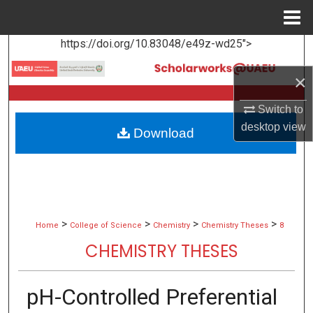
Menu
Home
https://doi.org/10.83048/e49z-wd25">
Search
×
Browse Collections
Switch to
My Account
desktop
view
Download
About
Digital Commons Network™
>
>
>
>
Home
College of Science
Chemistry
Chemistry Theses
8
CHEMISTRY THESES
pH-Controlled Preferential