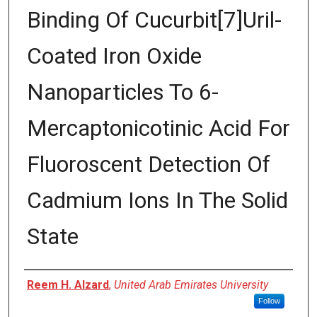
Binding Of Cucurbit[7]Uril-
Coated Iron Oxide
Nanoparticles To 6-
Mercaptonicotinic Acid For
Fluoroscent Detection Of
Cadmium Ions In The Solid
State
Author
Reem H. Alzard
,
United Arab Emirates University
Follow