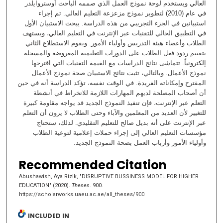
العالي ويستخدم لوحة نموذج العمل الذي صممه الباحث أوستروايلدر
في عام (2010) لتطوير نموذج مزعزعة التعليم العالي. تم إجراء
استبيانين في الجزء التجريبي من هذه الدراسة. يبحث الاستبيان الأول
في التطبيق الحالي للتقنيات عبر الإنترنت في التعليم العالي، ويستهف
الطلاب وأعضاء هيئة التدريس وأولياء الأمور. ويقوم الاستطلاع الثاني
بتقييم ردود فعل الطلاب على الدورات التعليمية المعروضة والمسجلة
إلكترونياً. تتماشى نتائج الدراسات مع القيمة التقنيات التي اقترحها
نموذج الأعمال. وبالتالي، تثبت نتائج الاستبيان صحة نموذج الأعمال
المقترح وإمكاناته الفريدة. في الوقت نفسه، تؤكد الدراسة أنه في حين
أن أصحاب المصلحة لديهم المهارات اللازمة للانخراط في أنشطة
التعلم عبر الإنترنت، فإن تنفيذ النموذج الجديد قد يواجه مقاومة كبيرة
للتغيير لأن العديد من المعلمين والآباء وحتى الطلاب لا يرون أن التعلم
عبر الإنترنت على أنه بديل صالح للتعليم التقليدي. لذلك، ستحتاج
مؤسسات التعليم العالي إلى إجراء حملات إعلامية لتوعية الطلاب
وأولياء الأمور وأرباب العمل بصحة النموذج الجديد.
Recommended Citation
Abushawish, Aya Rizik, "DISRUPTIVE BUSSINESS MODEL FOR HIGHER
EDUCATION" (2020).
Theses
. 900.
https://scholarworks.uaeu.ac.ae/all_theses/900
INCLUDED IN