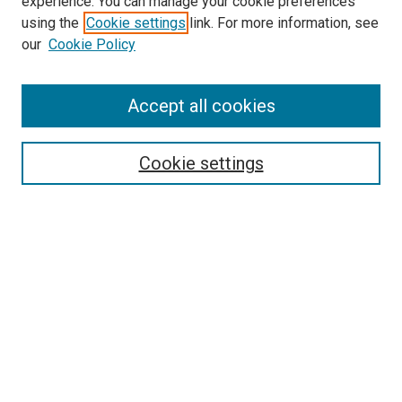
experience. You can manage your cookie preferences
using the
Cookie settings
link. For more information, see
our
Cookie Policy
Enter search terms:
Accept all cookies
Cookie settings
Select context to search:
Advanced Search
Notify me via email or
RSS
Browse
Collections
Disciplines
Authors
Author Corner