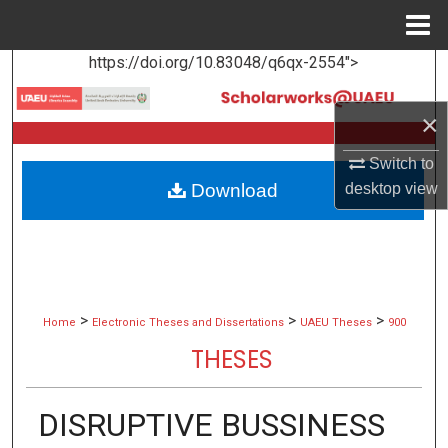
Menu
Home
https://doi.org/10.83048/q6qx-2554">
Search
×
Browse Collections
Switch to
My Account
Download
desktop
view
About
Digital Commons Network™
>
>
>
Home
Electronic Theses and Dissertations
UAEU Theses
900
THESES
DISRUPTIVE BUSSINESS