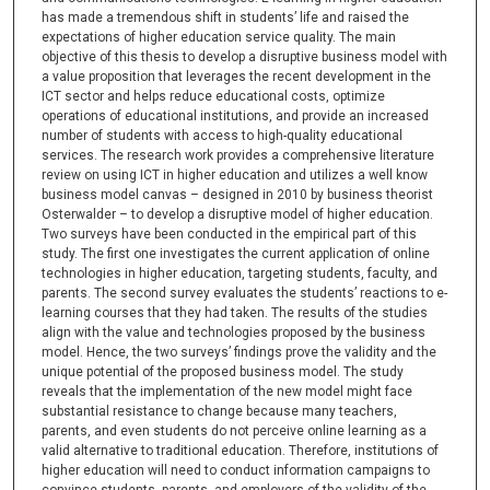
has made a tremendous shift in students’ life and raised the
expectations of higher education service quality. The main
objective of this thesis to develop a disruptive business model with
a value proposition that leverages the recent development in the
ICT sector and helps reduce educational costs, optimize
operations of educational institutions, and provide an increased
number of students with access to high-quality educational
services. The research work provides a comprehensive literature
review on using ICT in higher education and utilizes a well know
business model canvas – designed in 2010 by business theorist
Osterwalder – to develop a disruptive model of higher education.
Two surveys have been conducted in the empirical part of this
study. The first one investigates the current application of online
technologies in higher education, targeting students, faculty, and
parents. The second survey evaluates the students’ reactions to e-
learning courses that they had taken. The results of the studies
align with the value and technologies proposed by the business
model. Hence, the two surveys’ findings prove the validity and the
unique potential of the proposed business model. The study
reveals that the implementation of the new model might face
substantial resistance to change because many teachers,
parents, and even students do not perceive online learning as a
valid alternative to traditional education. Therefore, institutions of
higher education will need to conduct information campaigns to
convince students, parents, and employers of the validity of the