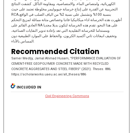
الكهربائية، وامتصاص الماء، والامتصاصية، ومقاومة التآكل. كشفت النتائج
التجريبية عن القدرة على إنتاج خرسانة جيوبوليمر مخلوطة تعتمد على حيث
RCA‏ بنسبة 100% وتشتمل على نسبة 2% من الياف الصلب في الواقع،
أظهرت هذه الخرسانة اداء ميكانيكيا فاتنا وخصائص مثانة مماثلة لمزيج التحكم
العادي القائم على NA على هذا النحو، تقدم هذه الخرسانة لتكون بديلا مجديا
ومستداما للخرسانة التقليدية التي تعد بإعادة تدوير النفايات الصناعية،
وتخفيف انبعاثات ثاني أكسيد الكربون، والحفاظ على الموارد الطبيعية دون
المساس بالأداء.
Recommended Citation
Samer Medljy, Jamal Ahmad Husam, "PERFORMANCE EVALUATION OF
CEMENT-FREE GEOPOLYMER CONCRETE MADE WITH RECYCLED
CONCRETE AGGREGATES AND STEEL FIBERS" (2021).
Theses
. 886.
https://scholarworks.uaeu.ac.ae/all_theses/886
INCLUDED IN
Civil Engineering Commons