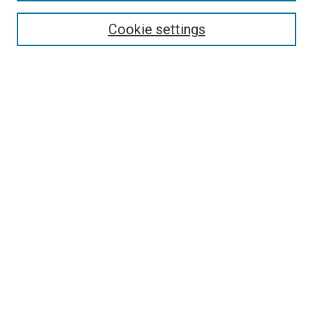
Cookie settings
Select context to search:
Advanced Search
Notify me via email or
RSS
Browse
Collections
Disciplines
Authors
Author Corner
Author FAQ
Policies and Submission Guidelines
Copyright
Contact Us