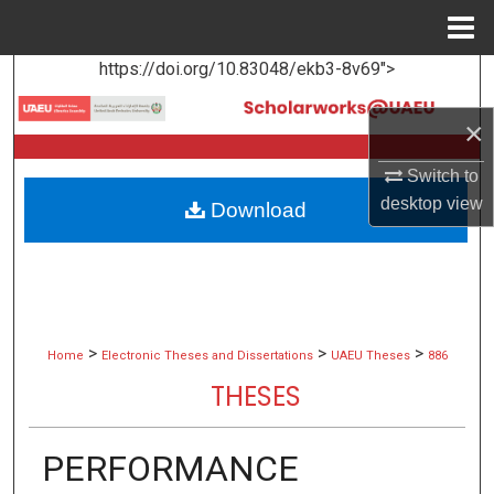
Menu
Home
https://doi.org/10.83048/ekb3-8v69">
Search
×
Browse Collections
Switch to
My Account
desktop
view
Download
About
Digital Commons Network™
>
>
>
Home
Electronic Theses and Dissertations
UAEU Theses
886
THESES
PERFORMANCE