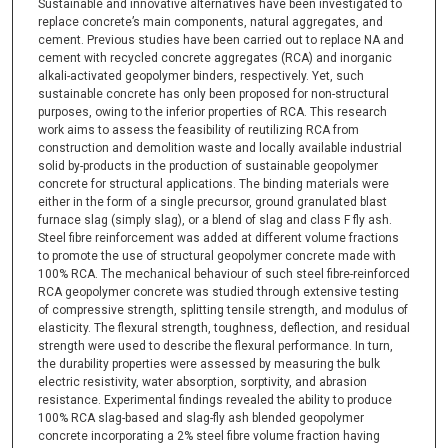
Sustainable and innovative alternatives have been investigated to
replace concrete’s main components, natural aggregates, and
cement. Previous studies have been carried out to replace NA and
cement with recycled concrete aggregates (RCA) and inorganic
alkali-activated geopolymer binders, respectively. Yet, such
sustainable concrete has only been proposed for non-structural
purposes, owing to the inferior properties of RCA. This research
work aims to assess the feasibility of reutilizing RCA from
construction and demolition waste and locally available industrial
solid by-products in the production of sustainable geopolymer
concrete for structural applications. The binding materials were
either in the form of a single precursor, ground granulated blast
furnace slag (simply slag), or a blend of slag and class F fly ash.
Steel fibre reinforcement was added at different volume fractions
to promote the use of structural geopolymer concrete made with
100% RCA. The mechanical behaviour of such steel fibre-reinforced
RCA geopolymer concrete was studied through extensive testing
of compressive strength, splitting tensile strength, and modulus of
elasticity. The flexural strength, toughness, deflection, and residual
strength were used to describe the flexural performance. In turn,
the durability properties were assessed by measuring the bulk
electric resistivity, water absorption, sorptivity, and abrasion
resistance. Experimental findings revealed the ability to produce
100% RCA slag-based and slag-fly ash blended geopolymer
concrete incorporating a 2% steel fibre volume fraction having