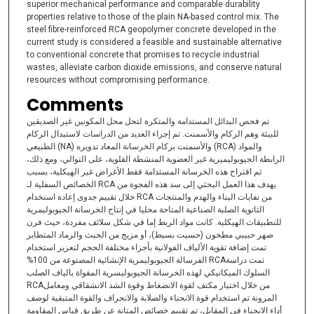
superior mechanical performance and comparable durability
properties relative to those of the plain NA-based control mix. The
steel fibre-reinforced RCA geopolymer concrete developed in the
current study is considered a feasible and sustainable alternative
to conventional concrete that promises to recycle industrial
wastes, alleviate carbon dioxide emissions, and conserve natural
resources without compromising performance.
Comments
تم فحص البدائل المستدامة والمتكرة لتحل محل المكونين غير الصديقين
للبيئة وهم الركام والأسمنت. تم إجراء العديد من الدراسات لاستبدال الركام
الطبيعي (NA) والأسمنت بركام الخرسانة المعاد تدويره (RCA) والمواد
الرابطة الجيوبوليميرية غير العضوية المنشطة القلوية، على التوالي، ومع ذلك،
ثم اقتراح هذه الخرسانة المستدامة فقط الأغراض غير الهيكلية، بسبب
الخصائص السفلية لـ RCA يهدف هذا العمل البحثي إلى سد هذه الفجوة من
خلال تقييم جدوى إعادة استخدام RCA من نفايات البناء والهدم والمنتجات
الثانوية الصلبة الصناعية المتاحة محليا في إنتاج الخرسانة الجيوبوليمرية
للتطبيقات الهيكلية. كانت مواد الربط إما في شكل سلائف مفردة، حيث فرن
صهر حبيبي مطحون (حسيت بسيط)، أو مزيج من الحبث والرماد المتطاير
تمت إضافة تقوية الألياف الفولانية بأجزاء مختلفة الحجم لتعزير استخدام
الفرسالة الجيوبوليمرية الإنشائية المصنوعة من ‏%100 RCAتمت دراسة
السلوك الميكانيكي لهذه الخرسانة الجيوبوليسرية المقواة بالياف الصلب
المرونة تم استخدام قوة الانحناء والصلابة والانحراف والقوة المتبقية لوصف
أداء الانحناء في المقابل، تم تقييم خصائص المتانة عن طريق قياس المقاومة