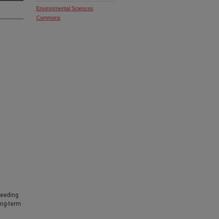
Environmental Sciences
Commons
reeding
ong-term