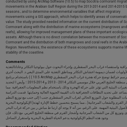
conducted by using ArcMap Software (10.5) to map Socotra cormorant migrat
movements in the Arabian Gulf Region during the 2013-2014 and 2014-2015 
seasons.; and to determine environmental variables that affect migratory
movements using a GIS approach, which helps to identify areas of conservat
value. The study provided needed information on the current distribution of S
Cormorant along with the distribution of marine ecosystems (mangroves and
reefs), allowing for improved management plans of these important ecologic
assets. Although there is no direct correlation between the movement of Soc
Cormorant and the distribution of both mangroves and coral reefs in the Arab
Region. Nevertheless, the existence of these ecosystems supports marine lif
stability of the coastline.
Comments
مراقبة واستقصاء غراب البحر السقطرى وإجراء البحوث حول بيولوجيا التكاثر وعاداتالتغذية
أولويات لضمان ديمومة اعشاش التكاثر ومناطق التغذية على المدى البعي د. البحث أجري
باستخدام برنامج ( ( 10.5 ArcMap وذلك لرسم خرائط توضح حركة هجرة غراب البحر السقطري
في منطقة الخليج العربي خلال موسمي التكاثر 2014 - 2013 و 2014-2015 ؛ وأيض ا لتحديد
غيرات البيئية التي تؤثر على حركة الهجرة وذلك باستخدام نظم المعلومات الجغرافية. مما
ساعد على تحديد النطاقات الجغرافية ذات القيمة الحيوية العالية وحمايتها. قدمت الدراسة
ات المطلوبة حول التوزيع الحالي لغراب البحر السقطرى جنب ا إلى جنب مع توزيع النظم
الإيكولوجية البحرية )اشجار القرم والشعاب المرجانية( ، مما يسمح بتحسين خطط الإدارة لهذه
لأصول البيئية المهمة. على الرغم، من أنه لا يوجد أي ارتبا ط مباش ر بين حركة غراب البحر
وتوزيع كل من الشعاب المرجانية وأشجار القرم في منطقة الخليج العربي. مع ذلك، فإن
وجود هذه النظم الإيكولوجية يدعم الحياة الفطرية البحرية واستقرار الساحل.