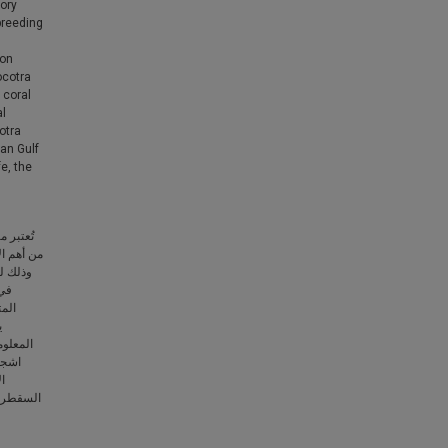
ory
breeding
ion
ocotra
 coral
al
otra
ian Gulf
e, the
تُعتبر 
من أهم ال
المت
ي
المعلوم
ا
السقطرى 