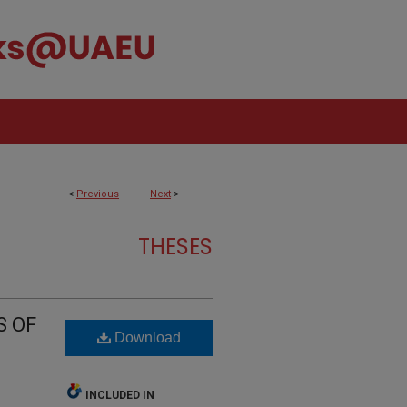
<
Previous
Next
>
THESES
S OF
Download
INCLUDED IN