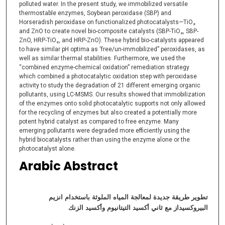
polluted water. In the present study, we immobilized versatile
thermostable enzymes, Soybean peroxidase (SBP) and
Horseradish peroxidase on functionalized photocatalysts—TiO₂
and ZnO to create novel bio-composite catalysts (SBP-TiO₂, SBP-
ZnO, HRP-TiO₂, and HRP-ZnO). These hybrid bio-catalysts appeared
to have similar pH optima as ‘free/un-immobilized” peroxidases, as
well as similar thermal stabilities. Furthermore, we used the
“combined enzyme-chemical oxidation” remediation strategy
which combined a photocatalytic oxidation step with peroxidase
activity to study the degradation of 21 different emerging organic
pollutants, using LC-MSMS. Our results showed that immobilization
of the enzymes onto solid photocatalytic supports not only allowed
for the recycling of enzymes but also created a potentially more
potent hybrid catalyst as compared to free enzyme. Many
emerging pollutants were degraded more efficiently using the
hybrid biocatalysts rather than using the enzyme alone or the
photocatalyst alone.
Arabic Abstract
تطوير طريقة جديدة لمعالجة المياه الملوثة باستخدام انزيم
البيروكسيداز مع ثاني
أكسيد التيتانيوم وأكسيد الزنك