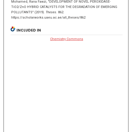
Mohamed, Rana Fawzi, "DEVELOPMENT OF NOVEL PEROXIDASE-
TiO2/ZnO HYBRID CATALYSTS FOR THE DEGRADATION OF EMERGING
POLLUTANTS" (2019).
Theses
. 862.
https://scholarworks.uaeu.ac.ae/all_theses/862
INCLUDED IN
Chemistry Commons