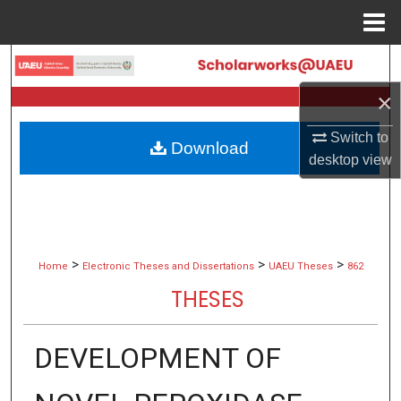
Menu
Home
Search
×
Browse Collections
Switch to
Download
My Account
desktop
view
About
Digital Commons Network™
>
>
>
Home
Electronic Theses and Dissertations
UAEU Theses
862
THESES
DEVELOPMENT OF