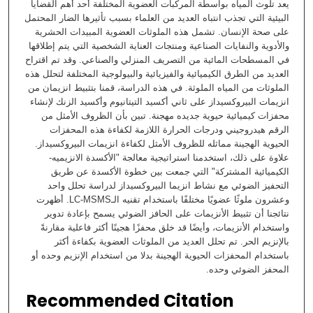
يعد تلوث المياه بواسطة المركبات العضوية المختلفة أحد أهم القضايا
البيئية التي تجذب انتباه العديد من العلماء بسبب تأثيرها الضار المحتمل
على صحة الإنسان. تشمل هذه الملوثات العضوية المبيدات الحشرية
والأدوية والنفايات الصناعية ومنتجات العناية الشخصية التي يتم إطلاقها
في المسطحات المائية من التصريف المنزلي والصناعي. وقد تم اقتراح
العديد من الطرق الكيميائية والفيزيائية والبيولوجية المختلفة لتحلل هذه
الملوثات من المياه الملوثة. في هذه الدراسة، قمنا بتثبيط انزيمان من
انزيمات البيروكسيداز على ثاني أكسيد التيتانيوم وأكسيد الزنك لإنشاء
محفزات كيميائية حيوية جديده مهجنة. تبين بأن الظروف الأمثل من
الرقم هيدروجيني ودرجات الحرارة اللازمة لكفاءة هذه المحفزات
الحيوية الهجينة مماثله للظروف الأمثل لكفاءة انزيمات البيروكسيداز.
علاوة على ذلك، استخدمنا استراتيجية معالجة "الأكسدة الانزيميه-
الكيميائية المشتركة" التي جمعت بين خطوة الأكسدة عن طريق
التحفيز الضوئي مع نشاط انزيما البيروكسيداز لدراسة تحلل واحد
وعشرون ملوثًا عضويًا مختلفًا باستخدام تقنيه الـLC-MSMS. أظهرت
نتائجنا أن تثبيط الأنزيمات على الحافز الضوئي يسمح بإعادة تدوير
واستخدام الأنزيمات، وأيضًا قد خلق محفزًا هجينًا أكثر فاعلية مقارنةً
بالإنزيم الحر. تم تحلل العديد من الملوثات العضوية بكفاءة أكثر
باستخدام المحفزات الحيوية الهجينة بدلا من استخدام الإنزيم وحده أو
المحفز الضوئي وحده.
Recommended Citation