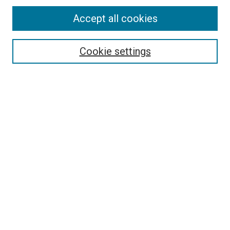
Accept all cookies
Select context to search:
Cookie settings
Advanced Search
Notify me via email or
RSS
Browse
Collections
Disciplines
Authors
Author Corner
Author FAQ
Policies and Submission Guidelines
Copyright
Contact Us