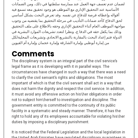
لضمان عدم تعسف جهة العمل عند ممارسة سلطتها في ذلك، ومن الضمانات
الأساسية عند التحقيق الإداري مع الموظف هو وجود تحقيق معه تسمع فيه
أقواله وإعطائه فرصة للدفاع عن نفسه. وقد تعرض البحث بشكل أساسي
لحق الدفاع كأحد ضمانات التأديب في مرحلة التحقيق بما يقتضيه من وجوب
مواجهة الموظف العام أثناء التحقيق الإداري وحقه بالاطلاع على ملف التحقيق
وذلك بما يكفل حقه في الدفا ع، ونظرا لتعدد تشريعات الموارد البشرية في
الدولة فتم إعداد البحث بالمقارنة بالتشريع الاتحادي وتشريعات المحليةلكل
من إمارة أبوظبي وإمارة الشارقة وإمارة عجمان وإمارة أم القيوين
Comments
The disciplinary system is an integral part of the civil service’s
legal frame as it is developing with it in parallel ways. The
circumstances have changed in such a way that there was a need
to clarify the civil servant’s rights and obligations. The most
important of which is that the civil servant shall act in a way that
does not harm the dignity and respect the civil service. In addition,
it must avoid any offensive action on his\her obligations in order
not to subject him\herself to investigation and discipline. The
government entity is committed to the continuity of its public
facility in a systematic and steady manner. Therefore, it has the
right to hold any of its employees accountable for violating his\her
duties by imposing a disciplinary punishment.
It is noticed that the Federal Legislation and the local legislation in
the United Arab Emirates have regulated disciplinary guarantees in