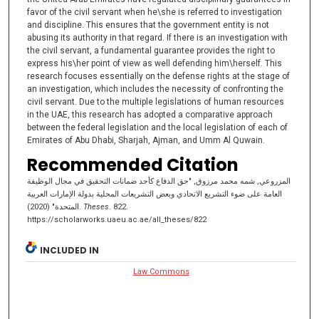
favor of the civil servant when he\she is referred to investigation
and discipline. This ensures that the government entity is not
abusing its authority in that regard. If there is an investigation with
the civil servant, a fundamental guarantee provides the right to
express his\her point of view as well defending him\herself. This
research focuses essentially on the defense rights at the stage of
an investigation, which includes the necessity of confronting the
civil servant. Due to the multiple legislations of human resources
in the UAE, this research has adopted a comparative approach
between the federal legislation and the local legislation of each of
Emirates of Abu Dhabi, Sharjah, Ajman, and Umm Al Quwain.
Recommended Citation
المزروعي, شمه محمد مرزوق, "حق الدفاع كأحد ضمانات التحقيق في مجال الوظيفة
العامة على ضوء التشريع الاتحادي وبعض التشريعات المحلية بدولة الإمارات العربية
المتحدة" (2020).
Theses
. 822.
https://scholarworks.uaeu.ac.ae/all_theses/822
INCLUDED IN
Law Commons