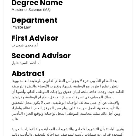
Degree Name
Master of Science (MS)
Department
Private Law
First Advisor
أ.د مجدي شعي ب
Second Advisor
أ.د أحمد السيد خليل
Abstract
يعد النظام التأديبي جزء لا يتجزأ من النظام القانوني للوظيفة العامة وبهذا
يتطور تطورا طرديا مع الوظيفة نفسها، وتغيرت الأوضاع والنظرة للوظيفة
العامة حيث وجدت حاجة ملحة لبيان حقوق وواجبات الموظف العام، وأهمها أن
يسلك الموظف في تصرفاته مسلك ا لا يخل باحترام الوظيفة وكرامتها
والابتعاد عن أي عمل مخالف لواجباته الوظيفية، حتى لا يكون محل للتحقيق
والتأديب، فجهة العمل حريصة على دوام سير المرفق العام بانتظام واطراد
ومن أجل ذلك تملك محاسبة الموظف المخل بواجباته وتوقيع الجزاء التأديبي
عليه.
وترى الباحثة بأن التشريع الاتحادي والتشريعات المحلية بدولة الإمارات العربية
المتحدة قد قررت ضمانات تأديبية للموظف عند إحالة للتحقيق والتأديب وذلك