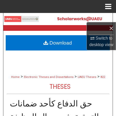
Menu
Home
Search
×
Browse Collections
Switch to
Download
My Account
desktop
view
About
Digital Commons Network™
>
>
>
Home
Electronic Theses and Dissertations
UAEU Theses
822
THESES
حق الدفاع كأحد ضمانات