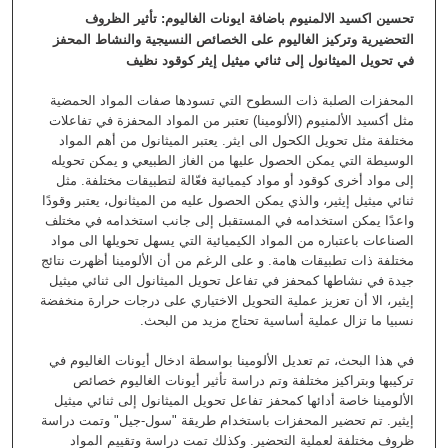
تحسين اكسيد الالمنيوم باضافة ايونات الغاليوم: تأثير الظروف
التحضيرية وتركيز
الغاليوم على الخصائص النسيجية والنشاط المحفز
في تحويل الميثانول إلى ثنائي ميثيل
إيثر كوقود نظيف
المحفزات الصلبة ذات السطوح التي تسودها صفات المواد الحمضية
مثل أكسيد الألمنيوم (الألومينا) تعتبر من المواد المحفزة في تفاعلات
مختلفة مثل تحويل الكحول الى ايثر. يعتبر الميثانول من أهم المواد
الوسيطة التي يمكن الحصول عليها من الغاز الطبيعي و يمكن تحويله
إلى مواد أخرى كوقود أو مواد كيميائية فعّالة لتطبيقات مختلفة. مثل
ثنائي ميثيل إيثير، والذي يمكن الحصول عليه من الميثانول، يعتبر وقودًا
واعدًا يمكن استخدامه في المستقبل إلى جانب استخدامه في مختلف
الصناعات باعتباره من المواد الكيميائية التي يسهل تحويلها الى مواد
مختلفة ذات تطبيقات هامة. و على الرغم من أن الألومينا أظهرت نتائج
جيدة في نشاطها كمحفز في تفاعل تحويل الميثانول الى ثنائي ميثيل
إيثير، الا أن تعزيز عملية التحويل الاختياري على درجات حرارة منخفضة
نسبيا ما تزال عملية أساسية تحتاج مزيد من البحث.
في هذا البحث، تم تعديل الألومينا بواسطة ادخال أيونات الغاليوم في
تركيبها وبتراكيز مختلفة وتم دراسة تأثير أيونات الغاليوم خصائص
الألومينا خاصة أدائها كمحفز تفاعل تحويل الميثانول إلى ثنائي ميثيل
إيثير. تم تحضير المحفزات باستخدام طريقة "سول-جيل" وتمت دراسة
ظروف مختلفة لعملية التحضير. وكذلك تمت دراسة وتقييم المواد