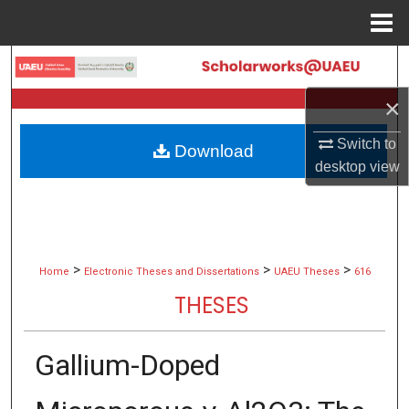
Menu
Home
Search
×
Browse Collections
Switch to
Download
My Account
desktop
view
About
Digital Commons Network™
>
>
>
Home
Electronic Theses and Dissertations
UAEU Theses
616
THESES
Gallium-Doped