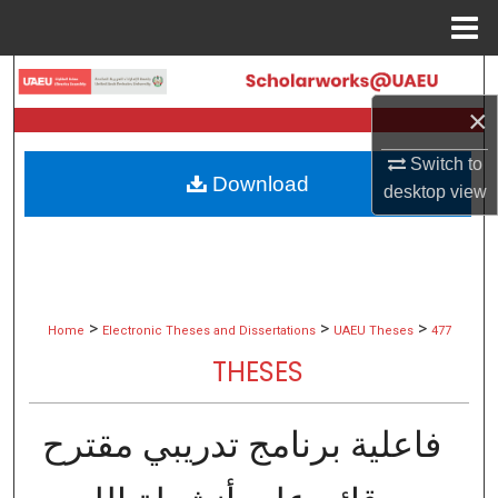
Menu
Home
Search
×
Browse Collections
Switch to
Download
My Account
desktop
view
About
Digital Commons Network™
>
>
>
Home
Electronic Theses and Dissertations
UAEU Theses
477
THESES
فاعلية برنامج تدريبي مقترح