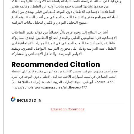
وللإجابة على أسئلة الدراسة، قامت الباحثة باستخدام الأدوات التالية بعد التأكد
من صدقها وثباتها: استبانة جمع بيانات أولية عن الطفل، وقائمة تقدير
التفاعلات الاجتماعية للأطفال ذوي التوحد كمقياس قبلي وبعدي من إعداد
الباحثة، وبرنامج مقترح لأنشطة اللعب الجماعي من أعداد الباحثة. وتم اتّباع
منهج التحليل النوعي والكمي لتحليل بيانات الدراسة.
أشارت النتائج إلى وجود فرق دالّ إحصائياً بين قوائم تقدير التفاعلات
الاجتماعية في التطبيقين القلبي والبعدي لصالح التطبيق البعدي، مما يؤكد
فاعلية برنامج أنشطة اللعب الجماعي في تنمية المهارات الاجتماعية لدى
الطفل عينة الدراسة وذلك على محوري الدراسة: التواصل البصري، وتنفيذ
الأوامر البسيطة، والتفاعل الاجتماعي والمشاركة.
Recommended Citation
عبده أحمد مشهور, ميرفت محمد, "فاعلية برنامج تدريبي مقترح قائم على أنشطة
اللعب الجماعي في تنمية المهارات الاجتماعية لدى الأطفال ذوي التوحد في امارة
أبوظبي –دولة الإمارات العربية المتحدة- (دراسة حالة)" (2016).
Theses
. 477.
https://scholarworks.uaeu.ac.ae/all_theses/477
INCLUDED IN
Education Commons