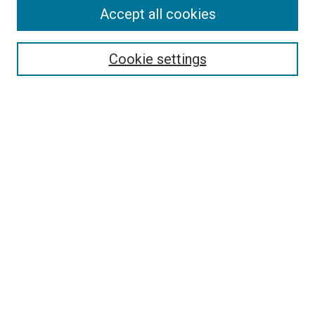
Accept all cookies
Select context to search:
Cookie settings
Advanced Search
Notify me via email or
RSS
Browse
Collections
Disciplines
Authors
Author Corner
Author FAQ
Policies and Submission Guidelines
Copyright
Contact Us