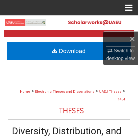
Menu
Home
Search
×
Browse Collections
Download
Switch to
My Account
desktop
view
About
Digital Commons Network™
>
>
>
Home
Electronic Theses and Dissertations
UAEU Theses
1454
THESES
Diversity, Distribution, and