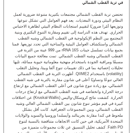
في تربة القطب الشمالي
تحتضن تربة القطب الشمالي مجتمعات بكتيرية متنوعة ضرورية لعمل
النظام البيئي ودورة المغذيات. يعد فهم العوامل التي تشكل تنوعها
وتوزيعها أمًرا ضروريًا لتقييم استجابات النظام البيئي لظاهرة الاحتباس
الحراري. تهدف هذه الدراسة إلى تقييم ومقارنة التنوع البكتيري وبنية
المجتمع بين النظم الإيكولوجية في القطب الشمالي وشبه القطب
الشمالي واستكشاف العوامل البيئية والمناخية التي تحدد توزيعها. قمنا
بجمع بيانات تسلسل جينات rRNA 16S من 999 عينة من التربة في
القطب الشمالي وشبه القطب الشمالي. تمت معالجة جميع البيانات
مسبقًا ومراقبة الجودة باستخدام منهجية معلوماتية حيوية مماثلة، تليها
تحليلات إحصائية بما في ذلك تقييمات تنوع ألفا وبيتا، وتحليل التقلب
(volatility) باستخدام QIIME2. أظهرت التربة في القطب الشمالي
العالي تنوعًا وتساويًا أعلى في شانون مقارنة بالتربة في شبه القطب
الشمالي، مع زيادة تنوع شانون في أعلى القطب الشمالي مع ارتفاع
درجة الحرارة وانخفاضه في شبه القطب الشمالي مع ارتفاع درجات
الحرارة. كشفت نتائج كروسكال-واليس (Kruskal-Wallis) عن اختلافات
كبيرة في قيم مؤشر تنوع شانون بين القطب الشمالي العالي وشبه
القطب الشمالي، وبين المجموعات الجغرافية. كانت أقل بشكل
ملحوظ في كندا مقارنة بجرينالند وأيسلندا وروسيا والسويد والولايات
المتحدة الأمريكية، في حين كانت الاتجاهات متناقضة بالنسبة لتنوع
Faith PD. كشف تحليل التنسيق عن ثلاث مجموعات متميزة من