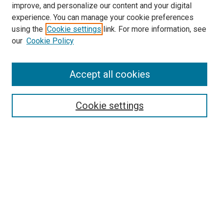
improve, and personalize our content and your digital
experience. You can manage your cookie preferences
using the
Cookie settings
link. For more information, see
our
Cookie Policy
Enter search terms:
Accept all cookies
Select context to search:
Cookie settings
Advanced Search
Notify me via email or
RSS
Browse
Collections
Disciplines
Authors