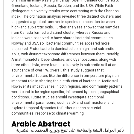
Shannon diversity was significantly lower in Canada compared to
Greenland, Iceland, Russia, Sweden, and the USA. While Faith
phylogenetic diversity results were contrasting with the Shannon
index. The ordination analysis revealed three distinct clusters and
suggested a gradual turnover in species composition between
high- and sub-arctic soils. Further analyses showed that samples
from Canada formed a distinct cluster, whereas Russia and
Iceland were observed to have shared bacterial communities.
Norway and USA soil bacterial communities appeared more
dispersed. Proteobacteria dominated both high- and sub-arctic
soils, with distinct taxonomic differences between them. Notably,
Armatimonadota, Dependentiae, and Cyanobacteria, along with
three other phyla, were found exclusively in sub-arctic soil at an
abundance of over 1%. Overall, this study suggests that
environmental factors like the difference in temperature plays an
important role in shaping the distribution of bacteria in Arctic soil.
However, its impact varies in both regions, and community patterns
were found to be region-specific, influenced by local geographical
conditions. Future studies should investigate additional
environmental parameters, such as pH and soil moisture, and
explore temporal dynamics to further assess bacterial
communities' response to climate warming.
Arabic Abstract
تأثير العوامل البيئية والمناخية على تنوع وتوزيع المجتمعات البكتيرية