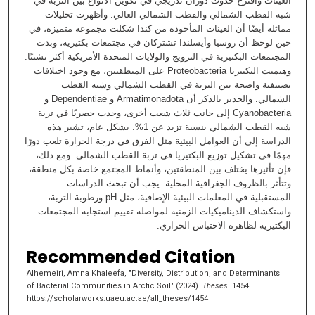
العينات واقترح حدوث دوران تدريجي في تكوين الأنواع بين التربة في
شبه القطب الشمالي والقطب الشمالي العالي. وأظهرت تحليلات
مماثلة أيضًا أن العينات المأخوذة من كندا شكلت مجموعة متميزة، في
حين لوحظ أن روسيا وأيسلندا تشتركان في مجتمعات بكتيرية، وبدت
المجتمعات البكتيرية في النرويج والولايات المتحدة الأمريكية أكثر تشتتًا.
وهيمنت البكتيريا Proteobacteria على المنطقتين، مع وجود اختلافات
تصنيفية واضحة بين التربة في القطب الشمالي وشبه القطب
الشمالي. والجدير بالذكر أن Armatimonadota و Dependentiae و
Cyanobacteria إلى جانب ثلاث شعب أخرى، وجدت حصريًا في تربة
شبه القطب الشمالي بنسبة تزيد عن 1%. بشكل عام، تشير هذه
الدراسة إلى أن العوامل البيئية مثل الفرق في درجة الحرارة تلعب دورًا
مهمًا في تشكيل توزيع البكتيريا في تربة القطب الشمالي. ومع ذلك،
فإن تأثيرها يختلف بين المنطقتين، وأنماط المجتمع خاصة بكل منطقة،
وتتأثر بالظروف الجغرافية المحلية. يجب أن تبحث الدراسات
المستقبلية في المعلمات البيئية الإضافية، مثل pH ورطوبة التربة،
واستكشاف الديناميكيات الزمنية لمواصلة تقييم استجابة المجتمعات
البكتيرية لظاهرة الاحتباس الحراري.
Recommended Citation
Alhemeiri, Amna Khaleefa, "Diversity, Distribution, and Determinants
of Bacterial Communities in Arctic Soil" (2024).
Theses
. 1454.
https://scholarworks.uaeu.ac.ae/all_theses/1454