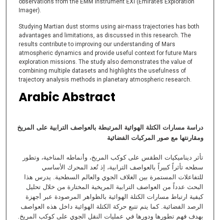
observations from the EMM instrument EXI (Emirates Exploration
Imager).
Studying Martian dust storms using air-mass trajectories has both
advantages and limitations, as discussed in this research. The
results contribute to improving our understanding of Mars
atmospheric dynamics and provide useful context for future Mars
exploration missions. The study also demonstrates the value of
combining multiple datasets and highlights the usefulness of
trajectory analysis methods in planetary atmospheric research.
Arabic Abstract
دراسة مسارات الكتلة الهوائية المرتبطة بالعواصف الترابية على المريخ
ومقارنتها مع صور المركبات الفضائية
تأثر ديناميكيات الطقس على كوكب المريخ، وأنماطه المناخية، وتطور
سطحه تأثراً كبيراً بالعواصف الترابية، إذ تُعد المحرك الأساسي
للتفاعلات المستمرة بين الغلاف الجوي والعالم السطحية. يدرس هذا
البحث عدداً من العواصف الترابية المريخية المختارة من خلال تحليل
كيفية ارتباط مسارات الكتلة الهوائية بالظواهر المرصودة عبر أجهزة
الرصد الفضائية. كما يتم تتبع حركة الكتلة الهوائية داخل هذه العواصف
بهدف فهم تطورها ودورها في عمليات النقل الجوي على كوكب المريخ.