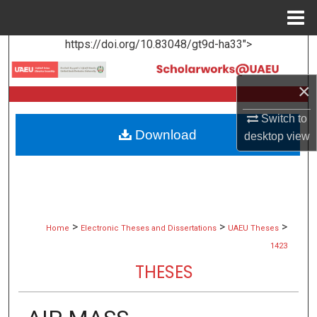
Menu
Home
https://doi.org/10.83048/gt9d-ha33">
Search
Browse Collections
×
Switch to
My Account
Download
desktop
view
About
Digital Commons Network™
>
>
>
Home
Electronic Theses and Dissertations
UAEU Theses
1423
THESES