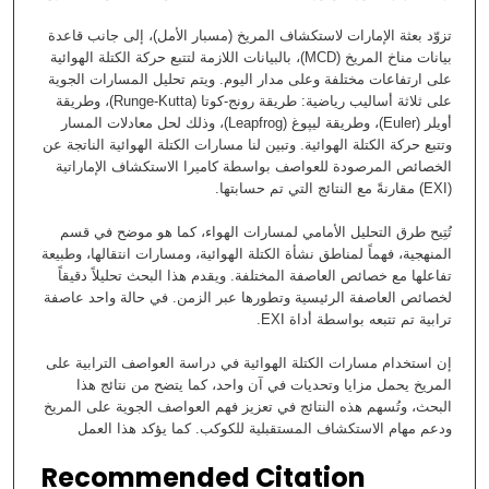
تزوّد بعثة الإمارات لاستكشاف المريخ (مسبار الأمل)، إلى جانب قاعدة
بيانات مناخ المريخ (MCD)، بالبيانات اللازمة لتتبع حركة الكتلة الهوائية
على ارتفاعات مختلفة وعلى مدار اليوم. ويتم تحليل المسارات الجوية
على ثلاثة أساليب رياضية: طريقة رونج-كوتا (Runge-Kutta)، وطريقة
أويلر (Euler)، وطريقة ليپوغ (Leapfrog)، وذلك لحل معادلات المسار
وتتبع حركة الكتلة الهوائية. وتبين لنا مسارات الكتلة الهوائية الناتجة عن
الخصائص المرصودة للعواصف بواسطة كاميرا الاستكشاف الإماراتية
(EXI) مقارنةً مع النتائج التي تم حسابتها.
تُتِيح طرق التحليل الأمامي لمسارات الهواء، كما هو موضح في قسم
المنهجية، فهماً لمناطق نشأة الكتلة الهوائية، ومسارات انتقالها، وطبيعة
تفاعلها مع خصائص العاصفة المختلفة. ويقدم هذا البحث تحليلاً دقيقاً
لخصائص العاصفة الرئيسية وتطورها عبر الزمن. في حالة واحد عاصفة
ترابية تم تتبعه بواسطة أداة EXI.
إن استخدام مسارات الكتلة الهوائية في دراسة العواصف الترابية على
المريخ يحمل مزايا وتحديات في آن واحد، كما يتضح من نتائج هذا
البحث، وتُسهم هذه النتائج في تعزيز فهم العواصف الجوية على المريخ
ودعم مهام الاستكشاف المستقبلية للكوكب. كما يؤكد هذا العمل
Recommended Citation