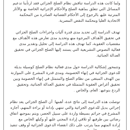
ولما كانت ھذه الدراسة تناقش نظام الصلح الجزائي فقد ارتأینا تدعیم
المسائل التي تتعلق بماھیة الصلح والأحكام الإجرائیة الخاصة بھ والآثار
المترتبة علیھ بالرجوع إلى الأحكام القضائیة الصادرة من المحكمة
الاتحادیة العلیا ومحكمة النقض المصریة.
تھدف الدراسة إلى تحدید مدى قدرة آلیات واجراءات الصلح الجزائي
في تحقیق الأھداف المرجوة منھ وتحدید مدى تعارض ھذه الأھداف مع
مقتضیات العقوبة، كما تھدف ھذه الدراسة إلى تحلیل وتقدیر مدى
فعالیة النصوص التشریعیة التي یستند إلیھا الصلح الجزائي في تحقیق
العدالة الجنائیة.
وتتمحور إشكالیة الدراسة حول مدى فعالیة نظام الصلح كوسیلة بدیلة
للدعوى الجزائیة في إنھاء الخصومة، ومدى قدرة المشرع على الموازنة
بین الھدف المبتغى من نظام الصلح والمتمثل في إنھاء الخصومة وبین
تحقیق أغراض العقوبة المتمثلة في تحقیق العدالة الجنائیة، وتحقیق
الردع بنوعیھ: العام، والخاص .
توصلت ھذه الدراسة إلى نتائج عدة، أھمھا: أن الصلح الجزائي یعد نظام
إجرائي بدیل للدعوى الجزائیة والتي تنتھي بإدانة أو براءة المتھم، أجازه
المشرع في جرائم بسیطة واردة على سبیل الحصر، ویتم بموجبھ اتفاق
رضائي بین طرفیھ أو تلاقي إرادة المجني علیھ أو وكیلھ الخاص مع
إرادة المتھم مما یترتب على ذلك انقضاء الدعوى الجزائیة أو وقف تنفیذ