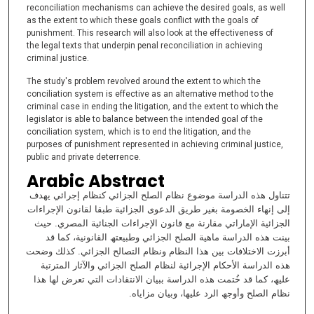
reconciliation mechanisms can achieve the desired goals, as well
as the extent to which these goals conflict with the goals of
punishment. This research will also look at the effectiveness of
the legal texts that underpin penal reconciliation in achieving
criminal justice.
The study's problem revolved around the extent to which the
conciliation system is effective as an alternative method to the
criminal case in ending the litigation, and the extent to which the
legislator is able to balance between the intended goal of the
conciliation system, which is to end the litigation, and the
purposes of punishment represented in achieving criminal justice,
public and private deterrence.
Arabic Abstract
تتناول ھذه الدراسة موضوع نظام الصلح الجزائي كنظام إجرائي یھدف
إلى إنھاء الخصومة بغیر طریق الدعوى الجزائیة طبقا لقانون الإجراءات
الجزائیة الإماراتي مقارنة مع قانون الإجراءات الجنائیة المصري. حیث
بینت ھذه الدراسة ماھیة الصلح الجزائي وطبیعتھ القانونیة، كما قد
أبرزت الاختلافات بین ھذا النظام ونظام التصالح الجزائي. كذلك وضحت
ھذه الدراسة الأحكام الإجرائیة لنظام الصلح الجزائي والآثار المترتبة
علیھ، كما قد خُتمت ھذه الدراسة ببیان الانتقادات التي تعرض لھا ھذا
نظام الصلح وأوجھ الرد علیھا، وبیان مزایاه.