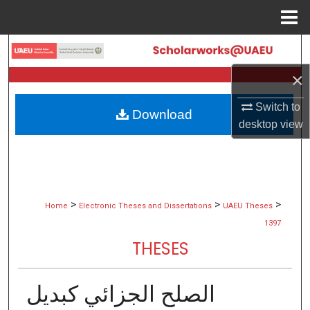
Menu
Home
Search
×
Browse Collections
Switch to
Download
My Account
desktop
view
About
Digital Commons Network™
>
>
>
Home
Electronic Theses and Dissertations
UAEU Theses
1397
THESES
الصلح الجزائي كبدیل