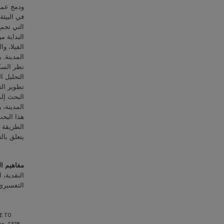
ودمج عملي
في البيئ،
التي تجمع
البداية م
نظر السكا
التحليل ا
تطوير ال
البحث إلى
المدينة، 
هذا البح
الطريقة ع
يتعلق با.
مفاهيم ال
النقدية، 
التفسير.
E TO