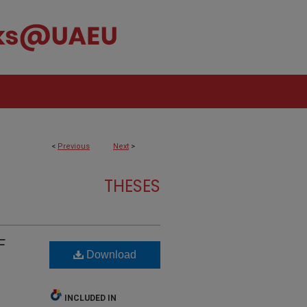
<
Previous
Next
>
THESES
F
Download
INCLUDED IN