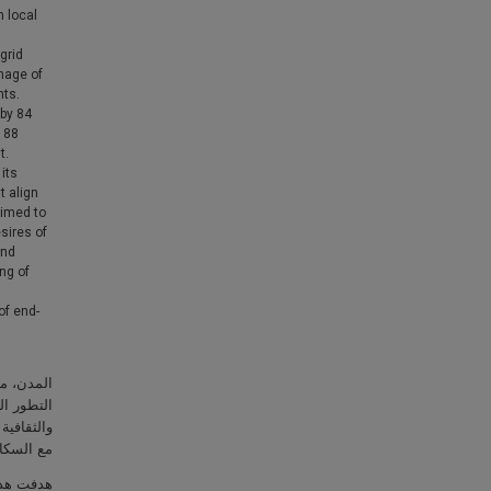
m local
grid
mage of
nts.
 by 84
d 88
t.
 its
t align
aimed to
sires of
and
ng of
of end-
المدن، مث
التطور الح
والثقافية
مع السكا.
هدفت هذه،