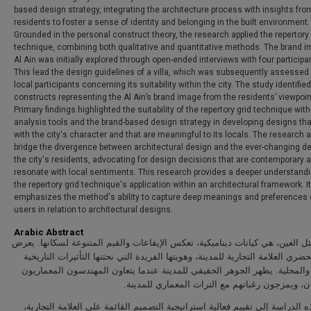
based design strategy, integrating the architecture process with insights fro
residents to foster a sense of identity and belonging in the built environment.
Grounded in the personal construct theory, the research applied the repertory 
technique, combining both qualitative and quantitative methods. The brand i
Al Ain was initially explored through open-ended interviews with four participa
This lead the design guidelines of a villa, which was subsequently assessed
local participants concerning its suitability within the city. The study identifie
constructs representing the Al Ain’s brand image from the residents’ viewpoin
Primary findings highlighted the suitability of the repertory grid technique with
analysis tools and the brand-based design strategy in developing designs tha
with the city's character and that are meaningful to its locals. The research 
bridge the divergence between architectural design and the ever-changing de
the city's residents, advocating for design decisions that are contemporary 
resonate with local sentiments. This research provides a deeper understandi
the repertory grid technique's application within an architectural framework. It
emphasizes the method's ability to capture deep meanings and preferences 
users in relation to architectural designs.
Arabic Abstract
ل العين، هي كيانات ديناميكية، تعكس الإيقاعات والقيم المتنوعة لسكانها. يعرض
ضري العلامة التجارية للمدينة، وهويتها الفريدة التي نحتتها التأثيرات التاريخية
 والمحلية. يظهر الجوهر الحقيقي للمدينة عندما يتعاون المهندسون المعماريون
ن، ويمزجون رغباتهم مع التراث المعماري للمدينة
 الدراسة إلى تقييم فعالية استراتيجية التصميم القائمة على العلامة التجارية