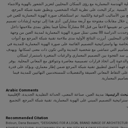
ة الهندسة المعمارية مع رؤى السكان المحليين لتعزيز الشعور بالهوية والانتماء
ة المبنية. يركز البحث على نظرية البناء الشخصي، ويطبق تقنية شبكة المرجع
 بين الأساليب النوعية والكمية. تم استكشاف صورة الهوية المعمارية للعين في
ن خلال مقابلات مفتوحة مع أربعة مشاركين. أدى هذا إلى توجيه إرشادات تصميم
الفيلا، والتي تم تقييمها لاحقاً من قبل 84 مشاركاً محلياً فيما يتعلق بمدى ملاءمتها داخل
المدينة. وحددت الدراسة 88 معنى تمثل صورة الهوية المعمارية لمدينة العين من وجهة
ن المحليين. أبرزت النتائج الأولية مدى ملاءمة تقنية شبكة المرجع مع أدوات
لخاصة بها واستراتيجية التصميم القائمة على صورة الهوية المعمارية للمدينة في
تصاميم التي تتماشى مع شخصية المدينة والتي تكون ذات معنى لسكانها. ويهدف
 سد الفجوة بين التصميم المعماري والرغبات المتغيرة باستمرار لسكان
والدعوة إلى اتخاذ قرارات تصميمية معاصرة وتتوافق مع المعاني المحلية. يوفر
ث فهماً أعمق لتطبيق تقنية شبكة المرجع ضمن إطار معماري، ويؤكد على قدرة
لى التقاط المعاني العميقة والتفضيلات للمستخدمين النهائيين للمدينة فيما
لتصاميم المعمارية
Arabic Comments
مدينة العين، صناعة المعنى، الحداثة التقليدية الجديدة، الإقليمية
:
بحث الرئيسية
استراتيجية التصميم المبني على الهوية المعمارية، تقنية شبكة المرجع، التجميع
ي
Recommended Citation
Bidoun, Dana Bassam, "DESIGNING FOR A LOCAL BRAND IMAGE OF ARCHITECTUR