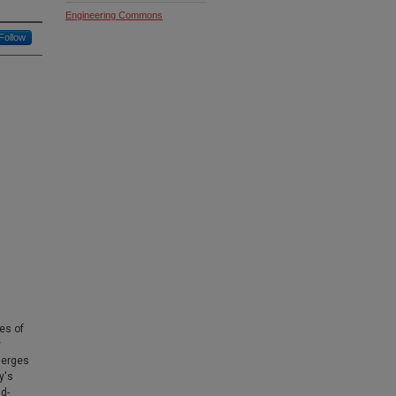
Engineering Commons
Follow
es of
y
emerges
y's
nd-