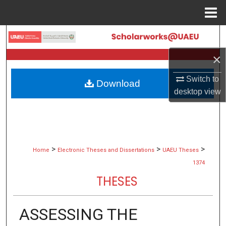
Menu
Home
Search
×
Browse Collections
Switch to
Download
My Account
desktop
view
About
Digital Commons Network™
>
>
>
Home
Electronic Theses and Dissertations
UAEU Theses
1374
THESES
ASSESSING THE