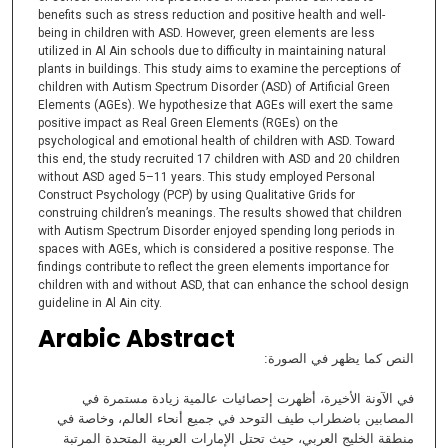
benefits such as stress reduction and positive health and well-
being in children with ASD. However, green elements are less
utilized in Al Ain schools due to difficulty in maintaining natural
plants in buildings. This study aims to examine the perceptions of
children with Autism Spectrum Disorder (ASD) of Artificial Green
Elements (AGEs). We hypothesize that AGEs will exert the same
positive impact as Real Green Elements (RGEs) on the
psychological and emotional health of children with ASD. Toward
this end, the study recruited 17 children with ASD and 20 children
without ASD aged 5–11 years. This study employed Personal
Construct Psychology (PCP) by using Qualitative Grids for
construing children’s meanings. The results showed that children
with Autism Spectrum Disorder enjoyed spending long periods in
spaces with AGEs, which is considered a positive response. The
findings contribute to reflect the green elements importance for
children with and without ASD, that can enhance the school design
guideline in Al Ain city.
Arabic Abstract
النص كما يظهر في الصورة:
في الآونة الأخيرة، أظهرت إحصائيات عالمية زيادة مستمرة في
المصابين باضطراب طيف التوحد في جميع أنحاء العالم، وخاصة في
منطقة الخليج العربي، حيث تحتل الإمارات العربية المتحدة المرتبة