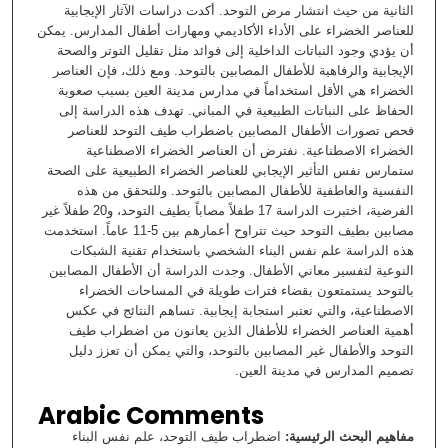
الثانية من حيث انتشار مرض التوحد. أكدت دراسات الآثار الإيجابية
للعناصر الخضراء على الأداء الأكاديمي ومهارات أطفال المدارس. يمكن
أن يؤدي وجود النباتات الداخلية إلى فوائد مثل تقليل التوتر والصحة
الإيجابية والرفاهية للأطفال المصابين بالتوحد. ومع ذلك، فإن العناصر
الخضراء هي الأقل استخداماً في مدارس مدينة العين بسبب صعوبة
الحفاظ على النباتات الطبيعية في المباني. تهدف هذه الدراسة إلى
فحص تصورات الأطفال المصابين باضطراب طيف التوحد للعناصر
الخضراء الاصطناعية. نفترض أن العناصر الخضراء الاصطناعية
ستمارس نفس التأثير الإيجابي للعناصر الخضراء الطبيعية على الصحة
النفسية والعاطفية للأطفال المصابين بالتوحد. وللتحقق من هذه
الفرضية، اختبرت الدراسة 17 طفلاً مصاباً بطيف التوحد، و20 طفلاً غير
مصابين بطيف التوحد حيث تتراوح أعمارهم بين 5-11 عاماً. استخدمت
هذه الدراسة علم نفس البناء الشخصي باستخدام تقنية الشبكات
النوعية لتفسير معاني الأطفال. وجدت الدراسة أن الأطفال المصابين
بالتوحد يستمتعون بقضاء فترات طويلة في المساحات الخضراء
الاصطناعية، والتي تعتبر استجابة إيجابية. تساهم النتائج في عكس
أهمية العناصر الخضراء للأطفال الذين يعانون من اضطراب طيف
التوحد والأطفال غير المصابين بالتوحد، والتي يمكن أن تعزز دليل
تصميم المدارس في مدينة العين.
Arabic Comments
مفاهيم البحث الرئيسية:
اضطراب طيف التوحد، علم نفس البناء