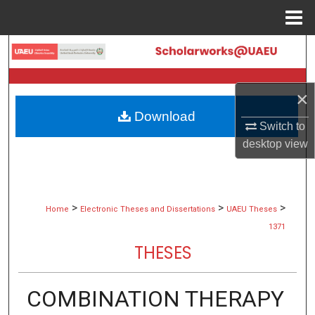
Menu
Home
Search
Browse Collections
×
Download
My Account
Switch to
desktop
view
About
Digital Commons Network™
>
>
>
Home
Electronic Theses and Dissertations
UAEU Theses
1371
THESES
COMBINATION THERAPY