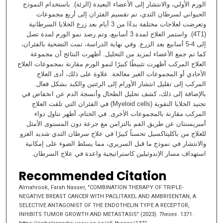
الورم الأولي، والانتشار إلى الأعضاء البعیدة (الرئة). باستخدام النموذج
الحیواني لسرطان الثدي، تم تقسیم الفئران إلى أربع مجموعات
وتعرضت لعلاجات مختلفة بدءًا من 3 أیام بعد زرع الخلایا السرطانیة
(4T1). واستمر العلاج لمدة 3 أسابیع، وتم رصد نمو الورم لمدة تصل
إلى 4-5 أسابیع بعد الزرع. وفي نھایة الدراسة، تمت التضحیة بالفئران،
كما تم جمع الأعضاء لمزید من التحلیل. أظھرت النتائج أن مجموعة
العلاج المركب أظھرت تثبیطًا كبیرًا لنمو الورم مقارنة بمجموعات العلاج
الأحادي أو المجموعات الغیر معالجة. علاوة على ذلك، أدى العلاج
المركب إلى تقلیل انتشار الأورام إلى الرئتین والكبد بشكل فعال.
بالإضافة إلى ذلك، كشف تحلیل الطحال وأنسجة الدم عن انخفاض في
تجنید الخلایا النقویة (Myeloid cells) في الفئران التي تلقت العلاج
المركب مقارنة بالمجموعات الأخرى. في الختام، أظھر تناول دواء
أمبریسنتان عن طریق الفم بالتزامن مع جرعة دون المستوى الأمثل
للعلاج من باكلیتاكسیل تحسناً كبیرًا في علاج سرطان الثدي شدید الغزو
والانتشار في نموذج ما قبل السریري، مما یسلط الضوء على إمكانیة
استھداف مسار الإندوثیلین كاستراتیجیة واعدة في علاج السرطان.
Recommended Citation
Almahrook, Farah Nasser, "COMBINATION THERAPY OF TRIPLE-
NEGATIVE BREAST CANCER WITH PACLITAXEL AND AMBRISENTAN, A
SELECTIVE ANTAGONIST OF THE ENDOTHELIN TYPE A RECEPTOR,
INHIBITS TUMOR GROWTH AND METASTASIS" (2023).
Theses
. 1371.