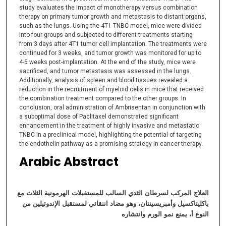
study evaluates the impact of monotherapy versus combination
therapy on primary tumor growth and metastasis to distant organs,
such as the lungs. Using the 4T1 TNBC model, mice were divided
into four groups and subjected to different treatments starting
from 3 days after 4T1 tumor cell implantation. The treatments were
continued for 3 weeks, and tumor growth was monitored for up to
4-5 weeks post-implantation. At the end of the study, mice were
sacrificed, and tumor metastasis was assessed in the lungs.
Additionally, analysis of spleen and blood tissues revealed a
reduction in the recruitment of myeloid cells in mice that received
the combination treatment compared to the other groups. In
conclusion, oral administration of Ambrisentan in conjunction with
a suboptimal dose of Paclitaxel demonstrated significant
enhancement in the treatment of highly invasive and metastatic
TNBC in a preclinical model, highlighting the potential of targeting
the endothelin pathway as a promising strategy in cancer therapy.
Arabic Abstract
العلاج
المركب
لسرطان
الثدي
السالب
للمستقبلات
الھرمونیة
الثلاث
مع
باكلیتاكسیل
وأمبریسینتان،
وھو
مضاد
انتقائي
لمستقبل
الإندوثیلین
من
النوع
أ،
یمنع
نمو
الورم
وانتشاره