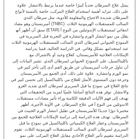
یمثل علاج السرطان تحدیاً كبیرًا خاصة عندما یرتبط بالانتشار. علاوة
على ذلك، تتزاید أھمیة استخدام العلاج المركب، خاصة بالنسبة لأنواع
السرطان شدیدة الاجتیاح والمقاومة للأدویة، مثل سرطان الثدي
السالب للمستقبلات الھرمونیة الثلاث. (TNBC) أمبریسنتان وھو مضاد
انتقائي لمستقبلات الإندوثیلین من النوع أ (ETAR) سبق أن أظھر أنھ
یقلل من نمو انتشار الورم وانتشاره في التجربة قبل السریریة في
النموذج الحیواني لسرطان الثدي السالب للمستقبلات الھرمونیة الثلاث
عند استخدامھ بشكل وقائي. في الدراسة الحالیة، قمنا بدراسة
الإمكانات العلاجیة للأمبریسنتان، كعلاج وحید أو بالاشتراك مع
باكلیتاكسیل، على النموذج الحیواني لسرطان الثدي. تشیر البیانات إلى
أن تناول جرعات أمبریسنتان عن طریق الفم أدى إلى تأخر كبیر في
نمو الورم وانتشاره. علاوة على ذلك، أدى الجمع بین الأمبریسنتان
وجرعة دون المستوى الأمثل للعلاج من باكلیتاكسیل إلى تحسن كبیر في
نتائج العلاج في نموذج ما قبل السریري لسرطان الثدي شدید الغزو
والانتشار. توفر ھذه النتائج أساسًا علمیًا لمزید من التحقیقات التي
تھدف إلى فھم الآلیات الدقیقة الكامنة وراء تأثیر مضادات مستقبلات
الاندوثلین من النوع أ في علاج السرطان. في الآونة الأخیرة، أظھر
مختبرنا دورًا جدیدًا للأمبریسنتان في تقلیل انتشار الورم الخبیث في
السرطان. تھدف ھذه الدراسة إلى دراسة الإمكانات العلاجیة للجمع بین
الأمبریسنتان وعقار العلاج الكیمیائي باكلیتاكسیل في نموذج ما قبل
السریري لسرطان الثدي السالب للمستقبلات الھرمونیة الثلاث. تقوم
الدراسة بتقییم تأثیر العلاج الأحادي مقابل العلاج المركب على نمو