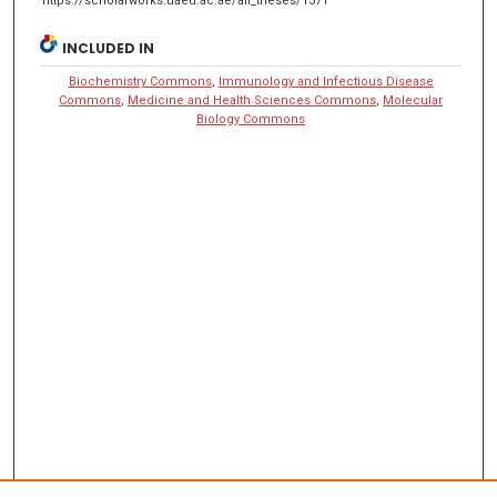
https://scholarworks.uaeu.ac.ae/all_theses/1371
INCLUDED IN
Biochemistry Commons
,
Immunology and Infectious Disease
Commons
,
Medicine and Health Sciences Commons
,
Molecular
Biology Commons