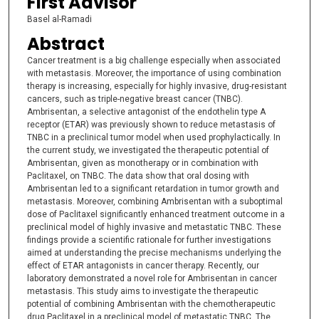
First Advisor
Basel al-Ramadi
Abstract
Cancer treatment is a big challenge especially when associated
with metastasis. Moreover, the importance of using combination
therapy is increasing, especially for highly invasive, drug-resistant
cancers, such as triple-negative breast cancer (TNBC).
Ambrisentan, a selective antagonist of the endothelin type A
receptor (ETAR) was previously shown to reduce metastasis of
TNBC in a preclinical tumor model when used prophylactically. In
the current study, we investigated the therapeutic potential of
Ambrisentan, given as monotherapy or in combination with
Paclitaxel, on TNBC. The data show that oral dosing with
Ambrisentan led to a significant retardation in tumor growth and
metastasis. Moreover, combining Ambrisentan with a suboptimal
dose of Paclitaxel significantly enhanced treatment outcome in a
preclinical model of highly invasive and metastatic TNBC. These
findings provide a scientific rationale for further investigations
aimed at understanding the precise mechanisms underlying the
effect of ETAR antagonists in cancer therapy. Recently, our
laboratory demonstrated a novel role for Ambrisentan in cancer
metastasis. This study aims to investigate the therapeutic
potential of combining Ambrisentan with the chemotherapeutic
drug Paclitaxel in a preclinical model of metastatic TNBC. The