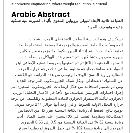
automotive engineering, where weight reduction is crucial.
Arabic Abstract
شبكية
بنية
:
قصيرة
بألياف
المقوى
بروبيلين
للبولي
الأبعاد
ثلاثية
الطباعة
جديدة
وتوصيف
المواد
تستكشف هذه الدراسة السلوك الانضغاطي المعزز لشبكات
الجيروسكوب الصلبة المفردة والمزدوجة المصنعة باستخدام طابعة
ثلاثية الأبعاد. حيث يتم إنشاء الجيروسكوبات المزدوجة من هيكلين
جيرويد مفردين متشابكين . تم تصميم هذه الهياكل بواسطة أداة
النمذجة الضمنية (nTop) ثم تم تصنيعها بطريقة التصنيع الإضافي لبثق
المواد عند معاملات طباعة مثالية، بما في ذلك درجة حرارة الفوهة
المثالية وزاوية المسح. الهدف الرئيسي من هذه الدراسة هو الكشف
عن السلوك الانضغاطي لهيكل شبكة الجيروسكوب المزدوجة الجديد
ومن ثم تصميم استجابته من خلال ارتفاعات الجيروسكوب المتغيرة. تم
إجراء اختبارات البوليمر القياسية، مع الأخذ في الاعتبار التحليل الوزني
الحراري، لتأكيد الاستقرار الحراري للمادة المطبوعة وللكشف عن درجة
حرارة التحلل الأولية للخيوط، والتي وُجد أنها حوالي 277 درجة مئوية.
توضح نتائج الضغط أن زيادة الكثافة النسبية تعزز كل من الخصائص
الميكانيكية ومقاومة الفشل في كلا البنيتين. على سبيل المثال، أدت
زيادة بنسبة 32 % في الكثافة النسبية من 0.5 إلى 0.66 للجيرويد
المزدوج إلى زيادة بنسبة 102 % في حمل الذروة. لوحظت أوضاع