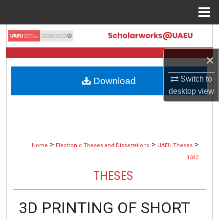
Menu
Home
Search
×
Browse Collections
Switch to
Download
My Account
desktop
view
About
Digital Commons Network™
>
>
>
Home
Electronic Theses and Dissertations
UAEU Theses
1342
THESES
3D PRINTING OF SHORT