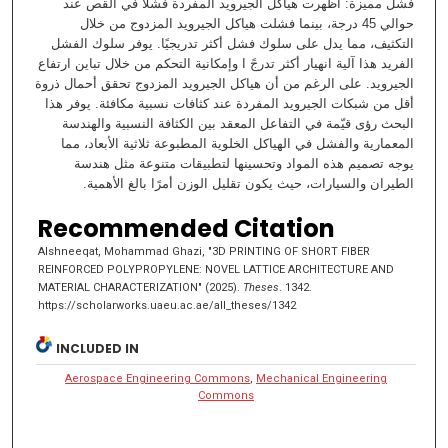
فشل مميزة: أظهرت هياكل الجيرويد المفردة فشلًا في القص عند
حوالي 45 درجة، بينما فشلت هياكل الجيرويد المزدوج من خلال
التكثيف، مما يدل على سلوك فشل أكثر تدريجيًا. يوفر سلوك الفشل
الفريد هذا آلية انهيار أكثر تدرجً ا وإمكانية التحكم من خلال تباين ارتفاع
الجيرويد. على الرغم من أن هياكل الجيرويد المزدوج تحقق أحمال ذروة
أقل من شبكات الجيرويد المفردة عند كثافات نسبية مكافئة. يوفر هذا
البحث رؤى قيّمة في التفاعل المعقد بين الكثافة النسبية والهندسة
المعمارية والفشل في الهياكل الخلوية المطبوعة ثلاثية الأبعاد، مما
يوجه تصميم هذه المواد وتحسينها لتطبيقات متنوعة مثل هندسة
الطيران والسيارات، حيث يكون تقليل الوزن أمرًا بالغ الأهمية.
Recommended Citation
Alshneeqat, Mohammad Ghazi, "3D PRINTING OF SHORT FIBER
REINFORCED POLYPROPYLENE: NOVEL LATTICE ARCHITECTURE AND
MATERIAL CHARACTERIZATION" (2025).
Theses
. 1342.
https://scholarworks.uaeu.ac.ae/all_theses/1342
INCLUDED IN
Aerospace Engineering Commons
,
Mechanical Engineering
Commons