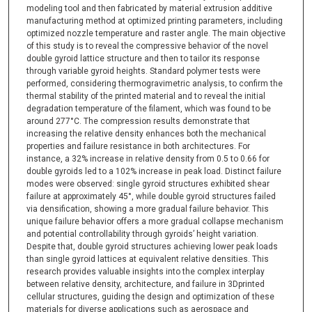
modeling tool and then fabricated by material extrusion additive
manufacturing method at optimized printing parameters, including
optimized nozzle temperature and raster angle. The main objective
of this study is to reveal the compressive behavior of the novel
double gyroid lattice structure and then to tailor its response
through variable gyroid heights. Standard polymer tests were
performed, considering thermogravimetric analysis, to confirm the
thermal stability of the printed material and to reveal the initial
degradation temperature of the filament, which was found to be
around 277°C. The compression results demonstrate that
increasing the relative density enhances both the mechanical
properties and failure resistance in both architectures. For
instance, a 32% increase in relative density from 0.5 to 0.66 for
double gyroids led to a 102% increase in peak load. Distinct failure
modes were observed: single gyroid structures exhibited shear
failure at approximately 45°, while double gyroid structures failed
via densification, showing a more gradual failure behavior. This
unique failure behavior offers a more gradual collapse mechanism
and potential controllability through gyroids’ height variation.
Despite that, double gyroid structures achieving lower peak loads
than single gyroid lattices at equivalent relative densities. This
research provides valuable insights into the complex interplay
between relative density, architecture, and failure in 3Dprinted
cellular structures, guiding the design and optimization of these
materials for diverse applications such as aerospace and