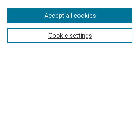
Accept all cookies
Select context to search:
Cookie settings
Advanced Search
Notify me via email or
RSS
Browse
Collections
Disciplines
Authors
Author Corner
Author FAQ
Policies and Submission Guidelines
Copyright