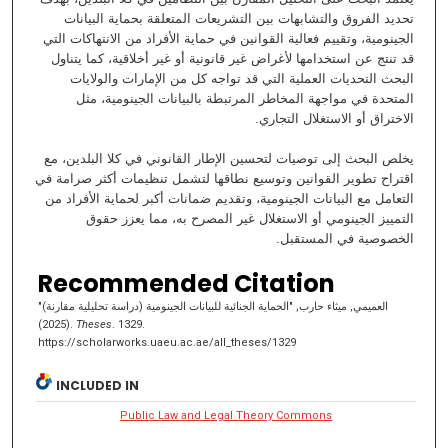
تحديد الفروق والتشابهات بين التشريعات المتعلقة بحماية البيانات
الجينومية، وتقييم فعالية القوانين في حماية الأفراد من الانتهاكات التي
قد تنتج عن استخدامها لأغراض غير قانونية أو غير أخلاقية، كما يتناول
البحث التحديات العملية التي قد تواجه كل من الإمارات والولايات
المتحدة في مواجهة المخاطر المرتبطة بالبيانات الجينومية، مثل
الاختراق أو الاستغلال التجاري.
يخلص البحث إلى توصيات لتحسين الإطار القانوني في كلا البلدين، مع
اقتراح تطوير القوانين وتوسيع نطاقها لتشمل تنظيمات أكثر صرامة في
التعامل مع البيانات الجينومية، وتقديم ضمانات أكبر لحماية الأفراد من
التمييز الجينومي أو الاستغلال غير المصرح به، مما يعزز حقوق
الخصوصية في المستقبل.
Recommended Citation
العميمي, ميثاء حارب, "الحماية الجنائية للبيانات الجينومية (دراسة تحليلية مقارنة)"
(2025).
Theses
. 1329.
https://scholarworks.uaeu.ac.ae/all_theses/1329
INCLUDED IN
Public Law and Legal Theory Commons