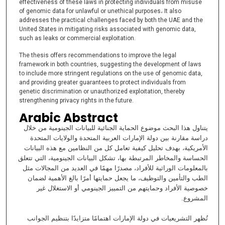
effectiveness of these laws in protecting individuals from misuse
of genomic data for unlawful or unethical purposes، It also
addresses the practical challenges faced by both the UAE and the
United States in mitigating risks associated with genomic data,
such as leaks or commercial exploitation.
The thesis offers recommendations to improve the legal
framework in both countries, suggesting the development of laws
to include more stringent regulations on the use of genomic data,
and providing greater guarantees to protect individuals from
genetic discrimination or unauthorized exploitation, thereby
strengthening privacy rights in the future.
Arabic Abstract
يتناول هذا البحث موضوع الحماية الجنائية للبيانات الجينومية من خلال
دراسة مقارنة بين دولة الإمارات العربية المتحدة والولايات المتحدة
الأمريكية، بهدف تحليل كيفية تعامل كل من النظامين مع هذه البيانات
الحساسة والمخاطر المرتبطة بها، تشكل البيانات الجينومية، التي تتعلق
بالمعلومات الوراثية للأفراد، مصدرًا مهمًا في العديد من المجالات مثل
الطب والتأمين والتوظيف، ما يجعل حمايتها أمرًا بالغ الأهمية لضمان
خصوصية الأفراد وحمايتهم من التمييز الجينومي أو الاستغلال غير
المشروع.
تُظهر التشريعيات في دولة الإمارات اهتمامًا متزايدًا بتنظيم الجوانب