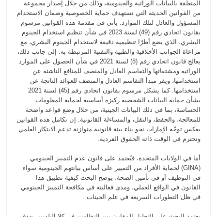
المتعلقة بالبيانات الوراثية والجينومية، وذلك من خلال إصدار مجموعة
من القوانين الحديثة التي تستهدف حماية الخصوصية وضمان الاستخدام
المسؤول والعادل لتلك الموارد. يأتي في مقدمة هذه القوانين مرسوم
بقانون اتحادي رقم (49) لسنة 2023 في شأن تنظيم استخدام الجينوم
البشري، الذي يضع أطرًا تنظيمية دقيقة لاستخدام الجينوم البشري، مع
مراعاة الجوانب الأخلاقية والطبية والتقنية المرتبطة به. إلى جانب ذلك،
يعالج قانون اتحادي رقم (8) لسنة 2021 في شأن الحصول على الموارد
الوراثية ومشتقاتها والتقاسم العادل والمنصف للمنافع الناشئة عن
استخدامها، ويقر مبدأ التقاسم العادل والمنصف للعوائد الناتجة عن
استخدامها. كما يشكل مرسوم بقانون اتحادي رقم (45) لسنة 2021
بشأن حماية البيانات الشخصية ركيزة أساسية لحماية المعلومات
الحساسة، بما في ذلك البيانات الجينية، من خلال وضع قواعد واضحة
للمعالجة، والحفظ، والنقل، والمساءلة القانونية. إن تكامل هذه القوانين
يعكس توجّه الإمارات نحو بناء بيئة قانونية متوازنة تدعم الابتكار العلمي
وتحترم في الوقت ذاته الحقوق الفردية.
أما في الولايات المتحدة، فيُعتمد على قانون عدم التمييز الجينومي
(GINA) لحماية الأفراد من التمييز على أساس بيانتهم الجينومية سواء
في التوظيف أو في تأمين الصحة، يوضح البحث كيفية تطبيق هذا
القانون في الواقع العملي، ومدى فعاليته في مكافحة التمييز الجينومي
في ظل التطورات السريعة في علم الجينات .
يعتمد البحث على التحليل المقارن بين النظامين في كلا البلدين، بهدف