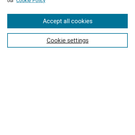
our
Cookie Policy
Enter search terms:
Accept all cookies
Select context to search:
Cookie settings
Advanced Search
Notify me via email or
RSS
Browse
Collections
Disciplines
Authors
Author Corner
Author FAQ
Policies and Submission Guidelines