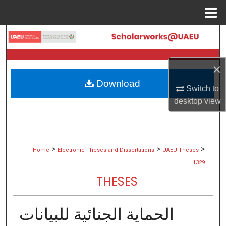
Menu
Home
Search
Browse Collections
×
Download
My Account
Switch to
desktop
view
About
Digital Commons Network™
>
>
>
Home
Electronic Theses and Dissertations
UAEU Theses
1329
THESES
الحماية الجنائية للبيانات