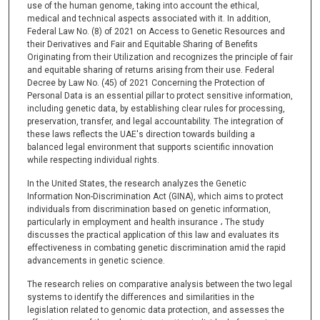
use of the human genome, taking into account the ethical,
medical and technical aspects associated with it. In addition,
Federal Law No. (8) of 2021 on Access to Genetic Resources and
their Derivatives and Fair and Equitable Sharing of Benefits
Originating from their Utilization and recognizes the principle of fair
and equitable sharing of returns arising from their use. Federal
Decree by Law No. (45) of 2021 Concerning the Protection of
Personal Data is an essential pillar to protect sensitive information,
including genetic data, by establishing clear rules for processing,
preservation, transfer, and legal accountability. The integration of
these laws reflects the UAE's direction towards building a
balanced legal environment that supports scientific innovation
while respecting individual rights.
In the United States, the research analyzes the Genetic
Information Non-Discrimination Act (GINA), which aims to protect
individuals from discrimination based on genetic information,
particularly in employment and health insurance ، The study
discusses the practical application of this law and evaluates its
effectiveness in combating genetic discrimination amid the rapid
advancements in genetic science.
The research relies on comparative analysis between the two legal
systems to identify the differences and similarities in the
legislation related to genomic data protection, and assesses the