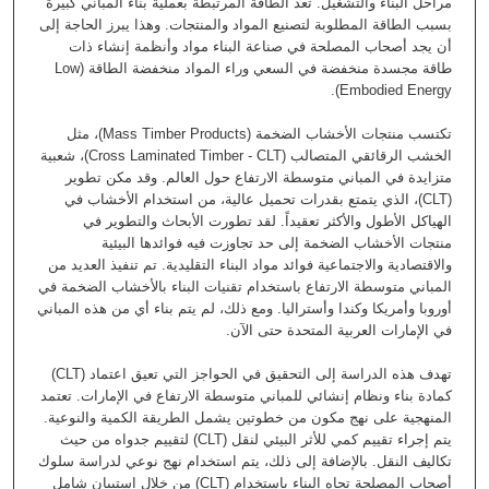
مراحل البناء والتشغيل. تعد الطاقة المرتبطة بعملية بناء المباني كبيرة
بسبب الطاقة المطلوبة لتصنيع المواد والمنتجات. وهذا يبرز الحاجة إلى
أن يجد أصحاب المصلحة في صناعة البناء مواد وأنظمة إنشاء ذات
طاقة مجسدة منخفضة في السعي وراء المواد منخفضة الطاقة (Low
Embodied Energy).
تكتسب منتجات الأخشاب الضخمة (Mass Timber Products)، مثل
الخشب الرقائقي المتصالب (Cross Laminated Timber - CLT)، شعبية
متزايدة في المباني متوسطة الارتفاع حول العالم. وقد مكن تطوير
(CLT)، الذي يتمتع بقدرات تحميل عالية، من استخدام الأخشاب في
الهياكل الأطول والأكثر تعقيداً. لقد تطورت الأبحاث والتطوير في
منتجات الأخشاب الضخمة إلى حد تجاوزت فيه فوائدها البيئية
والاقتصادية والاجتماعية فوائد مواد البناء التقليدية. تم تنفيذ العديد من
المباني متوسطة الارتفاع باستخدام تقنيات البناء بالأخشاب الضخمة في
أوروبا وأمريكا وكندا وأستراليا. ومع ذلك، لم يتم بناء أي من هذه المباني
في الإمارات العربية المتحدة حتى الآن.
تهدف هذه الدراسة إلى التحقيق في الحواجز التي تعيق اعتماد (CLT)
كمادة بناء ونظام إنشائي للمباني متوسطة الارتفاع في الإمارات. تعتمد
المنهجية على نهج مكون من خطوتين يشمل الطريقة الكمية والنوعية.
يتم إجراء تقييم كمي للأثر البيئي لنقل (CLT) لتقييم جدواه من حيث
تكاليف النقل. بالإضافة إلى ذلك، يتم استخدام نهج نوعي لدراسة سلوك
أصحاب المصلحة تجاه البناء باستخدام (CLT) من خلال استبيان شامل