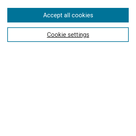
Accept all cookies
Select context to search:
Cookie settings
Advanced Search
Notify me via email or
RSS
Browse
Collections
Disciplines
Authors
Author Corner
Author FAQ
Policies and Submission Guidelines
Copyright