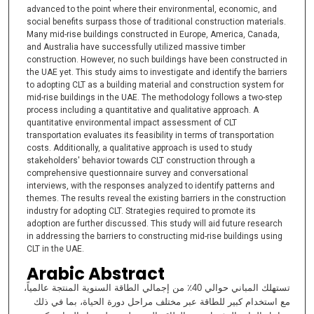
advanced to the point where their environmental, economic, and
social benefits surpass those of traditional construction materials.
Many mid-rise buildings constructed in Europe, America, Canada,
and Australia have successfully utilized massive timber
construction. However, no such buildings have been constructed in
the UAE yet. This study aims to investigate and identify the barriers
to adopting CLT as a building material and construction system for
mid-rise buildings in the UAE. The methodology follows a two-step
process including a quantitative and qualitative approach. A
quantitative environmental impact assessment of CLT
transportation evaluates its feasibility in terms of transportation
costs. Additionally, a qualitative approach is used to study
stakeholders' behavior towards CLT construction through a
comprehensive questionnaire survey and conversational
interviews, with the responses analyzed to identify patterns and
themes. The results reveal the existing barriers in the construction
industry for adopting CLT. Strategies required to promote its
adoption are further discussed. This study will aid future research
in addressing the barriers to constructing mid-rise buildings using
CLT in the UAE.
Arabic Abstract
تستهلك المباني حوالي 40٪ من إجمالي الطاقة السنوية المنتجة عالمياً،
مع استخدام كبير للطاقة عبر مختلف مراحل دورة الحياة، بما في ذلك