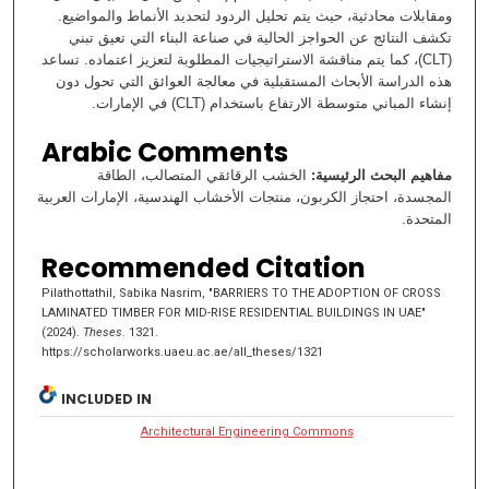
ومقابلات محادثية، حيث يتم تحليل الردود لتحديد الأنماط والمواضيع.
تكشف النتائج عن الحواجز الحالية في صناعة البناء التي تعيق تبني
(CLT)، كما يتم مناقشة الاستراتيجيات المطلوبة لتعزيز اعتماده. تساعد
هذه الدراسة الأبحاث المستقبلية في معالجة العوائق التي تحول دون
إنشاء المباني متوسطة الارتفاع باستخدام (CLT) في الإمارات.
Arabic Comments
الخشب الرقائقي المتصالب، الطاقة
:
مفاهيم البحث الرئيسية
المجسدة، احتجاز الكربون، منتجات الأخشاب الهندسية، الإمارات العربية
المتحدة.
Recommended Citation
Pilathottathil, Sabika Nasrim, "BARRIERS TO THE ADOPTION OF CROSS
LAMINATED TIMBER FOR MID-RISE RESIDENTIAL BUILDINGS IN UAE"
(2024).
Theses
. 1321.
https://scholarworks.uaeu.ac.ae/all_theses/1321
INCLUDED IN
Architectural Engineering Commons