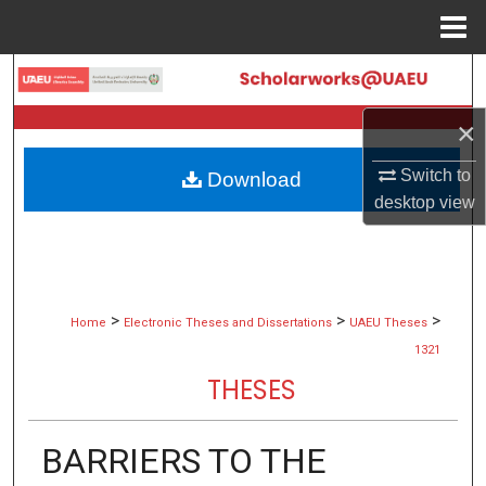
Menu
Home
Search
×
Browse Collections
Switch to
Download
My Account
desktop
view
About
Digital Commons Network™
>
>
>
Home
Electronic Theses and Dissertations
UAEU Theses
1321
THESES
BARRIERS TO THE