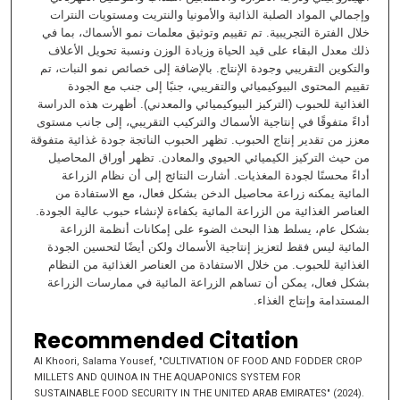
وإجمالي المواد الصلبة الذائبة والأمونيا والنتريت ومستويات النترات
خلال الفترة التجريبية. تم تقييم وتوثيق معلمات نمو الأسماك، بما في
ذلك معدل البقاء على قيد الحياة وزيادة الوزن ونسبة تحويل الأعلاف
والتكوين التقريبي وجودة الإنتاج. بالإضافة إلى خصائص نمو النبات، تم
تقييم المحتوى البيوكيميائي والتقريبي، جنبًا إلى جنب مع الجودة
الغذائية للحبوب (التركيز البيوكيميائي والمعدني). أظهرت هذه الدراسة
أداءً متفوقًا في إنتاجية الأسماك والتركيب التقريبي، إلى جانب مستوى
معزز من تقدير إنتاج الحبوب. تظهر الحبوب الناتجة جودة غذائية متفوقة
من حيث التركيز الكيميائي الحيوي والمعادن. تظهر أوراق المحاصيل
أداءً محسنًا لجودة المغذيات. أشارت النتائج إلى أن نظام الزراعة
المائية يمكنه زراعة محاصيل الدخن بشكل فعال، مع الاستفادة من
العناصر الغذائية من الزراعة المائية بكفاءة لإنشاء حبوب عالية الجودة.
بشكل عام، يسلط هذا البحث الضوء على إمكانات أنظمة الزراعة
المائية ليس فقط لتعزيز إنتاجية الأسماك ولكن أيضًا لتحسين الجودة
الغذائية للحبوب. من خلال الاستفادة من العناصر الغذائية من النظام
بشكل فعال، يمكن أن تساهم الزراعة المائية في ممارسات الزراعة
المستدامة وإنتاج الغذاء.
Recommended Citation
Al Khoori, Salama Yousef, "CULTIVATION OF FOOD AND FODDER CROP
MILLETS AND QUINOA IN THE AQUAPONICS SYSTEM FOR
SUSTAINABLE FOOD SECURITY IN THE UNITED ARAB EMIRATES" (2024).