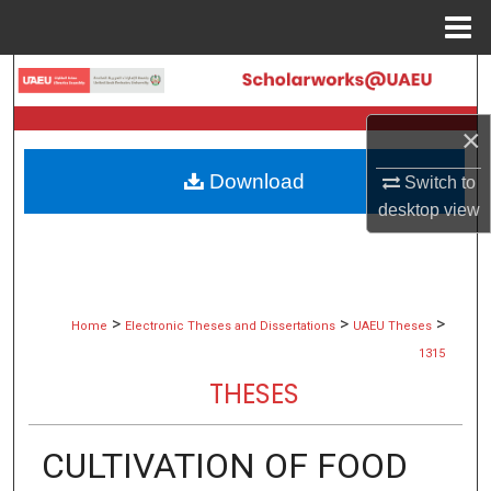
Menu
Home
Search
Browse Collections
×
Download
Switch to
My Account
desktop
view
About
Digital Commons Network™
>
>
>
Home
Electronic Theses and Dissertations
UAEU Theses
1315
THESES
CULTIVATION OF FOOD