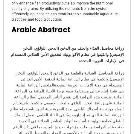
only enhance fish productivity but also improve the nutritional
quality of grains. By utilizing the nutrients from the system
effectively, aquaponics can contribute to sustainable agriculture
practices and food production.
Arabic Abstract
زراعة محاصيل الغذاء والعلف من الدخن (الدخن اللؤلؤي، الدخن
الإصبعي) والكينوا في نظام الأكوابونيك لتحقيق الأمن الغذائي المستدام
في الإمارات العربية المتحدة
زراعة المحاصيل الغذائية والعلفية من الدخن (الدخن اللؤلؤي، الدخن
الإصبعي) والكينوا في نظام الزراعة المائية لتحقيق الأمن الغذائي
المستدام في دولة الإمارات العربية المتحدةالملخص الزراعة المائية
هي تقنية إنتاج غذائي مستدامة تدمج تربية الأحياء المائية مع الزراعة
المائية. هدفت هذه الدراسة إلى تقييم التأثير المحتمل لنظام الزراعة
المائية على زراعة الدخن اللؤلؤي والدخن الإصبعي والكينوا، باستخدام
المياه من تربية أسماك البلطي. مدة التجربة ستة أشهر باستخدام نظام
الزراعة المائية الذي تم إنشاؤه يدويًا في الفناء الخلفي. تعمل أسماك
البلطي كمادة بيولوجية أساسية لتوليد العناصر الغذائية في التجربة.
بحثت هذه الدراسة وسجلت مؤشرات جودة المياه، بما في ذلك الرقم
الهيدروجيني ودرجة الحرارة والأكسجين المذاب والتوصيل الكهربائي