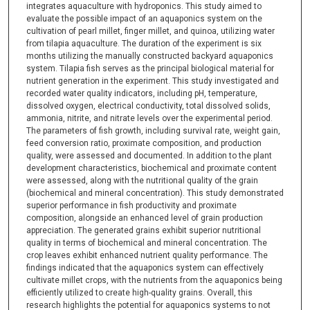
integrates aquaculture with hydroponics. This study aimed to
evaluate the possible impact of an aquaponics system on the
cultivation of pearl millet, finger millet, and quinoa, utilizing water
from tilapia aquaculture. The duration of the experiment is six
months utilizing the manually constructed backyard aquaponics
system. Tilapia fish serves as the principal biological material for
nutrient generation in the experiment. This study investigated and
recorded water quality indicators, including pH, temperature,
dissolved oxygen, electrical conductivity, total dissolved solids,
ammonia, nitrite, and nitrate levels over the experimental period.
The parameters of fish growth, including survival rate, weight gain,
feed conversion ratio, proximate composition, and production
quality, were assessed and documented. In addition to the plant
development characteristics, biochemical and proximate content
were assessed, along with the nutritional quality of the grain
(biochemical and mineral concentration). This study demonstrated
superior performance in fish productivity and proximate
composition, alongside an enhanced level of grain production
appreciation. The generated grains exhibit superior nutritional
quality in terms of biochemical and mineral concentration. The
crop leaves exhibit enhanced nutrient quality performance. The
findings indicated that the aquaponics system can effectively
cultivate millet crops, with the nutrients from the aquaponics being
efficiently utilized to create high-quality grains. Overall, this
research highlights the potential for aquaponics systems to not