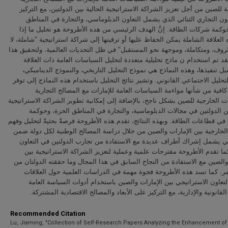
 للصين من أجل تعزيز الشراكة الاستراتيجية الحالية بين الدولتين، مع التركيز
ون التجاري الثنائي الذي يشمل التعاون الدبلوماسي، والتجارة في المناطق
وكمة شركات الطاقة. إنَّ الهدف الرئيسي من هذه الأطروحة هو تحليل ما إذا
العلاقة الشاملة يمكن الحفاظ عليها أو ترقيتها إلى شراكة استراتيجية "شاملة، لا
ظروف، ومتكاملة، وموجهة نحو المستقبل" في ظل التحديات العالمية. ولتحقيق هذا
د تم استخدام ن ماذج تحليلية متعددة لتحليل السياسات العامة ذات العلاقة
بل تنفيذها، وهذه النماذج هي نموذج التحليل التاريخي، والنموذج الديناميكي
تحليل الاجتماعي القانوني. وتشير نتائج التحليل باستخدام هذه النماذج إلى توفر
كافية من شأنها مواءمة السياسات العامة للإمارات مع المصالح التجارية
 الخارجية للصين بشكل ناجح، بالإضافة إلى إمكانية تطوير الشراكة الاستراتيجية
ين الدولتين في مجالات الدبلوماسية، والتجارة في المناطق الحرة، وحوكمة
ي قطاعات الطاقة. وبهذه النتائج، تقدم هذه الأطروحة فرصةً بحثيةً لتحليل وفهم
الخارجية بين الإمارات والصين من خلال دراسة المصالح الوطنية لكل دولة ضمن
ي يشمل إشراك أطراف عديدة مع الاستفادة من تجارب الدولتين في التعاون
ما تقدم الأطروحة مقترحات علمية وعملية لتعزيز الشراكة الاستراتيجية بين
والصين مع الاستفادة من النجاح السابق في هذا المجال وما حققته الدولتان من
ر. كما تسد هذه الأطروحة فجوة مهمة في الدراسات العلمية حول العلاقات
والتعاون الاستراتيجي بين الإمارات والصين باستخدام أدوات السياسة العامة
القانونية والإدارية، مع التركيز على الأبعاد والمصالح الاقتصادية المشتركة
Recommended Citation
Lu, Jiaming, "Collection of Self-Research Papers Analyzing the Enhancement of