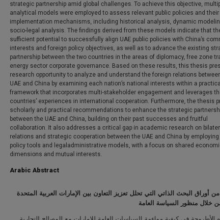
strategic partnership amid global challenges. To achieve this objective, multi
analytical models were employed to assess relevant public policies and their
implementation mechanisms, including historical analysis, dynamic modelin
socio-legal analysis. The findings derived from these models indicate that th
sufficient potential to successfully align UAE public policies with China’s co
interests and foreign policy objectives, as well as to advance the existing str
partnership between the two countries in the areas of diplomacy, free zone tr
energy sector corporate governance. Based on these results, this thesis pre
research opportunity to analyze and understand the foreign relations betwee
UAE and China by examining each nation’s national interests within a practica
framework that incorporates multi-stakeholder engagement and leverages th
countries’ experiences in international cooperation. Furthermore, the thesis 
scholarly and practical recommendations to enhance the strategic partnersh
between the UAE and China, building on their past successes and fruitful
collaboration. It also addresses a critical gap in academic research on bilater
relations and strategic cooperation between the UAE and China by employing 
policy tools and legaladministrative models, with a focus on shared econom
dimensions and mutual interests.
Arabic Abstract
من
أوراق
البحث
الذاتي
التي
تحلل
تعزيز
التعاون
بين
الإمارات
العربية
المتحدة
ن
خلال
منظور
السياسة
العامة
الأطروحة في كيفية مواءمة السياسات العامة للإمارات مع المصالح التجارية