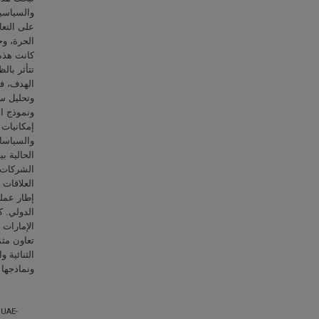
والسياسية
على التعا
الحرة، وح
كانت هذه 
تتأثر بال
الهدف، فق
وتحليل س،
ونموذج ال
إمكانيات 
والسياسات
الحالية ب
الشركات ف
العلاقات 
إطار عمل
الدولي. ك
الإمارات 
تعاون مثم
الثنائية 
ونماذجها .
 UAE-