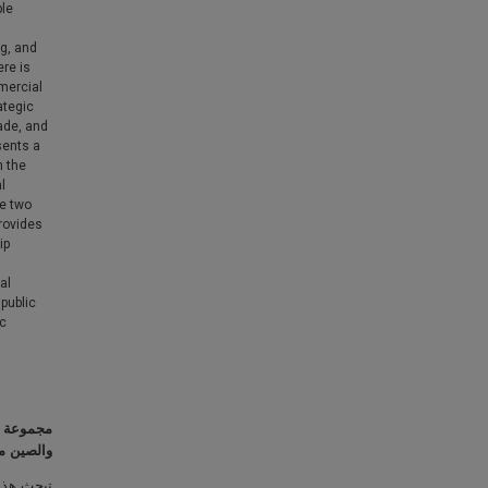
ple
g, and
ere is
mmercial
ategic
ade, and
sents a
n the
l
e two
provides
ip
al
public
ic
مجموعة
والصين
م
تبحث هذه 