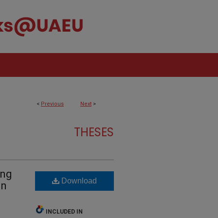
<
Previous
Next
>
THESES
ing
Download
on
INCLUDED IN