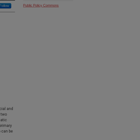
Public Policy Commons
Follow
cial and
e two
atic
primary
p can be