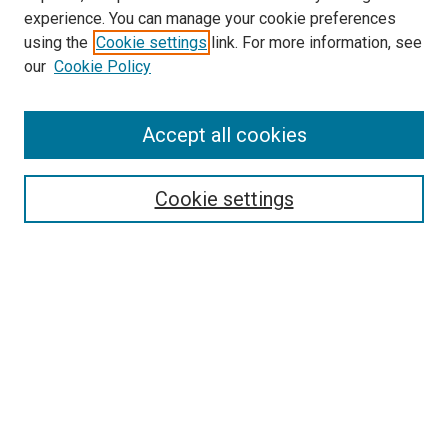
experience. You can manage your cookie preferences
using the
Cookie settings
link. For more information, see
our
Cookie Policy
Enter search terms:
Accept all cookies
Select context to search:
Cookie settings
Advanced Search
Notify me via email or
RSS
Browse
Collections
Disciplines
Authors
Author Corner