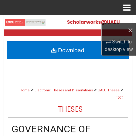
Menu
Home
Search
×
Browse Collections
Switch to
desktop
view
Download
My Account
About
Digital Commons Network™
>
>
>
Home
Electronic Theses and Dissertations
UAEU Theses
1279
THESES
GOVERNANCE OF