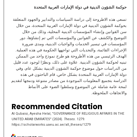
حوكمة الشؤون الدينية في دولة الإمارات العربية المتحدة
تسعى هذه الاطروحة إلى دراسة السياسات والتدابير والجهود المتعلقة
بحوكمة الشؤون الدينية في دولة الإمارات العربية المتحدة، من خلال
سن القوانين وإنشاء المؤسسات الدينية المحلية، وذلك من خلال
التوضيح والكشف عن القوانين والمؤسسات التي تم إنشاؤها، دور
المؤسسات في تيسير الخدمات والواجبات الدينية، ومدى ضرورة
الإجراءات القائمة، والتحديات التي تواجهها الحكومة في هذه العملية.
الهدف الرئيسي من هذه الأطروحة هو طرح نموذج واحد من الممكن
تبنيه لحوكمة الشؤون الدينية. علاوة على ذلك، ونظرًا لوجود عدد قليل
من الدراسات حول موضوع حوكمة الشؤون الدينية بشكل عام، وفي
دولة الإمارات العربية المتحدة بشكل خاص، قام الباحثون في هذه
الدراسة بتجميع المعلومات الموجودة من مصادر متنوعة ودمجها لتقديم
لمحة عامة شاملة عن الموضوع وسلطوا الضوء على الأنماط
والاتجاهات الملحوظة.
Recommended Citation
Al Qubaisi, Ayesha Helal, "GOVERNANCE OF RELIGIOUS AFFAIRS IN THE
UNITED ARAB EMIRATES" (2024).
Theses
. 1279.
https://scholarworks.uaeu.ac.ae/all_theses/1279