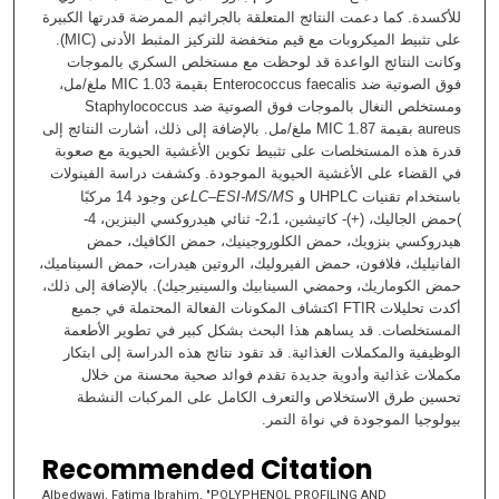
للأكسدة. كما دعمت النتائج المتعلقة بالجراثيم الممرضة قدرتها الكبيرة
على تثبيط الميكروبات مع قيم منخفضة للتركيز المثبط الأدنى (MIC).
وكانت النتائج الواعدة قد لوحظت مع مستخلص السكري بالموجات
فوق الصوتية ضد Enterococcus faecalis بقيمة 1.03 MIC ملغ/مل،
ومستخلص النغال بالموجات فوق الصوتية ضد Staphylococcus
aureus بقيمة 1.87 MIC ملغ/مل. بالإضافة إلى ذلك، أشارت النتائج إلى
قدرة هذه المستخلصات على تثبيط تكوين الأغشية الحيوية مع صعوبة
في القضاء على الأغشية الحيوية الموجودة. وكشفت دراسة الفينولات
عن وجود 14 مركبًا
LC–ESI-MS/MS
باستخدام تقنيات UHPLC و
)حمض الجاليك، (+)- كاتيشين، 2،1- ثنائي هيدروكسي البنزين، 4-
هيدروكسي بنزويك، حمض الكلوروجينيك، حمض الكافيك، حمض
الفانيليك، فلافون، حمض الفيروليك، الروتين هيدرات، حمض السيناميك،
حمض الكوماريك، وحمضي السينابيك والسينيرجيك). بالإضافة إلى ذلك،
أكدت تحليلات FTIR اكتشاف المكونات الفعالة المحتملة في جميع
المستخلصات. قد يساهم هذا البحث بشكل كبير في تطوير الأطعمة
الوظيفية والمكملات الغذائية. قد تقود نتائج هذه الدراسة إلى ابتكار
مكملات غذائية وأدوية جديدة تقدم فوائد صحية محسنة من خلال
تحسين طرق الاستخلاص والتعرف الكامل على المركبات النشطة
بيولوجيا الموجودة في نواة التمر.
Recommended Citation
Albedwawi, Fatima Ibrahim, "POLYPHENOL PROFILING AND