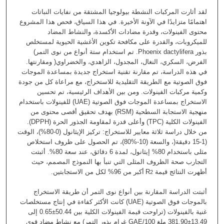
لقد أثارت المركبات النشطة بيولوجيا المشتقة من نفايات النباتات
اهتمامًا متزايدًا في الآونة الأخيرة. في هذا السياق، فحص هذا المشروع
محتوى الفينولات، وقدرة مضادات الأكسدة، والنشاط المضاد
للميكروبات، والقدرة على مكافحة تكوين الأغشية الحيوية لمستخلص
بذور Phoenix dactylifera. تم استخدام ستة أنواع من نوى التمر)
الفرض، السكري، النغال، المجدول، الزاهدي، والخضراوي( ومقارنتها.
في هذه الدراسة، تم مقارنة تقنية استخراج جديدة بمساعدة الموجات
فوق الصوتية مع الطريقة التقليدية للاستخراج، مع مراعاة كل من جودة
وكمية مركبات الفينولات. ومن بين الأهداف الرئيسية، تم تحسين
الاستخراج بمساعدة الموجات فوق الصوتية (UAE) للفينولات باستخدام
منهجية الاستجابة السطحية (RSM) بهدف تحقيق أقصى محتوى من
الفينولات الكلية (TPC) وأعلى قدرة لمقاومة الجذور الحرة (DPPH).
من خلال دراسة ثلاثة معايير للاستخراج: تركيز الإيثانول (0-80%)، الوقت
(1-15 دقيقة(، والسعة (10-%80)، تم الحصول على ظروف استخلاص
مثلى باستخدام 80% إيثانول، لمدة 6 دقائق، عند سعة 80%. أثبتت
التجارب صحة الظروف المثلى التي تنبأ بها النموذج المصمم، حيث
أظهرت النتائج قيمة R
أكبر من 96% لكل من الاستجابتين.
2
أثبتت الدراسة المقارنة بين أنواع نوى التمر أن طريقة الاستخراج
بالموجات فوق الصوتية (UAE) كانت الأكثر كفاءة في إنتاج مستخلصات
غنية بالفينولات (تراوحت قيمة الفينولات الكلية بين 50.44±0.65 إلى
13.49±381.90 ملغ GAE/100 غرام بذور التمر) مع نشاط مضاد قوي