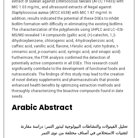
extract of Sukkari against
Enterococcus faecalis
(ATCC 19433) with
MIC 1.03 mg/mL, and ultrasound extracts of Negal against
Staphylococcus aureus
(ATCC 6538) with MIC 1.87 mg/ml. In
addition, results indicated the potential of these DSEs to inhibit
biofilm formation with difficulty in eliminating the existing biofilms.
The characterization of the polyphenols using UHPLC and LC–ESI-
MS/MS revealed 14 compounds (gallic acid, (+)-catechin, 1,2-
dihydroxybenzene, chlorogenic acid, 4-hydroxybenzoic acid,
caffeic acid, vanillic acid, flavone, t-ferulic acid, rutin hydrate, t-
cinnamic acid,
p
-coumaric acid, syringic acid, and sinapic acid).
Furthermore, the FTIR analysis confirmed the detection of
potentially active components in all DSEs. This research could
significantly contribute to the development of functional foods and
nutraceuticals. The findings of this study may lead to the creation
of novel dietary supplements and pharmaceuticals that provide
enhanced health benefits by optimizing extraction methods and
thoroughly characterizing the bioactive compounds found in date
seeds.
Arabic Abstract
تحليل الفينولات والنشاطات البيولوجية لبذور التمر: دراسة مقارنة
لتقنيات الاستخلاص في أصناف مختلفة من نوى التمر