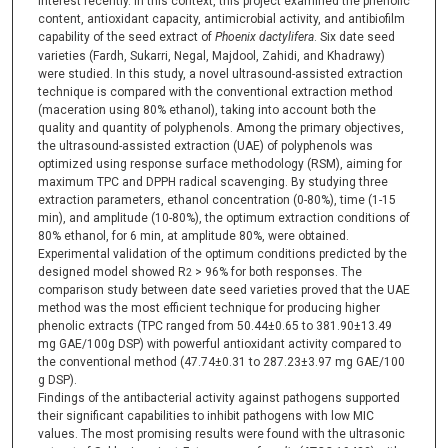
interest recently. In this context, this project examined the phenolic
content, antioxidant capacity, antimicrobial activity, and antibiofilm
capability of the seed extract of
Phoenix dactylifera
. Six date seed
varieties (Fardh, Sukarri, Negal, Majdool, Zahidi, and Khadrawy)
were studied. In this study, a novel ultrasound-assisted extraction
technique is compared with the conventional extraction method
(maceration using 80% ethanol), taking into account both the
quality and quantity of polyphenols. Among the primary objectives,
the ultrasound-assisted extraction (UAE) of polyphenols was
optimized using response surface methodology (RSM), aiming for
maximum TPC and DPPH radical scavenging. By studying three
extraction parameters, ethanol concentration (0-80%), time (1-15
min), and amplitude (10-80%), the optimum extraction conditions of
80% ethanol, for 6 min, at amplitude 80%, were obtained.
Experimental validation of the optimum conditions predicted by the
designed model showed R
> 96% for both responses. The
2
comparison study between date seed varieties proved that the UAE
method was the most efficient technique for producing higher
phenolic extracts (TPC ranged from 50.44±0.65 to 381.90±13.49
mg GAE/100g DSP) with powerful antioxidant activity compared to
the conventional method (47.74±0.31 to 287.23±3.97 mg GAE/100
g DSP).
Findings of the antibacterial activity against pathogens supported
their significant capabilities to inhibit pathogens with low MIC
values. The most promising results were found with the ultrasonic