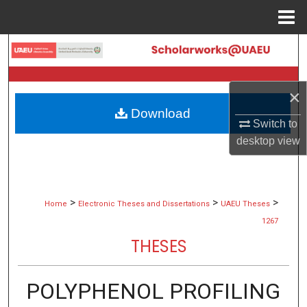
Menu
Home
Search
Browse Collections
×
Download
My Account
Switch to
desktop
view
About
Digital Commons Network™
>
>
>
Home
Electronic Theses and Dissertations
UAEU Theses
1267
THESES
POLYPHENOL PROFILING