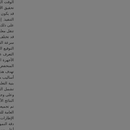
الوقت ال
تحقيق ال.
قد يكون ل
التنفيذ. 
على ذلك، 
تنقل مع.
قد تختلف 
سرعة التو
التوقيع ا
التعرف عل
الأجهزة ا
المنخف.
تهدف هذه
أساليب مخ
بنية التع
تشمل الت.
وعلى وجه
النتائج ا
تم تجميعه
العامة لل
الإطارات.
أعلى من .