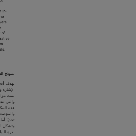
to
 in-
The
were
o
 of
rative
on
els.
نموذج الت
تهدف أبحا
الإشارة و
تمت مواج،
والتي تتض
هذه المكو
والمجتمعا
تحديًا أ.
وتشكل الب
ندرة البي