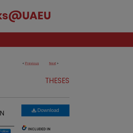
<
Previous
Next
>
THESES
Download
ON
INCLUDED IN
Follow