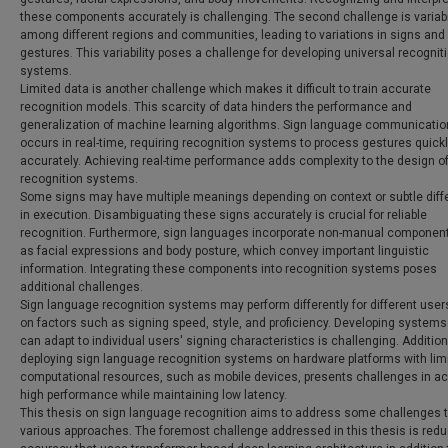
these components accurately is challenging. The second challenge is variabi
among different regions and communities, leading to variations in signs and
gestures. This variability poses a challenge for developing universal recognit
systems.
Limited data is another challenge which makes it difficult to train accurate
recognition models. This scarcity of data hinders the performance and
generalization of machine learning algorithms. Sign language communicatio
occurs in real-time, requiring recognition systems to process gestures quick
accurately. Achieving real-time performance adds complexity to the design o
recognition systems.
Some signs may have multiple meanings depending on context or subtle dif
in execution. Disambiguating these signs accurately is crucial for reliable
recognition. Furthermore, sign languages incorporate non-manual componen
as facial expressions and body posture, which convey important linguistic
information. Integrating these components into recognition systems poses
additional challenges.
Sign language recognition systems may perform differently for different use
on factors such as signing speed, style, and proficiency. Developing systems
can adapt to individual users' signing characteristics is challenging. Additiona
deploying sign language recognition systems on hardware platforms with lim
computational resources, such as mobile devices, presents challenges in ac
high performance while maintaining low latency.
This thesis on sign language recognition aims to address some challenges 
various approaches. The foremost challenge addressed in this thesis is redu