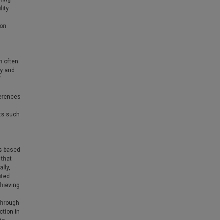
lity
ion
n often
ly and
f
ferences
ts such
rs based
 that
lly,
ited
hieving
through
ction in