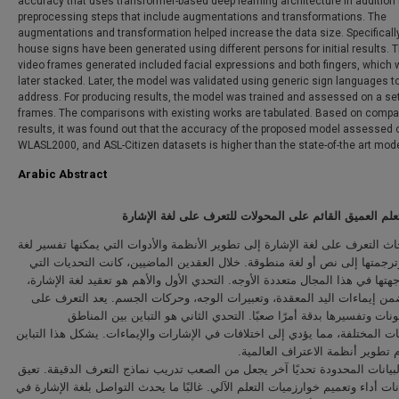
accuracy that uses transformer-based deep learning architecture in addition 
preprocessing steps that include augmentations and transformations. The
augmentations and transformation helped increase the data size. Specifically,
house signs have been generated using different persons for initial results. 
video frames generated included facial expressions and both fingers, which 
later stacked. Later, the model was validated using generic sign languages t
address. For producing results, the model was trained and assessed on a set
frames. The comparisons with existing works are tabulated. Based on compa
results, it was found out that the accuracy of the proposed model assessed 
WLASL2000, and ASL-Citizen datasets is higher than the state-of-the art mod
Arabic Abstract
علم العميق القائم على المحولات للتعرف على لغة الإشارة
ث التعرف على لغة الإشارة إلى تطوير الأنظمة والأدوات التي يمكنها تفسير لغة
ترجمتها إلى نص أو لغة منطوقة. خلال العقدين الماضيين، كانت التحديات التي
هتها في هذا المجال متعددة الأوجه. التحدي الأول والأهم هو تعقيد لغة الإشارة
من إيماءات اليد المعقدة، وتعبيرات الوجه، وحركات الجسم. يعد التعرف على
نات وتفسيرها بدقة أمرًا صعبًا. التحدي الثاني هو التباين بين المناطق
ت المختلفة، مما يؤدي إلى اختلافات في الإشارات والإيماءات. يشكل هذا التباين
مام تطوير أنظمة الاعتراف العالمية
يانات المحدودة تحديًا آخر يجعل من الصعب تدريب نماذج التعرف الدقيقة. تعيق
انات أداء وتعميم خوارزميات التعلم الآلي. غالبًا ما يحدث التواصل بلغة الإشارة في