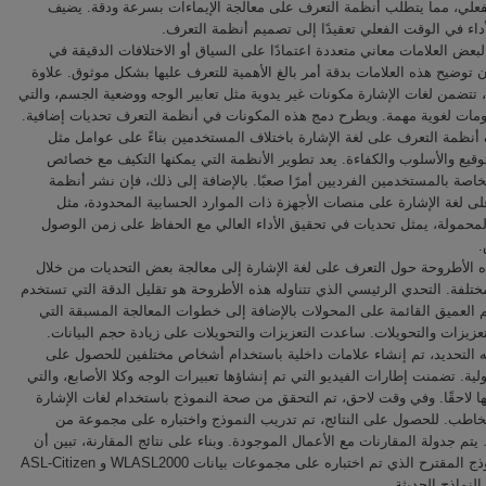
فعلي، مما يتطلب أنظمة التعرف على معالجة الإيماءات بسرعة ودقة. يضيف
أداء في الوقت الفعلي تعقيدًا إلى تصميم أنظمة التعرف
بعض العلامات معاني متعددة اعتمادًا على السياق أو الاختلافات الدقيقة في
إن توضيح هذه العلامات بدقة أمر بالغ الأهمية للتعرف عليها بشكل موثوق. علاوة
تتضمن لغات الإشارة مكونات غير يدوية مثل تعابير الوجه ووضعية الجسم، والتي
لومات لغوية مهمة. ويطرح دمج هذه المكونات في أنظمة التعرف تحديات إضافية
أنظمة التعرف على لغة الإشارة باختلاف المستخدمين بناءً على عوامل مثل
قيع والأسلوب والكفاءة. يعد تطوير الأنظمة التي يمكنها التكيف مع خصائص
لخاصة بالمستخدمين الفرديين أمرًا صعبًا. بالإضافة إلى ذلك، فإن نشر أنظمة
ى لغة الإشارة على منصات الأجهزة ذات الموارد الحسابية المحدودة، مثل
لمحمولة، يمثل تحديات في تحقيق الأداء العالي مع الحفاظ على زمن الوصول
ض
 الأطروحة حول التعرف على لغة الإشارة إلى معالجة بعض التحديات من خلال
تلفة. التحدي الرئيسي الذي تتناوله هذه الأطروحة هو تقليل الدقة التي تستخدم
لم العميق القائمة على المحولات بالإضافة إلى خطوات المعالجة المسبقة التي
عزيزات والتحويلات. ساعدت التعزيزات والتحويلات على زيادة حجم البيانات
 التحديد، تم إنشاء علامات داخلية باستخدام أشخاص مختلفين للحصول على
لأولية. تضمنت إطارات الفيديو التي تم إنشاؤها تعبيرات الوجه وكلا الأصابع، والتي
ا لاحقًا. وفي وقت لاحق، تم التحقق من صحة النموذج باستخدام لغات الإشارة
تخاطب. للحصول على النتائج، تم تدريب النموذج واختباره على مجموعة من
 يتم جدولة المقارنات مع الأعمال الموجودة. وبناء على نتائج المقارنة، تبين أن
دقة النموذج المقترح الذي تم اختباره على مجموعات بيانات WLASL2000 و ASL-Citizen
النماذج الحديثة