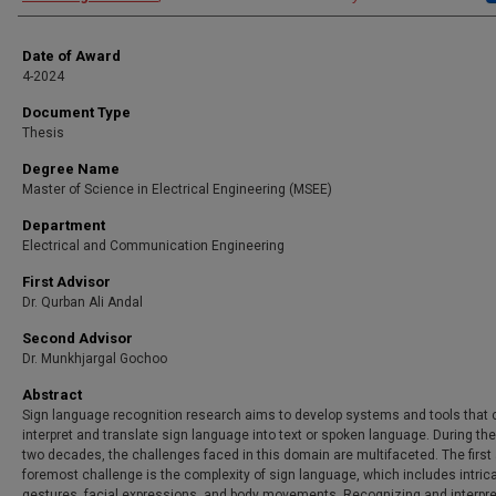
Date of Award
4-2024
Document Type
Thesis
Degree Name
Master of Science in Electrical Engineering (MSEE)
Department
Electrical and Communication Engineering
First Advisor
Dr. Qurban Ali Andal
Second Advisor
Dr. Munkhjargal Gochoo
Abstract
Sign language recognition research aims to develop systems and tools that 
interpret and translate sign language into text or spoken language. During the
two decades, the challenges faced in this domain are multifaceted. The first
foremost challenge is the complexity of sign language, which includes intric
gestures, facial expressions, and body movements. Recognizing and interpre