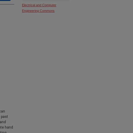
Electrical and Computer
Engineering Commons
can
 past
 and
ate hand
ting