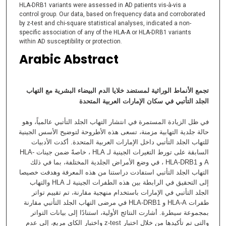
HLA-DRB1 variants were assessed in AD patients vis-à-vis a
control group. Our data, based on frequency data and corroborated
by z-test and chi-square statistical analyses, indicated a non-
specific association of any of the HLA-A or HLA-DRB1 variants
within AD susceptibility or protection.
Arabic Abstract
تجمع الأنماط الوراثية لمستضد خلايا الدم البيضاء البشرية مع التهاب
الجلد التأتبي في سكان الإمارات العربية المتحدة
في ظل الزيادة المستمرة في انتشار التهاب الجلد التأتبي عالمياً، وهو
حالة جلدية التهابية مزمنة، تسعى هذه الأطروحة لتوضيح الأسس الجينية
للتهاب الجلد التأتبي داخل الإمارات العربية المتحدة. أكدت الأدبيات
السابقة على تورط التغيرات الجينية لـ HLA ، خاصةً ضمن جينات HLA-
A و HLA-DRB1 ، في وضع الأمراض الجلدية المختلفة، بما في ذلك
التهاب الجلد التأتبي استفادت دراستنا من هذه المعرفة وهدفت خصيصا
إلى التحقيق في الرابطة بين هذه الطفرات الجينية لـ HLA والتهاب
الجلد التأتبي في الإمارات باستخدام منهجية مقارنة، تم تقييم تواتر
طفرات HLA-A و HLA-DRB1 في مرضى التهاب الجلد التأتبي مقارنة
بمجموعة سيطرة. أشارت النتائج الأولية، استنادًا إلى بيانات التواتر
والتي تم تأكيدها من خلال اختبار z-test واختبار الكاي مربع، إلى عدم