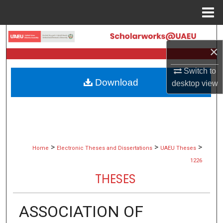
Menu
Home
Search
×
Browse Collections
Switch to
Download
desktop
view
My Account
About
Digital Commons Network™
>
>
>
Home
Electronic Theses and Dissertations
UAEU Theses
1226
THESES
ASSOCIATION OF