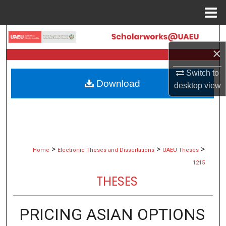
Menu
Home
Search
×
Browse Collections
Switch to
Download
desktop
view
My Account
About
Digital Commons Network™
>
>
>
Home
Electronic Theses and Dissertations
UAEU Theses
1215
THESES
PRICING ASIAN OPTIONS