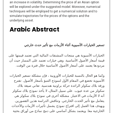
an increase in volatility. Determining the price of an Asian option
will be explored under the suggested model. Moreover, numerical
techniques will be employed to get a numerical solution and to
simulate trajectories for the prices of the options and the
underlying asset.
Arabic Abstract
تسعير الخيارات الأسيوية أثناء الأزمات مع تأثير حدث خارجي
الخيارات الأسيوية هي منتجات المشتقات المالية التي تعتمد قيمتها على
قيمة أسعار الأصول الأساسية. وهي خيارات تعتمد على المسار حيث أن
مردودها يعتمد على أسعار الأصول الأساسية خلال فترة من الوقت.
وكما هو الحال بالنسبة للخيارات الأوروبية ، فإن مشكلة تسعير الخيارات
الأسيوية تخضع في المقام الأول لنموذج التنبؤ بأسعار الأصول. تقترح
ورقة بلاك سكولز الرائدة حركة براونية هندسية. تعاني صيغة بلاك
سكولز من عدة عيوب. على سبيل المثال، لا يأخذ نموذج بلاك سكولز
أنه لا الأزمات في الاعتبار. مشكلة أخرى في نموذج بلاك سكولز هي
يتعامل مع تأثير الحدث الخارجي. وتناقش الدراسة هذين القصورين.
ويهدف هذا العمل إلى اقتراح نموذج يشمل تأثيرات الأزمات والأحداث
الخارجية معا. ويعتمد بشكل أساسي على دمج نماذج من أوراق بحثية